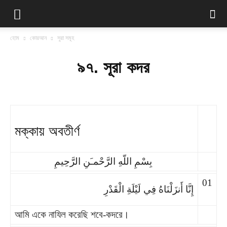
হোম
কোরআন
সুরা সমূহ
৯৭. সূরা কদর
মক্কায় অবতীর্ণ
بِسْمِ اللّهِ الرَّحْمـَنِ الرَّحِيمِ
01
إِنَّا أَنزَلْنَاهُ فِي لَيْلَةِ الْقَدْرِ
আমি একে নাযিল করেছি শবে-কদরে।