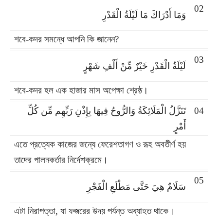
02
وَمَا أَدْرَاكَ مَا لَيْلَةُ الْقَدْرِ
শবে-কদর সমন্ধে আপনি কি জানেন?
03
لَيْلَةُ الْقَدْرِ خَيْرٌ مِّنْ أَلْفِ شَهْرٍ
শবে-কদর হল এক হাজার মাস অপেক্ষা শ্রেষ্ঠ।
تَنَزَّلُ الْمَلَائِكَةُ وَالرُّوحُ فِيهَا بِإِذْنِ رَبِّهِم مِّن كُلِّ
04
أَمْرٍ
এতে প্রত্যেক কাজের জন্যে ফেরেশতাগণ ও রূহ অবতীর্ণ হয়
তাদের পালনকর্তার নির্দেশক্রমে।
05
سَلَامٌ هِيَ حَتَّى مَطْلَعِ الْفَجْرِ
এটা নিরাপত্তা, যা ফজরের উদয় পর্যন্ত অব্যাহত থাকে।