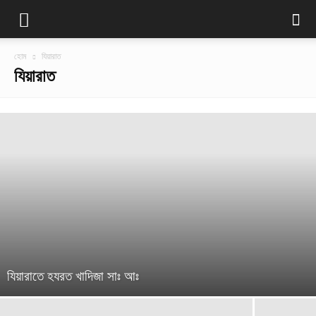
হোম
যিয়ারাত
যিয়ারাত
যিয়ারাতে হযরত খাদিজা সাঃ আঃ