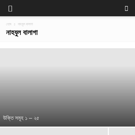
হোম
নাহযুল বালাগা
নাহযুল বালাগা
উক্তি সমূহ ১ – ২৫