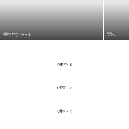
উক্তি সমূহ ২৬ – ৫০
চিঠি-১
খোৎবা- ৪
খোৎবা- ৫
খোৎবা- ৬