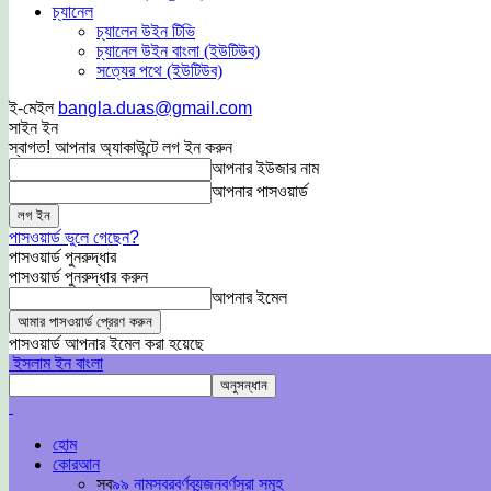
চ্যানেল
চ্যালেন উইন টিভি
চ্যানেল উইন বাংলা (ইউটিউব)
সত্যের পথে (ইউটিউব)
ই-মেইল
bangla.duas@gmail.com
সাইন ইন
স্বাগত! আপনার অ্যাকাউন্টে লগ ইন করুন
আপনার ইউজার নাম
আপনার পাসওয়ার্ড
পাসওয়ার্ড ভুলে গেছেন?
পাসওয়ার্ড পুনরুদ্ধার
পাসওয়ার্ড পুনরুদ্ধার করুন
আপনার ইমেল
পাসওয়ার্ড আপনার ইমেল করা হয়েছে
ইসলাম ইন বাংলা
হোম
কোরআন
সব
৯৯ নাম
স্বরবর্ণ
ব্যন্জনবর্ণ
সুরা সমূহ