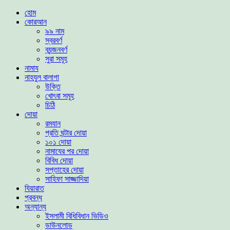
হোম
কোরআন
৯৯ নাম
স্বরবর্ণ
ব্যন্জনবর্ণ
সুরা সমূহ
নামায
নাহযুল বালাগা
উক্তি
খোৎবা সমূহ
চিঠি
দোয়া
রমযান
প্রতি ঘন্টার দোয়া
১০১ দোয়া
নামাযের পর দোয়া
বিবিধ দোয়া
সপ্তাহের দোয়া
সাহিফা সাজ্জাদিয়া
যিয়ারাত
প্রবন্ধ
অন্যান্য
ইসলামী বিধিবিধান ভিডিও
ডাউনলোড