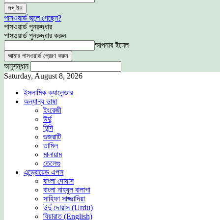
পাসওয়ার্ড ভুলে গেছেন?
পাসওয়ার্ড পুনরুদ্ধার
পাসওয়ার্ড পুনরুদ্ধার করুন
আপনার ইমেল
অনুসন্ধান
Saturday, August 8, 2026
ইসলামিক ক্যালেন্ডার
অন্যান্য ভাষা
ইংরেজী
উর্দু
হিন্দি
গুজরাটি
তামিল
মালায়াম
তেলেগু
এন্ড্রোয়েড এপস
বাংলা দোয়াস
বাংলা নাহযুল বালাগা
সাহিফা সাজ্জাদিয়া
উর্দু দোয়াস (Urdu)
যিয়ারাত (English)