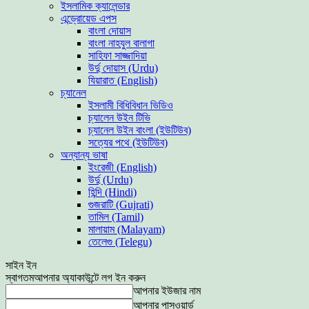
ইসলামিক ক্যালেন্ডার
এন্ড্রোয়েড এপস
বাংলা দোয়াস
বাংলা নাহযুল বালাগা
সাহিফা সাজ্জাদিয়া
উর্দু দোয়াস (Urdu)
যিয়ারাত (English)
চ্যানেল
ইসলামী বিধিবিধান ভিডিও
চ্যালেন উইন টিভি
চ্যানেল উইন বাংলা (ইউটিউব)
সত্যের পথে (ইউটিউব)
অন্যান্য ভাষা
ইংরেজী (English)
উর্দু (Urdu)
হিন্দি (Hindi)
গুজরাটি (Gujrati)
তামিল (Tamil)
মালায়াম (Malayam)
তেলেগু (Telegu)
সাইন ইন
স্বাগতম
আপনার অ্যাকাউন্টে লগ ইন করুন
আপনার ইউজার নাম
আপনার পাসওয়ার্ড