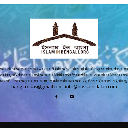
মাদ সাঃ ও আলে রাসুল আঃ এর দোয়া/যিয়ারাত/বানী বাংলা ভাষাভাষী মানুষের কাছে প্রচার করার 
তবে কিছু বই/প্রবন্ধ বা লেখা আছে যার নির্দিষ্ট লেখক/প্রকাশনীর, যা তার/তাদের নিজস্ব
জন নেই। তবে অনুরোধ করা যাচ্ছে, প্রচার করার সময় অবশ্যই ইসলাম ইন বাংলা সাইটের কন্
bangla.duas@gmail.com, info@hussainidalan.com