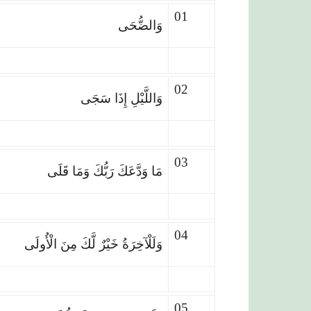
01
وَالضُّحَى
02
وَاللَّيْلِ إِذَا سَجَى
03
مَا وَدَّعَكَ رَبُّكَ وَمَا قَلَى
04
وَلَلْآخِرَةُ خَيْرٌ لَّكَ مِنَ الْأُولَى
05