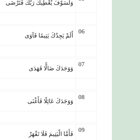
وَلَسَوْفَ يُعْطِيكَ رَبُّكَ فَتَرْضَى
06
أَلَمْ يَجِدْكَ يَتِيمًا فَآوَى
07
وَوَجَدَكَ ضَالًّا فَهَدَى
08
وَوَجَدَكَ عَائِلًا فَأَغْنَى
09
فَأَمَّا الْيَتِيمَ فَلَا تَقْهَرْ