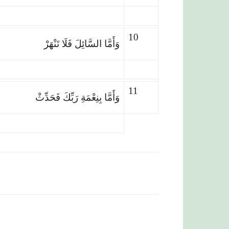
10
وَأَمَّا السَّائِلَ فَلَا تَنْهَرْ
11
وَأَمَّا بِنِعْمَةِ رَبِّكَ فَحَدِّثْ