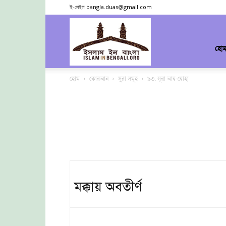
ই-মেইল
bangla.duas@gmail.com
ইসলাম
হো
হোম
কোরআন
সুরা সমূহ
৯৩. সূরা আদ্ব-দ্বোহা
ইন
বাংলা
মক্কায় অবতীর্ণ