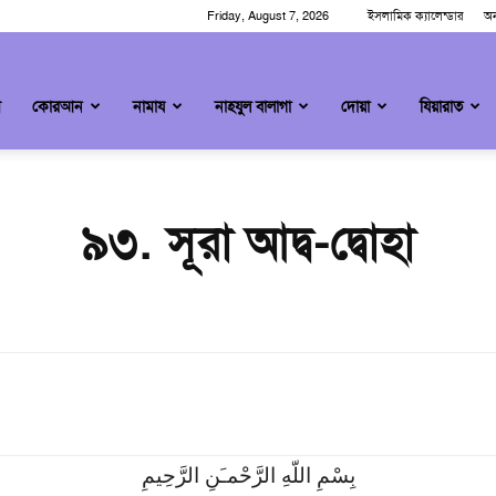
Friday, August 7, 2026
ইসলামিক ক্যালেন্ডার
অন
ম
কোরআন
নামায
নাহযুল বালাগা
দোয়া
যিয়ারাত
৯৩. সূরা আদ্ব-দ্বোহা
بِسْمِ اللّهِ الرَّحْمـَنِ الرَّحِيمِ