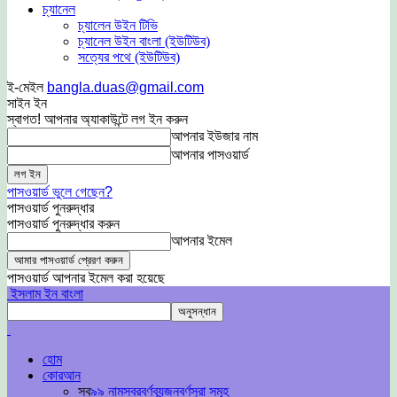
চ্যানেল
চ্যালেন উইন টিভি
চ্যানেল উইন বাংলা (ইউটিউব)
সত্যের পথে (ইউটিউব)
ই-মেইল
bangla.duas@gmail.com
সাইন ইন
স্বাগত! আপনার অ্যাকাউন্টে লগ ইন করুন
আপনার ইউজার নাম
আপনার পাসওয়ার্ড
পাসওয়ার্ড ভুলে গেছেন?
পাসওয়ার্ড পুনরুদ্ধার
পাসওয়ার্ড পুনরুদ্ধার করুন
আপনার ইমেল
পাসওয়ার্ড আপনার ইমেল করা হয়েছে
ইসলাম ইন বাংলা
হোম
কোরআন
সব
৯৯ নাম
স্বরবর্ণ
ব্যন্জনবর্ণ
সুরা সমূহ