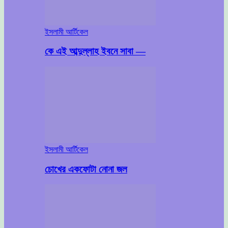
ইসলামী আর্টিকেল
কে এই আব্দুল্লাহ ইবনে সাবা —
ইসলামী আর্টিকেল
চোখের একফোটা নোনা জল