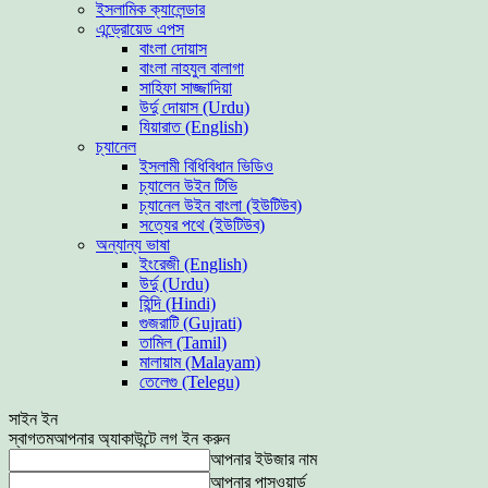
ইসলামিক ক্যালেন্ডার
এন্ড্রোয়েড এপস
বাংলা দোয়াস
বাংলা নাহযুল বালাগা
সাহিফা সাজ্জাদিয়া
উর্দু দোয়াস (Urdu)
যিয়ারাত (English)
চ্যানেল
ইসলামী বিধিবিধান ভিডিও
চ্যালেন উইন টিভি
চ্যানেল উইন বাংলা (ইউটিউব)
সত্যের পথে (ইউটিউব)
অন্যান্য ভাষা
ইংরেজী (English)
উর্দু (Urdu)
হিন্দি (Hindi)
গুজরাটি (Gujrati)
তামিল (Tamil)
মালায়াম (Malayam)
তেলেগু (Telegu)
সাইন ইন
স্বাগতম
আপনার অ্যাকাউন্টে লগ ইন করুন
আপনার ইউজার নাম
আপনার পাসওয়ার্ড