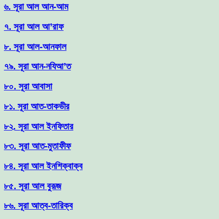
৬. সূরা আল আন-আম
৭. সূরা আল আ’রাফ
৮. সূরা আল-আনফাল
৭৯. সূরা আন-নযিআ’ত
৮০. সূরা আবাসা
৮১. সূরা আত-তাকভীর
৮২. সূরা আল ইনফিতার
৮৩. সূরা আত-মুতাফীফ
৮৪. সূরা আল ইনশিক্বাক্ব
৮৫. সূরা আল বুরূজ
৮৬. সূরা আত্ব-তারিক্ব