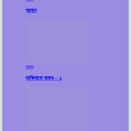
আযান
নামায
তাকিবাতে নামায – ১