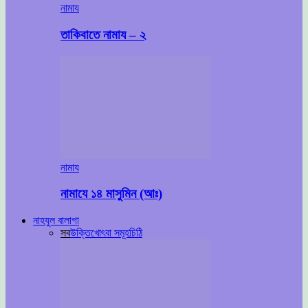
নামায
তাকিবাতে নামায – ২
নামায
নামাযে ১৪ মাসুমিন (আঃ)
নাহযুল বালাগা
সব
উক্তি
খোৎবা সমূহ
চিঠি