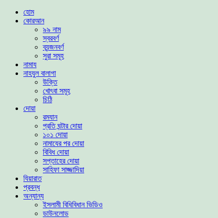
হোম
কোরআন
৯৯ নাম
স্বরবর্ণ
ব্যন্জনবর্ণ
সুরা সমূহ
নামায
নাহযুল বালাগা
উক্তি
খোৎবা সমূহ
চিঠি
দোয়া
রমযান
প্রতি ঘন্টার দোয়া
১০১ দোয়া
নামাযের পর দোয়া
বিবিধ দোয়া
সপ্তাহের দোয়া
সাহিফা সাজ্জাদিয়া
যিয়ারাত
প্রবন্ধ
অন্যান্য
ইসলামী বিধিবিধান ভিডিও
ডাউনলোড