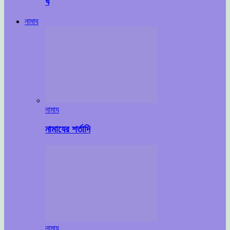
ঘ
নামায
নামায
নামাযের শর্তাদি
নামায