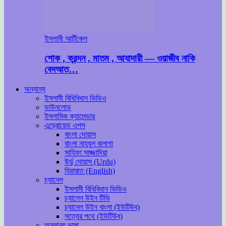
ইসলামী আর্টিকেল
শোক , ক্রন্দন , মাতম , আযাদারী — ওয়াজীব নাকি
বেদআত…
অন্যান্য
ইসলামী বিধিবিধান ভিডিও
ডাউনলোড
ইসলামিক ক্যালেন্ডার
এন্ড্রোয়েড এপস
বাংলা দোয়াস
বাংলা নাহযুল বালাগা
সাহিফা সাজ্জাদিয়া
উর্দু দোয়াস (Urdu)
যিয়ারাত (English)
চ্যানেল
ইসলামী বিধিবিধান ভিডিও
চ্যালেন উইন টিভি
চ্যানেল উইন বাংলা (ইউটিউব)
সত্যের পথে (ইউটিউব)
অন্যান্য ভাষা