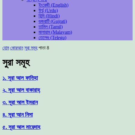
ইংরেজী (English)
উর্দু (Urdu)
হিন্দি (Hindi)
গুজরাটি (Gujrati)
তামিল (Tamil)
মালায়াম (Malayam)
তেলেগু (Telegu)
হোম
কোরআন
সুরা সমূহ
পাতা 8
সুরা সমূহ
১. সূরা আল ফাতিহা
২. সূরা আল বাকারাহ্
৩. সূরা আল ইমরান
৪. সূরা আন নিসা
৫. সূরা আল মায়েদাহ