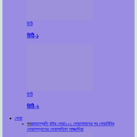
চিঠি
চিঠি-১
চিঠি
চিঠি-২
দোয়া
সব
রমযান
প্রতি ঘন্টার দোয়া
১০১ দোয়া
নামাযের পর দোয়া
বিবিধ
দোয়া
সপ্তাহের দোয়া
সাহিফা সাজ্জাদিয়া