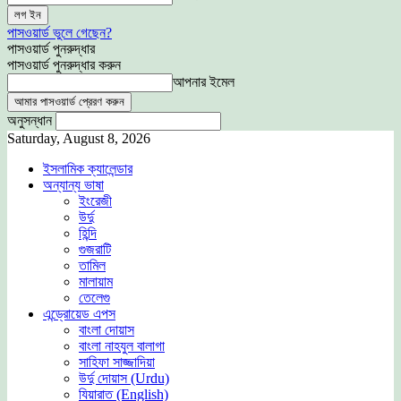
পাসওয়ার্ড ভুলে গেছেন?
পাসওয়ার্ড পুনরুদ্ধার
পাসওয়ার্ড পুনরুদ্ধার করুন
আপনার ইমেল
অনুসন্ধান
Saturday, August 8, 2026
ইসলামিক ক্যালেন্ডার
অন্যান্য ভাষা
ইংরেজী
উর্দু
হিন্দি
গুজরাটি
তামিল
মালায়াম
তেলেগু
এন্ড্রোয়েড এপস
বাংলা দোয়াস
বাংলা নাহযুল বালাগা
সাহিফা সাজ্জাদিয়া
উর্দু দোয়াস (Urdu)
যিয়ারাত (English)