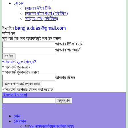
চ্যানেল
চ্যালেন উইন টিভি
চ্যানেল উইন বাংলা (ইউটিউব)
সত্যের পথে (ইউটিউব)
ই-মেইল
bangla.duas@gmail.com
সাইন ইন
স্বাগত! আপনার অ্যাকাউন্টে লগ ইন করুন
আপনার ইউজার নাম
আপনার পাসওয়ার্ড
পাসওয়ার্ড ভুলে গেছেন?
পাসওয়ার্ড পুনরুদ্ধার
পাসওয়ার্ড পুনরুদ্ধার করুন
আপনার ইমেল
পাসওয়ার্ড আপনার ইমেল করা হয়েছে
ইসলাম ইন বাংলা
হোম
কোরআন
সব
৯৯ নাম
স্বরবর্ণ
ব্যন্জনবর্ণ
সুরা সমূহ