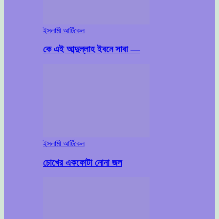
ইসলামী আর্টিকেল
কে এই আব্দুল্লাহ ইবনে সাবা —
ইসলামী আর্টিকেল
চোখের একফোটা নোনা জল