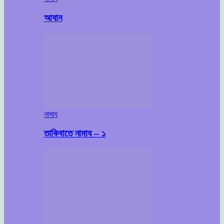
আযান
নামায
তাকিবাতে নামায – ১