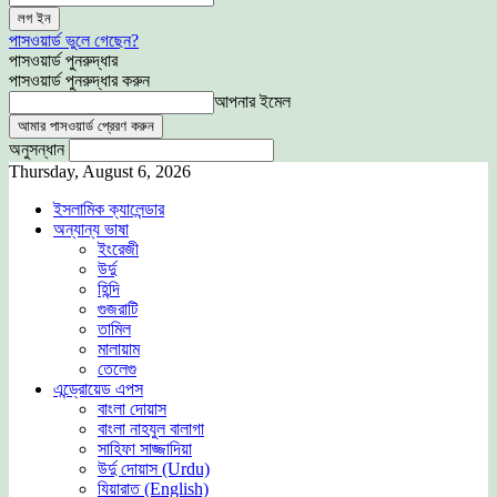
পাসওয়ার্ড ভুলে গেছেন?
পাসওয়ার্ড পুনরুদ্ধার
পাসওয়ার্ড পুনরুদ্ধার করুন
আপনার ইমেল
অনুসন্ধান
Thursday, August 6, 2026
ইসলামিক ক্যালেন্ডার
অন্যান্য ভাষা
ইংরেজী
উর্দু
হিন্দি
গুজরাটি
তামিল
মালায়াম
তেলেগু
এন্ড্রোয়েড এপস
বাংলা দোয়াস
বাংলা নাহযুল বালাগা
সাহিফা সাজ্জাদিয়া
উর্দু দোয়াস (Urdu)
যিয়ারাত (English)