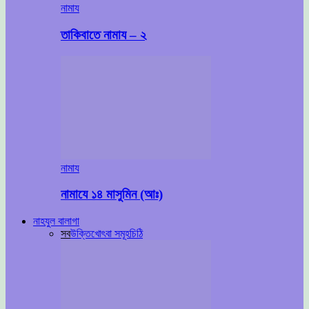
নামায
তাকিবাতে নামায – ২
নামায
নামাযে ১৪ মাসুমিন (আঃ)
নাহযুল বালাগা
সব
উক্তি
খোৎবা সমূহ
চিঠি