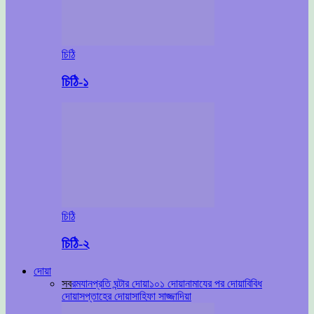
চিঠি
চিঠি-১
চিঠি
চিঠি-২
দোয়া
সব
রমযান
প্রতি ঘন্টার দোয়া
১০১ দোয়া
নামাযের পর দোয়া
বিবিধ
দোয়া
সপ্তাহের দোয়া
সাহিফা সাজ্জাদিয়া