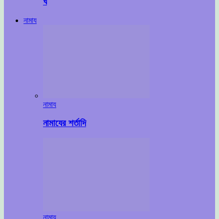
ঘ
নামায
নামায
নামাযের শর্তাদি
নামায