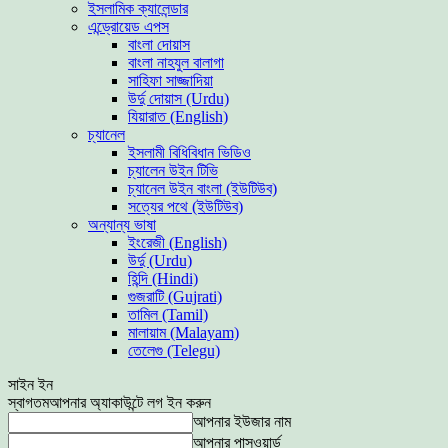
ইসলামিক ক্যালেন্ডার
এন্ড্রোয়েড এপস
বাংলা দোয়াস
বাংলা নাহযুল বালাগা
সাহিফা সাজ্জাদিয়া
উর্দু দোয়াস (Urdu)
যিয়ারাত (English)
চ্যানেল
ইসলামী বিধিবিধান ভিডিও
চ্যালেন উইন টিভি
চ্যানেল উইন বাংলা (ইউটিউব)
সত্যের পথে (ইউটিউব)
অন্যান্য ভাষা
ইংরেজী (English)
উর্দু (Urdu)
হিন্দি (Hindi)
গুজরাটি (Gujrati)
তামিল (Tamil)
মালায়াম (Malayam)
তেলেগু (Telegu)
সাইন ইন
স্বাগতম
আপনার অ্যাকাউন্টে লগ ইন করুন
আপনার ইউজার নাম
আপনার পাসওয়ার্ড