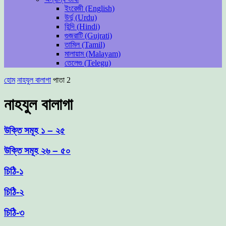
ইংরেজী (English)
উর্দু (Urdu)
হিন্দি (Hindi)
গুজরাটি (Gujrati)
তামিল (Tamil)
মালায়াম (Malayam)
তেলেগু (Telegu)
হোম
নাহযুল বালাগা
পাতা 2
নাহযুল বালাগা
উক্তি সমূহ ১ – ২৫
উক্তি সমূহ ২৬ – ৫০
চিঠি-১
চিঠি-২
চিঠি-৩