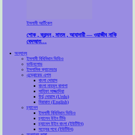
ইসলামী আর্টিকেল
শোক , ক্রন্দন , মাতম , আযাদারী — ওয়াজীব নাকি
বেদআত…
অন্যান্য
ইসলামী বিধিবিধান ভিডিও
ডাউনলোড
ইসলামিক ক্যালেন্ডার
এন্ড্রোয়েড এপস
বাংলা দোয়াস
বাংলা নাহযুল বালাগা
সাহিফা সাজ্জাদিয়া
উর্দু দোয়াস (Urdu)
যিয়ারাত (English)
চ্যানেল
ইসলামী বিধিবিধান ভিডিও
চ্যালেন উইন টিভি
চ্যানেল উইন বাংলা (ইউটিউব)
সত্যের পথে (ইউটিউব)
অন্যান্য ভাষা