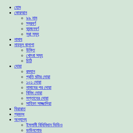
হোম
কোরআন
৯৯ নাম
স্বরবর্ণ
ব্যন্জনবর্ণ
সুরা সমূহ
নামায
নাহযুল বালাগা
উক্তি
খোৎবা সমূহ
চিঠি
দোয়া
রমযান
প্রতি ঘন্টার দোয়া
১০১ দোয়া
নামাযের পর দোয়া
বিবিধ দোয়া
সপ্তাহের দোয়া
সাহিফা সাজ্জাদিয়া
যিয়ারাত
প্রবন্ধ
অন্যান্য
ইসলামী বিধিবিধান ভিডিও
ডাউনলোড