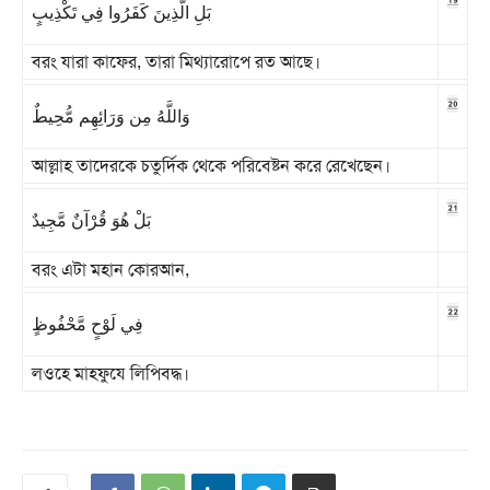
بَلِ الَّذِينَ كَفَرُوا فِي تَكْذِيبٍ
বরং যারা কাফের, তারা মিথ্যারোপে রত আছে।
20
وَاللَّهُ مِن وَرَائِهِم مُّحِيطٌ
আল্লাহ তাদেরকে চতুর্দিক থেকে পরিবেষ্টন করে রেখেছেন।
21
بَلْ هُوَ قُرْآنٌ مَّجِيدٌ
বরং এটা মহান কোরআন,
22
فِي لَوْحٍ مَّحْفُوظٍ
লওহে মাহফুযে লিপিবদ্ধ।