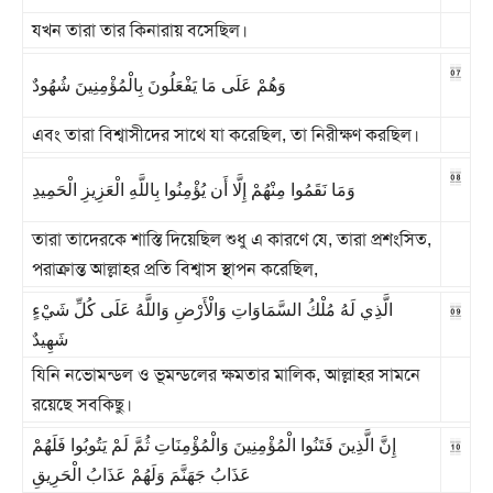
যখন তারা তার কিনারায় বসেছিল।
07
وَهُمْ عَلَى مَا يَفْعَلُونَ بِالْمُؤْمِنِينَ شُهُودٌ
এবং তারা বিশ্বাসীদের সাথে যা করেছিল, তা নিরীক্ষণ করছিল।
08
وَمَا نَقَمُوا مِنْهُمْ إِلَّا أَن يُؤْمِنُوا بِاللَّهِ الْعَزِيزِ الْحَمِيدِ
তারা তাদেরকে শাস্তি দিয়েছিল শুধু এ কারণে যে, তারা প্রশংসিত,
পরাক্রান্ত আল্লাহর প্রতি বিশ্বাস স্থাপন করেছিল,
09
الَّذِي لَهُ مُلْكُ السَّمَاوَاتِ وَالْأَرْضِ وَاللَّهُ عَلَى كُلِّ شَيْءٍ
شَهِيدٌ
যিনি নভোমন্ডল ও ভূমন্ডলের ক্ষমতার মালিক, আল্লাহর সামনে
রয়েছে সবকিছু।
10
إِنَّ الَّذِينَ فَتَنُوا الْمُؤْمِنِينَ وَالْمُؤْمِنَاتِ ثُمَّ لَمْ يَتُوبُوا فَلَهُمْ
عَذَابُ جَهَنَّمَ وَلَهُمْ عَذَابُ الْحَرِيقِ