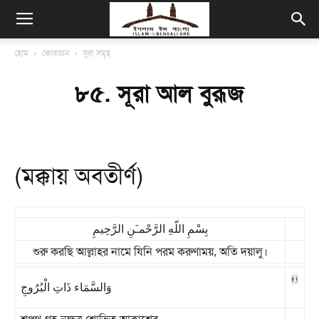
হোম
কোরআন
সুরা সমূহ
৮৫. সূরা আল বুরূজ
(মক্কায় অবতীর্ণ)
بِسْمِ اللّهِ الرَّحْمـَنِ الرَّحِيمِ
শুরু করছি আল্লাহর নামে যিনি পরম করুণাময়, অতি দয়ালু।
01
وَالسَّمَاء ذَاتِ الْبُرُوجِ