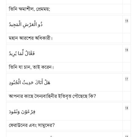
তিনি ক্ষমাশীল, প্রেমময়;
15
ذُو الْعَرْشِ الْمَجِيدُ
মহান আরশের অধিকারী।
16
فَعَّالٌ لِّمَا يُرِيدُ
তিনি যা চান, তাই করেন।
17
هَلْ أَتَاكَ حَدِيثُ الْجُنُودِ
আপনার কাছে সৈন্যবাহিনীর ইতিবৃত্ত পৌছেছে কি?
18
فِرْعَوْنَ وَثَمُودَ
ফেরাউনের এবং সামুদের?
19