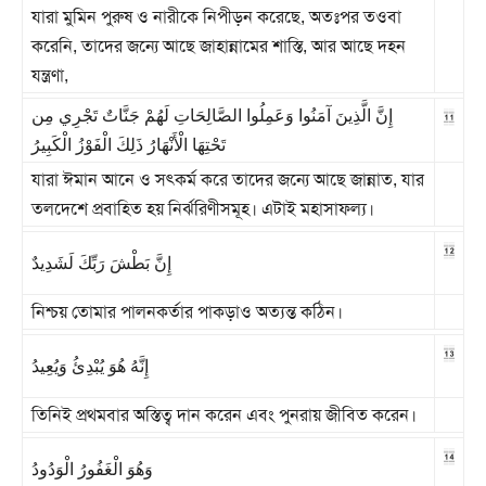
যারা মুমিন পুরুষ ও নারীকে নিপীড়ন করেছে, অতঃপর তওবা
করেনি, তাদের জন্যে আছে জাহান্নামের শাস্তি, আর আছে দহন
যন্ত্রণা,
11
إِنَّ الَّذِينَ آمَنُوا وَعَمِلُوا الصَّالِحَاتِ لَهُمْ جَنَّاتٌ تَجْرِي مِن
تَحْتِهَا الْأَنْهَارُ ذَلِكَ الْفَوْزُ الْكَبِيرُ
যারা ঈমান আনে ও সৎকর্ম করে তাদের জন্যে আছে জান্নাত, যার
তলদেশে প্রবাহিত হয় নির্ঝরিণীসমূহ। এটাই মহাসাফল্য।
12
إِنَّ بَطْشَ رَبِّكَ لَشَدِيدٌ
নিশ্চয় তোমার পালনকর্তার পাকড়াও অত্যন্ত কঠিন।
13
إِنَّهُ هُوَ يُبْدِئُ وَيُعِيدُ
তিনিই প্রথমবার অস্তিত্ব দান করেন এবং পুনরায় জীবিত করেন।
14
وَهُوَ الْغَفُورُ الْوَدُودُ