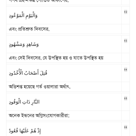
শপথ গ্রহ-নক্ষত্র শোভিত আকাশের,
02
وَالْيَوْمِ الْمَوْعُودِ
এবং প্রতিশ্রুত দিবসের,
03
وَشَاهِدٍ وَمَشْهُودٍ
এবং সেই দিবসের, যে উপস্থিত হয় ও যাতে উপস্থিত হয়
04
قُتِلَ أَصْحَابُ الْأُخْدُودِ
অভিশপ্ত হয়েছে গর্ত ওয়ালারা অর্থাৎ,
05
النَّارِ ذَاتِ الْوَقُودِ
অনেক ইন্ধনের অগ্নিসংযোগকারীরা;
06
إِذْ هُمْ عَلَيْهَا قُعُودٌ