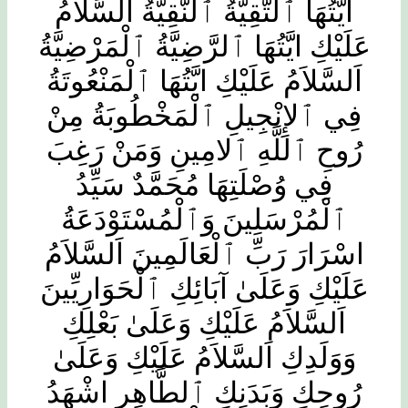
ايَّتُهَا ٱلتَّقِيَّةُ ٱلنَّقِيَّةُ اَلسَّلاَمُ
عَلَيْكِ ايَّتُهَا ٱلرَّضِيَّةُ ٱلْمَرْضِيَّةُ
اَلسَّلاَمُ عَلَيْكِ ايَّتُهَا ٱلْمَنْعُوتَةُ
فِي ٱلإِنْجِيلِ ٱلْمَخْطُوبَةُ مِنْ
رُوحِ ٱللَّهِ ٱلامِينِ وَمَنْ رَغِبَ
فِي وُصْلَتِهَا مُحَمَّدٌ سَيِّدُ
ٱلْمُرْسَلِينَ وَٱلْمُسْتَوْدَعَةُ
اسْرَارَ رَبِّ ٱلْعَالَمِينَ اَلسَّلاَمُ
عَلَيْكِ وَعَلَىٰ آبَائِكِ ٱلْحَوَارِيِّينَ
اَلسَّلاَمُ عَلَيْكِ وَعَلَىٰ بَعْلِكِ
وَوَلَدِكِ اَلسَّلاَمُ عَلَيْكِ وَعَلَىٰ
رُوحِكِ وَبَدَنِكِ ٱلطَّاهِرِ اشْهَدُ