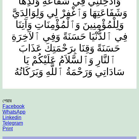
وَادْخِلْنِي فِي شَفَاعَةِ وَلَدِهَا
وَشَفَاعَتِهَا وَٱغْفِرْ لِي وَلِوَالِدَيَّ
وَلِلْمُؤْمِنِينَ وَٱلْمُؤْمِنَاتِ وَآتِنَا
فِي ٱلدُّنْيَا حَسَنَةً وَفِي ٱلآخِرَةِ
حَسَنَةً وَقِنَا بِرَحْمَتِكَ عَذَابَ
ٱلنَّارِ وَٱلسَّلاَمُ عَلَيْكُمْ يَا
سَادَاتِي وَرَحْمَةُ ٱللَّهِ وَبَرَكَاتُهُ
শেয়ার
Facebook
WhatsApp
Linkedin
Telegram
Print