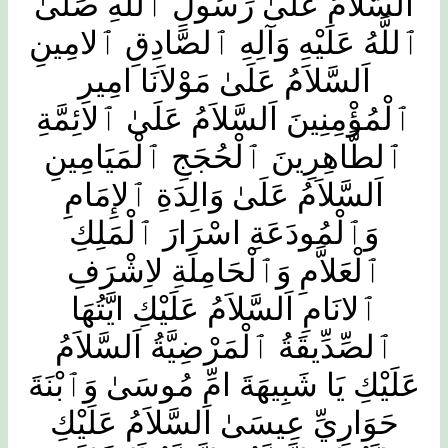
اَلسَّلاَمُ عَلَىٰ رَسُولِ ٱللَّهِ صَلَّىٰ
ٱللَّهُ عَلَيْهِ وَآلِهِ ٱلصَّادِقِ ٱلامِينِ
اَلسَّلاَمُ عَلَىٰ مَوْلاَنَا امِيرِ
ٱلْمُؤْمِنِينَ اَلسَّلاَمُ عَلَىٰ ٱلائِمَّةِ
ٱلطَّاهِرِينَ ٱلْحُجَجِ ٱلْمَيَامِينِ
اَلسَّلاَمُ عَلَىٰ وَالِدَةِ ٱلإِمَامِ
وَٱلْمُودَعَةِ اسْرَارَ ٱلْمَلِكِ
ٱلْعَلاَّمِ وَٱلْحَامِلَةِ لاِشْرَفِ
ٱلانَامِ اَلسَّلاَمُ عَلَيْكِ ايَّتُهَا
ٱلصِّدِّيقَةُ ٱلْمَرْضِيَّةُ اَلسَّلاَمُ
عَلَيْكِ يَا شَبِيهَةَ امِّ مُوسَىٰ وَٱبْنَةَ
حَوَارِيِّ عِيسَىٰ اَلسَّلاَمُ عَلَيْكِ