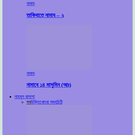
নামায
তাকিবাতে নামায – ২
নামায
নামাযে ১৪ মাসুমিন (আঃ)
নাহযুল বালাগা
সব
উক্তি
খোৎবা সমূহ
চিঠি