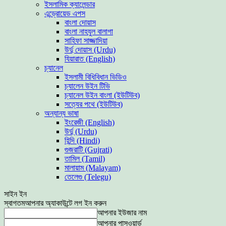
ইসলামিক ক্যালেন্ডার
এন্ড্রোয়েড এপস
বাংলা দোয়াস
বাংলা নাহযুল বালাগা
সাহিফা সাজ্জাদিয়া
উর্দু দোয়াস (Urdu)
যিয়ারাত (English)
চ্যানেল
ইসলামী বিধিবিধান ভিডিও
চ্যালেন উইন টিভি
চ্যানেল উইন বাংলা (ইউটিউব)
সত্যের পথে (ইউটিউব)
অন্যান্য ভাষা
ইংরেজী (English)
উর্দু (Urdu)
হিন্দি (Hindi)
গুজরাটি (Gujrati)
তামিল (Tamil)
মালায়াম (Malayam)
তেলেগু (Telegu)
সাইন ইন
স্বাগতম
আপনার অ্যাকাউন্টে লগ ইন করুন
আপনার ইউজার নাম
আপনার পাসওয়ার্ড