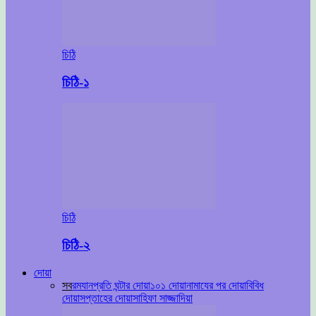
চিঠি
চিঠি-১
চিঠি
চিঠি-২
দোয়া
সব
রমযান
প্রতি ঘন্টার দোয়া
১০১ দোয়া
নামাযের পর দোয়া
বিবিধ
দোয়া
সপ্তাহের দোয়া
সাহিফা সাজ্জাদিয়া