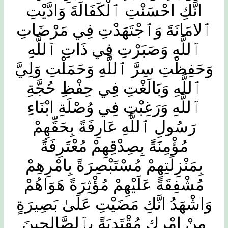
انَّكِ احْسَنْتِ ٱلْكَفَالَةَ وَادَّيْتِ
ٱلامَانَةَ وَٱجْتَهَدْتِ فِي مَرْضَاتِ
ٱللَّهِ وَصَبَرْتِ فِي ذَاتِ ٱللَّهِ
وَحَفِظْتِ سِرَّ ٱللَّهِ وَحَمَلْتِ وَلِيَّ
ٱللَّهِ وَبَالَغْتِ فِي حِفْظِ حُجَّةِ
ٱللَّهِ وَرَغِبْتِ فِي وُصْلَةِ ابْنَاءِ
رَسُولِ ٱللَّهِ عَارِفَةً بِحَقِّهِمْ
مُؤْمِنَةً بِصِدْقِهِمْ مُعْتَرِفَةً
بِمَنْزِلَتِهِمْ مُسْتَبْصِرَةً بِامْرِهِمْ
مُشْفِقَةً عَلَيْهِمْ مُؤْثِرَةً هَوَاهُمْ
وَاشْهَدُ انَّكِ مَضَيْتِ عَلَىٰ بَصِيرَةٍ
مِنْ امْرِكِ مُقْتَدِيَةً بِٱلصَّالِحِينَ