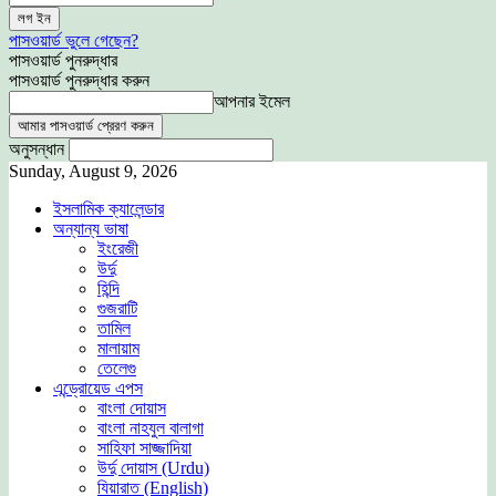
পাসওয়ার্ড ভুলে গেছেন?
পাসওয়ার্ড পুনরুদ্ধার
পাসওয়ার্ড পুনরুদ্ধার করুন
আপনার ইমেল
অনুসন্ধান
Sunday, August 9, 2026
ইসলামিক ক্যালেন্ডার
অন্যান্য ভাষা
ইংরেজী
উর্দু
হিন্দি
গুজরাটি
তামিল
মালায়াম
তেলেগু
এন্ড্রোয়েড এপস
বাংলা দোয়াস
বাংলা নাহযুল বালাগা
সাহিফা সাজ্জাদিয়া
উর্দু দোয়াস (Urdu)
যিয়ারাত (English)