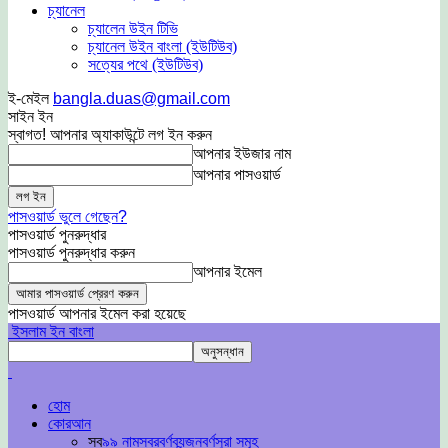
চ্যানেল
চ্যালেন উইন টিভি
চ্যানেল উইন বাংলা (ইউটিউব)
সত্যের পথে (ইউটিউব)
ই-মেইল
bangla.duas@gmail.com
সাইন ইন
স্বাগত! আপনার অ্যাকাউন্টে লগ ইন করুন
আপনার ইউজার নাম
আপনার পাসওয়ার্ড
পাসওয়ার্ড ভুলে গেছেন?
পাসওয়ার্ড পুনরুদ্ধার
পাসওয়ার্ড পুনরুদ্ধার করুন
আপনার ইমেল
পাসওয়ার্ড আপনার ইমেল করা হয়েছে
ইসলাম ইন বাংলা
হোম
কোরআন
সব
৯৯ নাম
স্বরবর্ণ
ব্যন্জনবর্ণ
সুরা সমূহ