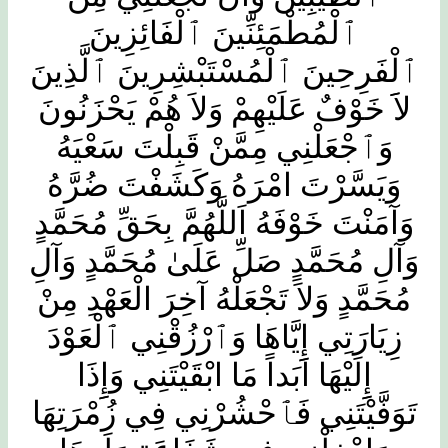
ٱلْمُطْمَئِنِّينَ ٱلْفَائِزِينَ
ٱلْفَرِحِينَ ٱلْمُسْتَبْشِرِينَ ٱلَّذِينَ
لاََ خَوْفٌ عَلَيْهِمْ وَلاَ هُمْ يَحْزَنُونَ
وَٱجْعَلْنِي مِمَّنْ قَبِلْتَ سَعْيَهُ
وَيَسَّرْتَ امْرَهُ وَكَشَفْتَ ضُرَّهُ
وَآمَنْتَ خَوْفَهُ اَللَّهُمَّ بِحَقِّ مُحَمَّدٍ
وَآلِ مُحَمَّدٍ صَلِّ عَلَىٰ مُحَمَّدٍ وَآلِ
مُحَمَّدٍ وَلاَ تَجْعَلْهُ آخِرَ الْعَهْدِ مِنْ
زِيَارَتِي إِِيَّاهَا وَٱرْزُقْنِي ٱلْعَوْدَ
إِِلَيْهَا ابَداً مَا ابْقَيْتَنِي وَإِِذَا
تَوَفَّيْتَنِي فَٱحْشُرْنِي فِي زُمْرَتِهَا