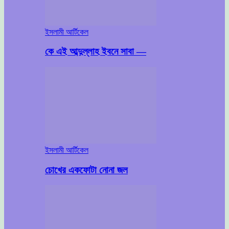
ইসলামী আর্টিকেল
কে এই আব্দুল্লাহ ইবনে সাবা —
ইসলামী আর্টিকেল
চোখের একফোটা নোনা জল