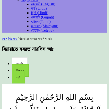
ইংরেজী (English)
উর্দু (Urdu)
হিন্দি (Hindi)
গুজরাটি (Gujrati)
তামিল (Tamil)
মালায়াম (Malayam)
তেলেগু (Telegu)
হোম
যিয়ারাত
যিয়ারাতে হযরত নারগিস আঃ
যিয়ারাতে হযরত নারগিস আঃ
আরবী
উচ্চারন
অর্থ
بِسْمِ اللهِ الرَّحْمٰنِ الرَّحِیْمِ