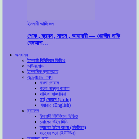
ইসলামী আর্টিকেল
শোক , ক্রন্দন , মাতম , আযাদারী — ওয়াজীব নাকি
বেদআত…
অন্যান্য
ইসলামী বিধিবিধান ভিডিও
ডাউনলোড
ইসলামিক ক্যালেন্ডার
এন্ড্রোয়েড এপস
বাংলা দোয়াস
বাংলা নাহযুল বালাগা
সাহিফা সাজ্জাদিয়া
উর্দু দোয়াস (Urdu)
যিয়ারাত (English)
চ্যানেল
ইসলামী বিধিবিধান ভিডিও
চ্যালেন উইন টিভি
চ্যানেল উইন বাংলা (ইউটিউব)
সত্যের পথে (ইউটিউব)
অন্যান্য ভাষা