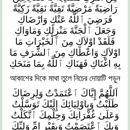
رَاضِيَةً مَرْضِيَّةً تَقِيَّةً نَقِيَّةً زَكِيَّةً
فَرَضِيَ ٱللَّهُ عَنْكِ وَارْضَاكِ
وَجَعَلَ ٱلْجَنَّةَ مَنْزِلَكِ وَمَاوَاكِ
فَلَقَدْ اوْلاَكِ مِنَ ٱلْخَيْرَاتِ مَا
اوْلاَكِ وَاعْطَاكِ مِنَ ٱلشَّرَفِ مَا
بِهِ اغْنَاكِ فَهَنَاكِ ٱللَّهُ بِمَا مَنَحَكِ
আকাশের দিকে মাথা তুলে নিচের দোয়াটি পড়ুন
اَللَّهُمَّ إِِيَّاكَ ٱعْتَمَدْتُ وَلِرِضَاكَ
طَلَبْتُ وَبِاوْلِيَائِكَ إِِلَيْكَ تَوَسَّلْتُ
وَعَلَىٰ غُفْرَانِكَ وَحِلْمِكَ ٱتَّكَلْتُ
وَبِكَ ٱعْتَصَمْتُ وَبِقَبْرِ امِّ وَلِيِّكَ