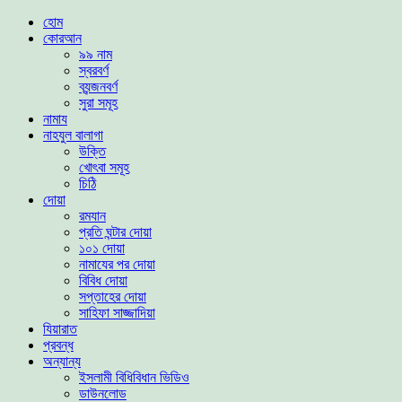
হোম
কোরআন
৯৯ নাম
স্বরবর্ণ
ব্যন্জনবর্ণ
সুরা সমূহ
নামায
নাহযুল বালাগা
উক্তি
খোৎবা সমূহ
চিঠি
দোয়া
রমযান
প্রতি ঘন্টার দোয়া
১০১ দোয়া
নামাযের পর দোয়া
বিবিধ দোয়া
সপ্তাহের দোয়া
সাহিফা সাজ্জাদিয়া
যিয়ারাত
প্রবন্ধ
অন্যান্য
ইসলামী বিধিবিধান ভিডিও
ডাউনলোড