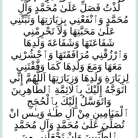
لُذْتُ فَصَلِّ عَلَىٰ مُحَمَّدٍ وَآلِ
مُحَمَّدٍ وَٱنْفَعْنِي بِزِيَارَتِهَا وَثَبِّتْنِي
عَلَىٰ مَحَبَّتِهَا وَلاَ تَحْرِمْنِي
شَفَاعَتَهَا وَشَفَاعَةَ وَلَدِهَا
وَٱرْزُقْنِي مُرَافَقَتَهَا وَٱحْشُرْنِي
مَعَهَا وَمَعَ وَلَدِهَا كَمَا وَفَّقْتَنِي
لِزِيَارَةِ وَلَدِهَا وَزِيَارَتِهَا اَللَّهُمَّ إِِنِّي
اتَوَجَّهُ إِِلَيْكَ بِٱلائِمَّةِ ٱلطَّاهِرِينَ
وَاتَوَسَّلُ إِِلَيْكَ بِٱلْحُجَجِ
ٱلْمَيَامِينِ مِنْ آلِ طـٰهٰ وَيـٰس انْ
تُصَلِّيَ عَلَىٰ مُحَمَّدٍ وَآلِ مُحَمَّدٍ
ٱلطَّيِّبِينَ وَانْ تَجْعَلَنِي مِنَ