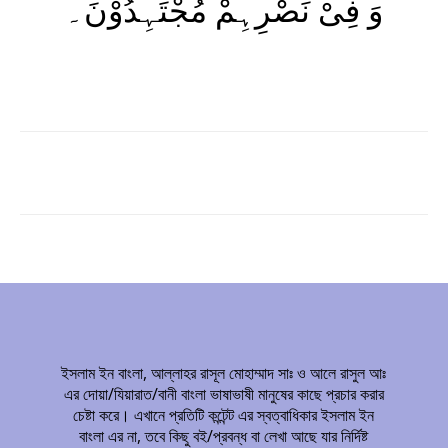
وَ فِیْ نَصْرِہِمْ مُجْتَہِدُوْنَ۔
ইসলাম ইন বাংলা, আল্লাহর রাসূল মোহাম্মাদ সাঃ ও আলে রাসুল আঃ
এর দোয়া/যিয়ারাত/বানী বাংলা ভাষাভাষী মানুষের কাছে প্রচার করার
চেষ্টা করে। এখানে প্রতিটি কন্টেন্ট এর স্বত্বাধিকার ইসলাম ইন
বাংলা এর না, তবে কিছু বই/প্রবন্ধ বা লেখা আছে যার নির্দিষ্ট