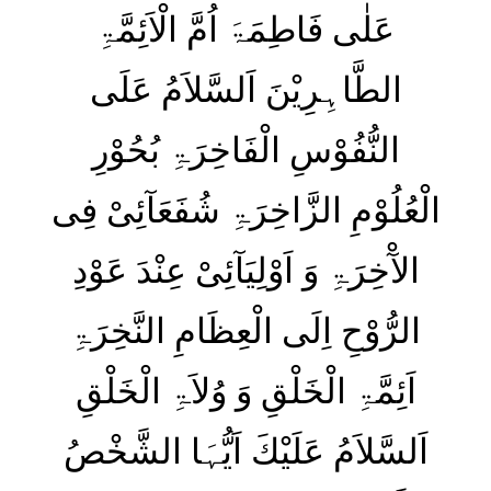
عَلٰی فَاطِمَۃَ اُمَّ الْاَئِمَّۃِ
الطَّاہِرِیْنَ اَلسَّلاَمُ عَلَی
النُّفُوْسِ الْفَاخِرَۃِ بُحُوْرِ
الْعُلُوْمِ الزَّاخِرَۃِ شُفَعَآئِیْ فِی
الآْخِرَۃِ وَ اَوْلِیَآئِیْ عِنْدَ عَوْدِ
الرُّوْحِ اِلَی الْعِظَامِ النَّخِرَۃِ
اَئِمَّۃِ الْخَلْقِ وَ وُلاَۃِ الْخَلْقِ
اَلسَّلاَمُ عَلَیْكَ اَیُّہَا الشَّخْصُ