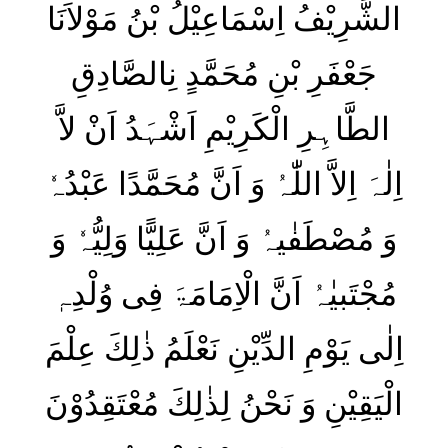
الشَّرِیْفُ اِسْمَاعِیْلُ بْنُ مَوْلاَنَا
جَعْفَرِ بْنِ مُحَمَّدٍ نِالصَّادِقِ
الطَّاہِرِ الْكَرِیْمِ اَشْہَدُ اَنْ لاَّ
اِلٰہَ اِلاَّ اللّٰہُ وَ اَنَّ مُحَمَّدًا عَبْدُہٗ
وَ مُصْطَفٰیہُ وَ اَنَّ عَلِیًّا وَلِیُّہٗ وَ
مُجْتَبیٰہُ اَنَّ الْاِمَامَۃَ فِی وُلْدِہٖ
اِلٰی یَوْمِ الدِّیْنِ نَعْلَمُ ذٰلِكَ عِلْمَ
الْیَقِیْنِ وَ نَحْنُ لِذٰلِكَ مُعْتَقِدُوْنَ