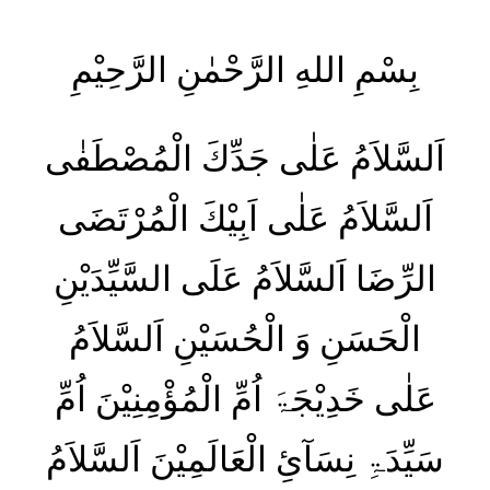
بِسْمِ اللهِ الرَّحْمٰنِ الرَّحِیْمِ
اَلسَّلاَمُ عَلٰی جَدِّكَ الْمُصْطَفٰی
اَلسَّلاَمُ عَلٰی اَبِیْكَ الْمُرْتَضَی
الرِّضَا اَلسَّلاَمُ عَلَی السَّیِّدَیْنِ
الْحَسَنِ وَ الْحُسَیْنِ اَلسَّلاَمُ
عَلٰی خَدِیْجَۃَ اُمِّ الْمُؤْمِنِیْنَ اُمِّ
سَیِّدَۃِ نِسَآئِ الْعَالَمِیْنَ اَلسَّلاَمُ