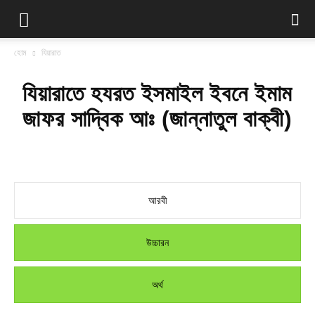
হোম
যিয়ারাত
যিয়ারাতে হযরত ইসমাইল ইবনে ইমাম
জাফর সাদ্বিক আঃ (জান্নাতুল বাক্বী)
আরবী
উচ্চারন
অর্থ