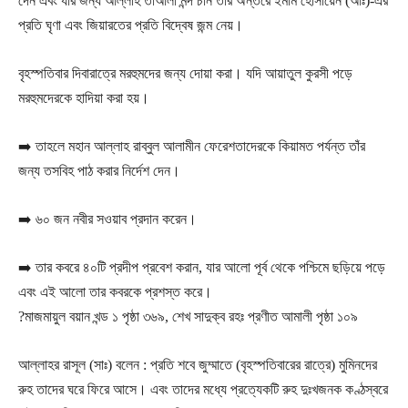
দেন এবং যার জন্য আল্লাহ তাআলা মন্দ চান তার অন্তরে ইমাম হোসায়েন (আঃ)-এর
প্রতি ঘৃণা এবং জিয়ারতের প্রতি বিদ্বেষ জন্ম নেয়।
বৃহস্পতিবার দিবারাত্রে মরহুমদের জন্য দোয়া করা। যদি আয়াতুল কুরসী পড়ে
মরহুমদেরকে হাদিয়া করা হয়।
➡️ তাহলে মহান আল্লাহ রাব্বুল আলামীন ফেরেশতাদেরকে কিয়ামত পর্যন্ত তাঁর
জন্য তসবিহ পাঠ করার নির্দেশ দেন।
➡️ ৬০ জন নবীর সওয়াব প্রদান করেন।
➡️ তার কবরে ৪০টি প্রদীপ প্রবেশ করান, যার আলো পূর্ব থেকে পশ্চিমে ছড়িয়ে পড়ে
এবং এই আলো তার কবরকে প্রশস্ত করে।
?মাজমায়ুল বয়ান খন্ড ১ পৃষ্ঠা ৩৬৯, শেখ সাদুক্ব রহঃ প্রণীত আমালী পৃষ্ঠা ১০৯
আল্লাহর রাসূল (সাঃ) বলেন : প্রতি শবে জুম্মাতে (বৃহস্পতিবারের রাত্রে) মুমিনদের
রুহ তাদের ঘরে ফিরে আসে। এবং তাদের মধ্যে প্রত্যেকটি রুহ দুঃখজনক কণ্ঠস্বরে