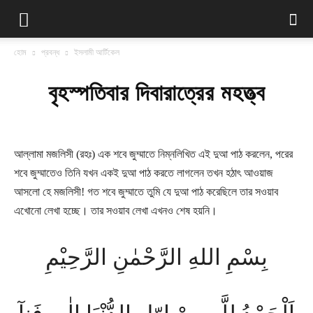
হোম
প্রবন্ধ
ইসলামী আর্টিকেল
বৃহস্পতিবার দিবারাত্রের মহত্ত্ব
আল্লামা মজলিসী (রহঃ) এক শবে জুম্মাতে নিম্নলিখিত এই দুআ পাঠ করলেন, পরের
শবে জুম্মাতেও তিনি যখন একই দুআ পাঠ করতে লাগলেন তখন হঠাৎ আওয়াজ
আসলো হে মজলিসী! গত শবে জুম্মাতে তুমি যে দুআ পাঠ করেছিলে তার সওয়াব
এখোনো লেখা হচ্ছে। তার সওয়াব লেখা এখনও শেষ হয়নি।
بِسْمِ اللهِ الرَّحْمٰنِ الرَّحِیْمِ