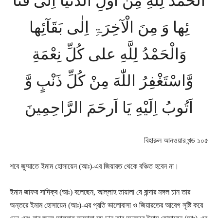
اَلْحَمْدُ لِلَّهِ مِنْ اوّلِ الدُّنْیَا اِلٰی فَنآ
ئِھا وَ مِنَ الْآخِرَۃِ اِلٰی بَقَآئِھا
وَالْحَمْدُ لِلَّهِ علی کُلِّ نِعْمَةِ
وَّاسْتَغْفِرُ اللّٰهَ مِنْ کُلِّ ذَنْبٍ وَّ
اَتُوبُ اِلَیْهِ یَا اَرحَمَ الرَّاحِمِینَ
বিহারুল আনওয়ার খন্ড ১০৫
শবে জুম্মাতে ইমাম হোসায়েন (আঃ)-এর জিয়ারত থেকে বঞ্চিত হবেন না।
ইমাম জাফর সাদিক্ব (আঃ) বলেছেন, আল্লাহ তায়ালা যে বান্দার মঙ্গল চান তার
অন্তরে ইমাম হোসায়েন (আঃ)-এর প্রতি ভালোবাসা ও জিয়ারতের আবেগ সৃষ্টি করে