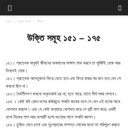
হোম
নাহযুল বালাগা
উক্তি
উক্তি সমূহ ১৫১ – ১৭৫
১৫১। প্রত্যেক মানুষই জীবনের অবসানের সাক্ষাৎ লাভ করবে তা সুমিষ্টই হোক আর
তিক্তই হোক।
১৫২। প্রত্যেক আগতুককে ফিরে যেতে হবে এবং ফিরে যাবার পর মনে হবে যেন সে
কখনো ছিল না।
১৫৩। ধৈর্যশীলগণ কখনো অকৃতকার্য হয় না; হতে পারে, তাতে দীর্ঘ সময় লাগবে।
১৫৪ । কেউ যদি কোন দলের কর্মকান্ডে সম্মতি জানায় তবে সে যেন ওই দলের সাথে
যোগদান করলো। এবং যে কেউ অন্যায়ে যোগদান করে সে দুটি পাপ করে; একটি
হলো নিজের পাপ আর অপরটি হলো অন্যের পাপে সম্মতি জ্ঞাপন।
১৫৫। চুক্তি মেনে চলো এবং দৃঢ়প্রত্যয় সম্পন্ন লোকের মতো তা পরিপূরণ করতে