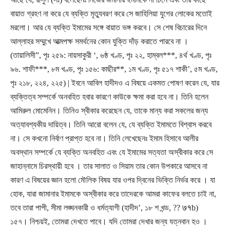
বায়াত গ্রহণ না করে যে ব্যক্তি মৃত্যুবরণ করে সে জাহিলিয়া যুগের লোকের মতোই
মরলো। আর যে ব্যক্তি ইমামের সঙ্গে বায়াত ভঙ্গ করবে। সে শেষ বিচারের দিনে
আল্লাহর সম্মুখে আত্মপক্ষ সমর্থনের কোন যুক্তি দাঁড় করাতে পারবে না ।
(তায়ালিসী”, পৃঃ ২৫৯: নায়সাকুরী ‘, ৬ষ্ঠ খণ্ড, পৃঃ ২২, হাম্বল***, ৪র্থ খণ্ড, পৃঃ
৯৬. শাফী***, ৮ম খণ্ড, পৃঃ ১৫৬: কাছীর**, ১ম খণ্ড, পৃঃ ৫১৭ শাকী’, ৫ম খণ্ড,
পৃঃ ২১৮, ২২৪, ২২৫) | ইবনে আবিল হাদীদও এ বিষয়ে একমত পোষণ করেন যে, যার
ব্যক্তিত্ব সম্পর্কে অনবহিত হবার কারণে কাউকে ক্ষমা করা হবে না। তিনি হলেন
আমিরুল মোমেনিন। তিনিও স্বীকার করেছেন যে, তাকে মান্য করা সকলের জন্য
অত্যাবশ্যকীয় দায়িত্ব। তিনি আরো বলেন যে, যে ব্যক্তি ইমামতে বিশ্বাস করবে
না। সে কখনো নির্বাণ প্রাপ্ত হবে না। তিনি লেখেছেনঃ ইমাম হিসাবে আলীর
অবস্থান সম্পর্কে যে ব্যক্তি অনবহিত এবং যে ইমামের সত্যতা অস্বীকার করে সে
জাহান্নামে চিরস্থায়ী হবে । তার সালাত ও সিয়াম তার কোন উপকারে আসবে না
কারণ এ বিষয়ের জ্ঞান হলো মৌলিক বিষয় যার ওপর দ্বিনের ভিক্তি নির্ভর করে । যা
হোক, যারা জামানার ইমামকে অস্বীকার করে তাদেরকে আমরা কাফের বলতে চাই না,
তবে তারা পাপী, সীমা লঙ্ঘনকারী ও ধর্মত্যাগী (হাদীদ’, ১৮ শ খন্ড, ?? ७१b)
১৫৭। নিশ্চয়ই, তোমরা দেখতে পাবে। যদি তোমরা দেখার জন্য যত্নবান হও ।