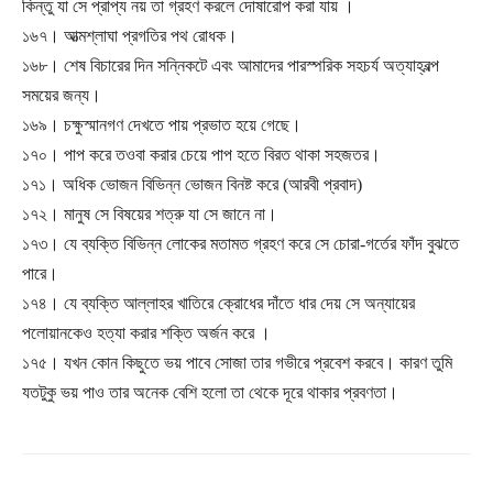
কিন্তু যা সে প্রাপ্য নয় তা গ্রহণ করলে দোষারোপ করা যায় ।
১৬৭। আত্মশ্লাঘা প্রগতির পথ রোধক।
১৬৮। শেষ বিচারের দিন সন্নিকটে এবং আমাদের পারস্পরিক সহচর্য অত্যাহ্বল্প
সময়ের জন্য।
১৬৯। চক্ষুস্মানগণ দেখতে পায় প্রভাত হয়ে গেছে।
১৭০। পাপ করে তওবা করার চেয়ে পাপ হতে বিরত থাকা সহজতর।
১৭১। অধিক ভোজন বিভিন্ন ভোজন বিনষ্ট করে (আরবী প্রবাদ)
১৭২। মানুষ সে বিষয়ের শত্রু যা সে জানে না।
১৭৩। যে ব্যক্তি বিভিন্ন লোকের মতামত গ্রহণ করে সে চোরা-গর্তের ফাঁদ বুঝতে
পারে।
১৭৪। যে ব্যক্তি আল্লাহর খাতিরে ক্রোধের দাঁতে ধার দেয় সে অন্যায়ের
পলোয়ানকেও হত্যা করার শক্তি অর্জন করে ।
১৭৫। যখন কোন কিছুতে ভয় পাবে সোজা তার গভীরে প্রবেশ করবে। কারণ তুমি
যতটুকু ভয় পাও তার অনেক বেশি হলো তা থেকে দূরে থাকার প্রবণতা।