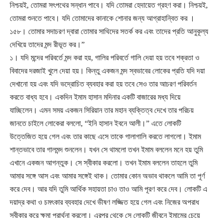
নিশ্চয়ই, তোমরা সৎপথের সন্ধান পাবে। যদি তোমরা হেদায়েত গ্রহণ করা। নিশ্চয়ই,
তোমরা শুনতে পাবে। যদি তোমাদের কানাকে শোনার জন্য আগ্রাহান্বিত কর ।
১৫৮। তোমার সদাচরণ দ্বারা তোমার সাথিদের সতর্ক কর এবং তাদের প্রতি আনুকূল্য
দেখিয়ে তাদের মন্দ রীভূত কর।”
১। যদি মন্দের পরিবর্তে মন্দ করা হয়, গালির পরিবর্তে গালি দেয়া হয় তবে শক্রতা ও
বিবাদের দরজাই খুলে দেয়া হয়। কিন্তু একজন মন্দ স্বভাবের লোকের প্রতি যদি দয়া
দেখানো হয় এবং যদি ভদ্রোচিত ব্যবহার করা হয় তবে সেও তার আচরণ পরিবর্তন
করতে বাধ্য হবে। একদিন ইমাম হাসান মদিনার একটি বাজারের মধ্য দিয়ে
যাচ্ছিলেন। এমন সময় একজন সিরিয়ান তার মহান ব্যক্তিত্ব দেখে তার পরিচয়
জানতে চাইলে লোকেরা বললো, “ইনি হাসান ইবনে আলী।” এতে লোকটি
উত্তেজিত হয়ে গেল এবং তার কাছে এসে তাকে গালাগালি করতে লাগলো। ইমাম
শান্তভাবে তার গালমন্দ শুনলেন। যখন সে থামলো তখন ইমাম বললেন মনে হয় তুমি
এখানে একজন আগন্তুক। সে স্বীকার করলো। তখন ইমাম বললেন তাহলে তুমি
আমার সঙ্গে আস এবং আমার সঙ্গেই থাক। তোমার কোন অভাব থাকলে আমি তা পূর্ণ
করে দেব। আর যদি তুমি আর্থিক সহায়তা চাও তাও আমি পূরণ করে দেব। লোকটি এ
দয়াদ্র কথা ও চমৎকার ব্যবহার দেখে ভীষণ লজ্জিত হয়ে গেল এবং নিজের অপরাধ
স্বীকার করে ক্ষমা প্রার্থনা করলো। এরপর থেকে সে লোকটি জীবনে ইমামের চেয়ে