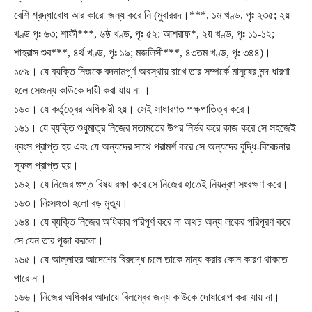
বেশি শ্রদ্ধাবোধ আর কারো জন্য করে নি (মুবাররদ।***, ১ম খণ্ড, পৃঃ ২৩৫; ২য়
খণ্ড পৃঃ ৬৩; শাফী***, ৬ষ্ঠ খণ্ড, পৃঃ ৫২: আশরাফ*, ২য় খণ্ড, পৃঃ ১১-১২;
শাহরাস শুব***, ৪র্থ খণ্ড, পৃঃ ১৯; মজলিসী***, ৪৩তম খণ্ড, পৃঃ ৩৪৪)।
১৫৯। যে ব্যক্তি নিজকে বদনামপূর্ণ অবস্থায় রাখে তার সম্পর্কে মানুষের মন্দ ধারণা
হলে সেজন্য কাউকে দায়ী করা যায় না ।
১৬০। যে কর্তৃত্বের অধিকারী হয়। সেই সাধারণত পক্ষপাতিত্ব করে।
১৬১। যে ব্যক্তি শুধুমাত্র নিজের মতামতের উপর নির্ভর করে কাজ করে সে সহজেই
ধ্বংস প্রাপ্ত হয় এবং যে অন্যদের সাথে পরামর্শ করে সে অন্যদের বুদ্ধি-বিবেচনার
সুফল প্রাপ্ত হয়।
১৬২। যে নিজের গুপ্ত বিষয় রক্ষা করে সে নিজের হাতেই নিয়ন্ত্রণ সংরক্ষণ করে।
১৬৩। নিঃসঙ্গতা হলো বড় মৃত্যু।
১৬৪। যে ব্যক্তি নিজের অধিকার পরিপূর্ণ করে না অথচ অন্য লকের পরিপূরণ করে
সে যেন তার পূজা করলো।
১৬৫। যে আল্লাহর আদেশের বিরুদ্ধে চলে তাকে মান্য করার কোন কারণ থাকতে
পারে না।
১৬৬। নিজের অধিকার আদায়ে বিলম্বের জন্য কাউকে দোষারোপ করা যায় না।