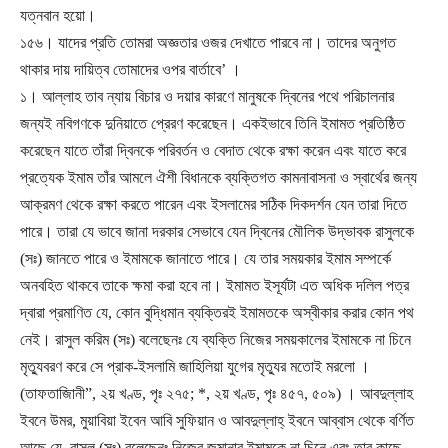
যত্নবান হয়ো।
১৫৬। যাদের প্রতি তোমরা অজ্ঞতার ওজর দেখাতে পারবে না। তাদের অনুগত
থাকার দায় দায়িত্ব তোমাদের ওপর বার্তাবে’ ।
১। আল্লাহ তাব ন্যায় বিচার ও দয়ার কারণে মানুষকে দ্বিনের পথে পরিচালনার
জন্যই নবিগণকে দুনিয়াতে প্রেরণ করেছেন। একইভাবে তিনি ইমামত প্রতিষ্ঠিত
করেছেন যাতে তাঁরা দ্বিনকে পরিবর্তন ও বেদাত থেকে রক্ষা করেন এবং যাতে করে
প্রত্যেক ইমাম তাঁর আমলে ঐশী বিধানকে ব্যক্তিগত কামনাবাসনা ও স্বার্থের জন্য
আক্রমণ থেকে রক্ষা করতে পারেন এবং ইসলামের সঠিক দিকদর্শন যেন তারা দিতে
পারে। তারা যে ভাবে জানা দরকার সেভাবে যেন দ্বিনের মৌলিক উদ্ভাবক রাসুলকে
(সঃ) জানতে পারে ও ইমামকে জানাতে পারে। যে তার সময়কার ইমাম সম্পর্কে
অনবহিত থাকবে তাকে ক্ষমা করা হবে না। ইমামত ইসূৰ্যটা এত অধিক দলিল পত্র
দ্বারা প্রমাণিত যে, কোন বুদ্ধিমান ব্যক্তিরই ইমামতকে অস্বীকার করার কোন পথ
নেই। রাসুল করিম (সঃ) বলেছেনঃ যে ব্যক্তি নিজের সময়কালের ইমামকে না চিনে
মৃত্যুবরণ করে সে প্রাক-ইসলামি জাহিলিয়া যুগের মৃত্যুর মতোই মরলো ।
(তাফতাজিানী”, ২য় খণ্ড, পৃঃ ২৭৫; *, ২য় খণ্ড, পৃঃ ৪৫৭, ৫০৯) । আবদুল্লাহ
ইবনে উমর, মুয়াবিয়া ইবেন আবি সুফিয়ান ও আবদুল্লাহ্ ইবনে আব্বাস থেকে বর্ণিত
আছে যে, রাসুল (সঃ) বলেছেনঃ নিজের জমানার ইমামকে না চিনে এবং তার কাছে