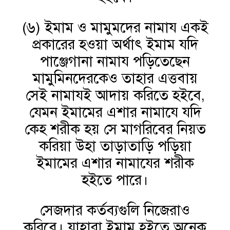
(৬) ইমাম ও মামুমদের নামায একই
প্রকারের হওয়া অর্থাৎ ইমাম যদি
পাঞ্জেগানা নামায পড়িতেছেন
মামুমিনদেরকেও তাহার এত্তবায়
সেই নামাযই আদায় করিতে হইবে,
যেমন ইমামের এশার নামাযে যদি
কেহ শরীক হয় সে মাগরিবের নিয়ত
করিয়া উহা তাড়াতাড়ি পড়িয়া
ইমামের এশার নামাযের শরীক
হইতে পারে।
সেজদার কর্তব্যগুলি নিজেরাও
করিবে। যাহারা ইমাম হইতে অনেক