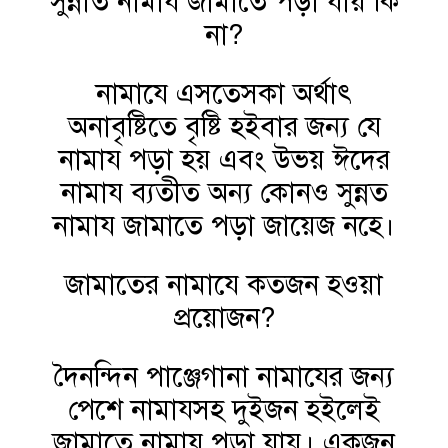
সুন্নাত নামায জামাতে পড়া যায় কি
না?
নামাযে এসতেসকা অর্থাৎ
অনাবৃষ্টিতে বৃষ্টি হইবার জন্য যে
নামায পড়া হয় এবং উভয় ঈদের
নামায ব্যতীত অন্য কোনও সুন্নত
নামায জামাতে পড়া জায়েজ নহে।
জামাতের নামাযে কতজন হওয়া
প্রয়োজন?
দৈনন্দিন পাঞ্জেগানা নামাযের জন্য
পেশে নামাযসহ দুইজন হইলেই
জামাতে নামায পড়া যায়। একজন