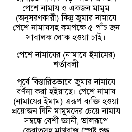
পেশে নামায ও একজন মামুম
(অনুসরণকারী) কিন্তু জুমার নামাযে
পেশে নামাযসহ কমপক্ষে ৫ পাঁচ জন
সাবালক লোক হওয়া চাই।
পেশে নামাযের (নামাযে ইমামের)
শর্তাবলী
পূর্বে বিস্তারিতভাবে জুমার নামাযে
বর্ণনা করা হইয়াছে। পেশে নামায
(নামাযের ইমাম) এরূপ ব্যক্তি হওয়া
প্রয়োজন যিনি মামুমদের চেয়ে নামায
সম্বন্ধে বেশী জ্ঞানী, ভালরূপে
কেরাতসহ মাখরাজ (স্পষ্ট শুদ্ধ