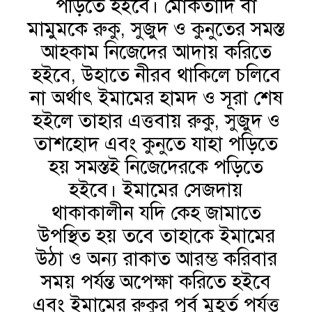
পড়িতে হইবে। মোকতাদি বা
মামুমকে রুকু, সুজুদ ও কুনুতের সমস্ত
আহকাম নিজেদের আদায় করিতে
হইবে, উহাতে নীরব থাকিলে চলিবে
না অর্থাৎ ইমামের হামদ ও সূরা শেষ
হইলে তাহার এত্তবায় রুকু, সুজুদ ও
তাশহোদ এবং কুনুতে যাহা পড়িতে
হয় সমস্তই নিজেদেরকে পড়িতে
হইবে। ইমামের সেজদায়
থাকাকালীন যদি কেহ জামাতে
উপস্থিত হয় তবে তাহাকে ইমামের
উঠা ও অন্য রাকাত আরম্ভ করিবার
সময় পর্যন্ত অপেক্ষা করিতে হইবে
এবং ইমামের রুকুর পূর্ব মুহূর্ত পর্যত্ত