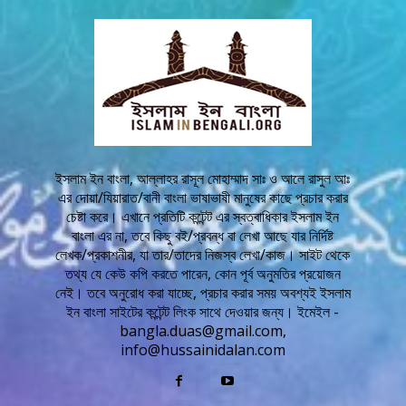
ইসলাম ইন বাংলা, আল্লাহর রাসূল মোহাম্মাদ সাঃ ও আলে রাসুল আঃ
এর দোয়া/যিয়ারাত/বানী বাংলা ভাষাভাষী মানুষের কাছে প্রচার করার
চেষ্টা করে। এখানে প্রতিটি কন্টেন্ট এর স্বত্বাধিকার ইসলাম ইন
বাংলা এর না, তবে কিছু বই/প্রবন্ধ বা লেখা আছে যার নির্দিষ্ট
লেখক/প্রকাশনীর, যা তার/তাদের নিজস্ব লেখা/কাজ। সাইট থেকে
তথ্য যে কেউ কপি করতে পারেন, কোন পূর্ব অনুমতির প্রয়োজন
নেই। তবে অনুরোধ করা যাচ্ছে, প্রচার করার সময় অবশ্যই ইসলাম
ইন বাংলা সাইটের কন্টেন্ট লিংক সাথে দেওয়ার জন্য। ইমেইল -
bangla.duas@gmail.com,
info@hussainidalan.com