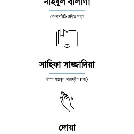
নাহযুল বালাগা
খোৎবা/চিঠি/উক্তি সমূহ
সাহিফা সাজ্জাদিয়া
ইমাম যায়নুল আবেদ্বীন (আঃ)
দোয়া