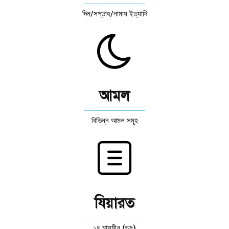
দিন/সপ্তাহ/নামায ইত্যাদি
আমল
বিভিন্ন আমল সমূহ
যিয়ারত
১৪ মাসুমীন (আঃ)