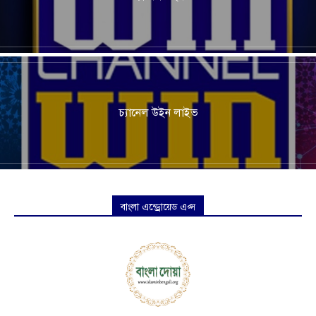
চ্যানেল উইন লাইভ
বাংলা এন্ড্রোয়েড এপ্স