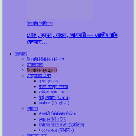
ইসলামী আর্টিকেল
শোক , ক্রন্দন , মাতম , আযাদারী — ওয়াজীব নাকি
বেদআত…
অন্যান্য
ইসলামী বিধিবিধান ভিডিও
ডাউনলোড
ইসলামিক ক্যালেন্ডার
এন্ড্রোয়েড এপস
বাংলা দোয়াস
বাংলা নাহযুল বালাগা
সাহিফা সাজ্জাদিয়া
উর্দু দোয়াস (Urdu)
যিয়ারাত (English)
চ্যানেল
ইসলামী বিধিবিধান ভিডিও
চ্যালেন উইন টিভি
চ্যানেল উইন বাংলা (ইউটিউব)
সত্যের পথে (ইউটিউব)
অন্যান্য ভাষা