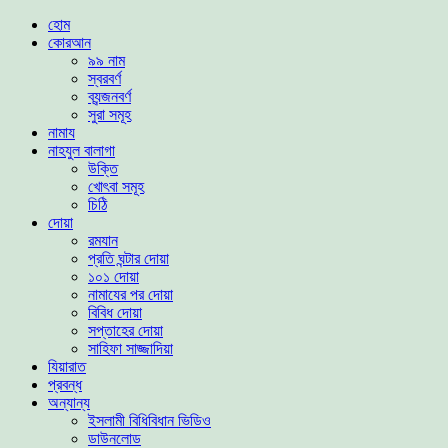
হোম
কোরআন
৯৯ নাম
স্বরবর্ণ
ব্যন্জনবর্ণ
সুরা সমূহ
নামায
নাহযুল বালাগা
উক্তি
খোৎবা সমূহ
চিঠি
দোয়া
রমযান
প্রতি ঘন্টার দোয়া
১০১ দোয়া
নামাযের পর দোয়া
বিবিধ দোয়া
সপ্তাহের দোয়া
সাহিফা সাজ্জাদিয়া
যিয়ারাত
প্রবন্ধ
অন্যান্য
ইসলামী বিধিবিধান ভিডিও
ডাউনলোড