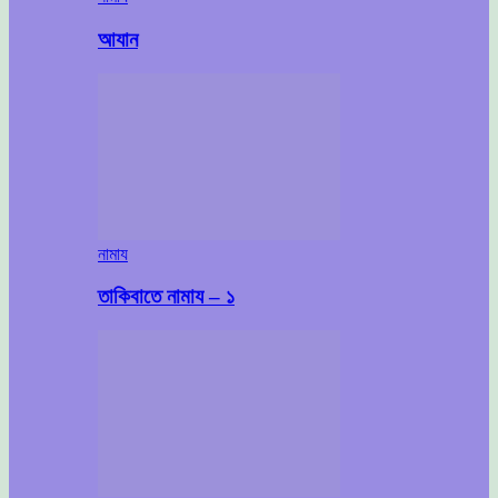
আযান
নামায
তাকিবাতে নামায – ১