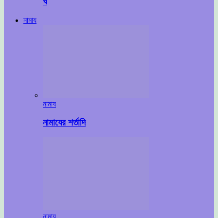
ঘ
নামায
নামায
নামাযের শর্তাদি
নামায