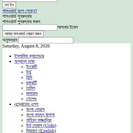
পাসওয়ার্ড ভুলে গেছেন?
পাসওয়ার্ড পুনরুদ্ধার
পাসওয়ার্ড পুনরুদ্ধার করুন
আপনার ইমেল
অনুসন্ধান
Saturday, August 8, 2026
ইসলামিক ক্যালেন্ডার
অন্যান্য ভাষা
ইংরেজী
উর্দু
হিন্দি
গুজরাটি
তামিল
মালায়াম
তেলেগু
এন্ড্রোয়েড এপস
বাংলা দোয়াস
বাংলা নাহযুল বালাগা
সাহিফা সাজ্জাদিয়া
উর্দু দোয়াস (Urdu)
যিয়ারাত (English)