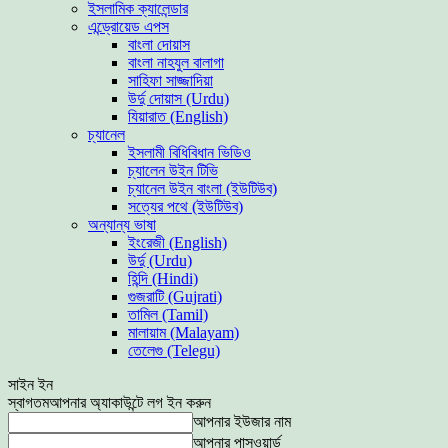
ইসলামিক ক্যালেন্ডার
এন্ড্রোয়েড এপস
বাংলা দোয়াস
বাংলা নাহযুল বালাগা
সাহিফা সাজ্জাদিয়া
উর্দু দোয়াস (Urdu)
যিয়ারাত (English)
চ্যানেল
ইসলামী বিধিবিধান ভিডিও
চ্যালেন উইন টিভি
চ্যানেল উইন বাংলা (ইউটিউব)
সত্যের পথে (ইউটিউব)
অন্যান্য ভাষা
ইংরেজী (English)
উর্দু (Urdu)
হিন্দি (Hindi)
গুজরাটি (Gujrati)
তামিল (Tamil)
মালায়াম (Malayam)
তেলেগু (Telegu)
সাইন ইন
স্বাগতম
আপনার অ্যাকাউন্টে লগ ইন করুন
আপনার ইউজার নাম
আপনার পাসওয়ার্ড