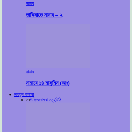
নামায
তাকিবাতে নামায – ২
নামায
নামাযে ১৪ মাসুমিন (আঃ)
নাহযুল বালাগা
সব
উক্তি
খোৎবা সমূহ
চিঠি