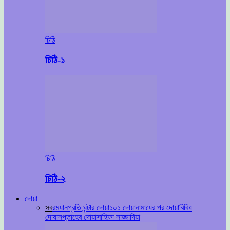
চিঠি
চিঠি-১
চিঠি
চিঠি-২
দোয়া
সব
রমযান
প্রতি ঘন্টার দোয়া
১০১ দোয়া
নামাযের পর দোয়া
বিবিধ
দোয়া
সপ্তাহের দোয়া
সাহিফা সাজ্জাদিয়া