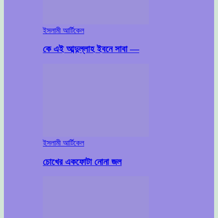
ইসলামী আর্টিকেল
কে এই আব্দুল্লাহ ইবনে সাবা —
ইসলামী আর্টিকেল
চোখের একফোটা নোনা জল