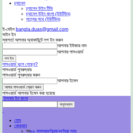
চ্যানেল
চ্যালেন উইন টিভি
চ্যানেল উইন বাংলা (ইউটিউব)
সত্যের পথে (ইউটিউব)
ই-মেইল
bangla.duas@gmail.com
সাইন ইন
স্বাগত! আপনার অ্যাকাউন্টে লগ ইন করুন
আপনার ইউজার নাম
আপনার পাসওয়ার্ড
পাসওয়ার্ড ভুলে গেছেন?
পাসওয়ার্ড পুনরুদ্ধার
পাসওয়ার্ড পুনরুদ্ধার করুন
আপনার ইমেল
পাসওয়ার্ড আপনার ইমেল করা হয়েছে
ইসলাম ইন বাংলা
হোম
কোরআন
সব
৯৯ নাম
স্বরবর্ণ
ব্যন্জনবর্ণ
সুরা সমূহ