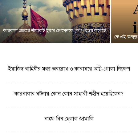
কারবালা প্রান্তরে শীয়ারাই ইমাম হোসেনকে (আঃ) হত্যা করেছে
—-
কে এই আব্দুল
ইয়াজিদ বাহিনীর মক্কা অবরোধ ও কাবাঘরে অগ্নি-গোলা নিক্ষেপ
কারবালার ঘটনায় কোন কোন সাহাবী শহীদ হয়েছিলেন?
নাফে বিন হেলাল জামালি