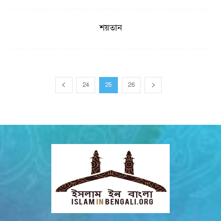
শয়তান
24
25
26