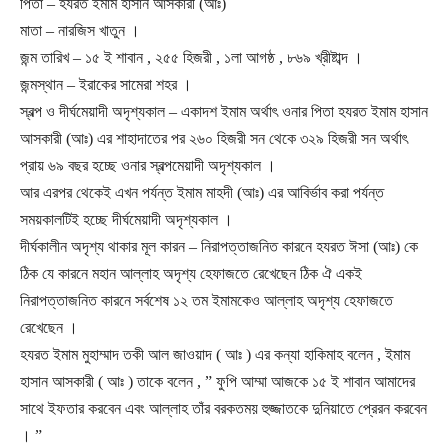
পিতা – হযরত ইমাম হাসান আসকারী (আঃ)
মাতা – নারজিস খাতুন ।
জন্ম তারিখ – ১৫ ই শাবান , ২৫৫ হিজরী , ১লা আগষ্ঠ , ৮৬৯ খ্রীষ্টাব্দ ।
জন্মস্থান – ইরাকের সামেরা শহর ।
স্বল্প ও দীর্ঘমেয়াদী অদৃশ্যকাল – একাদশ ইমাম অর্থাৎ ওনার পিতা হযরত ইমাম হাসান
আসকারী (আঃ) এর শাহাদাতের পর ২৬০ হিজরী সন থেকে ৩২৯ হিজরী সন অর্থাৎ
প্রায় ৬৯ বছর হচ্ছে ওনার স্বল্পমেয়াদী অদৃশ্যকাল ।
আর এরপর থেকেই এখন পর্যন্ত ইমাম মাহদী (আঃ) এর আবির্ভাব করা পর্যন্ত
সময়কালটিই হচ্ছে দীর্ঘমেয়াদী অদৃশ্যকাল ।
দীর্ঘকালীন অদৃশ্য থাকার মূল কারন – নিরাপত্তাজনিত কারনে হযরত ঈসা (আঃ) কে
ঠিক যে কারনে মহান আল্লাহ অদৃশ্য হেফাজতে রেখেছেন ঠিক ঐ একই
নিরাপত্তাজনিত কারনে সর্বশেষ ১২ তম ইমামকেও আল্লাহ অদৃশ্য হেফাজতে
রেখেছেন ।
হযরত ইমাম মুহাম্মাদ তকী আল জাওয়াদ ( আঃ ) এর কন্যা হাকিমাহ বলেন , ইমাম
হাসান আসকারী ( আঃ ) তাকে বলেন , ” ফুপি আম্মা আজকে ১৫ ই শাবান আমাদের
সাথে ইফতার করবেন এবং আল্লাহ তাঁর বরকতময় হুজ্জাতকে দুনিয়াতে প্রেরন করবেন
। ”