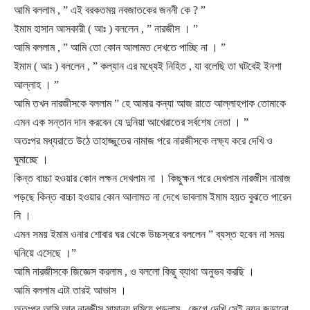
আমি বললাম , ” এই বরকতময় নবজাতকের জননী কে ? ”
ইমাম হাসান আসকারী ( আঃ ) বললেন , ” নারজীস । ”
আমি বললাম , ” আমি তো কোন আলামত দেখতে পাচ্ছি না । ”
ইমাম ( আঃ ) বললেন , ” কল্যান এর মধ্যেই নিহিত , যা বলেছি তা ঘটবেই ইনশা
আল্লাহ । ”
আমি তখন নারজীসকে বললাম ” হে আমার কন্যা আজ রাতে আল্লাহপাক তোমাকে
এমন এক সন্তান দান করবেন যে দুনিয়া আখেরাতের সর্বশেষ নেতা । ”
অতঃপর মধ্যরাতে উঠে তাহাজ্জুতের নামাজ পরে নারজীসকে লক্ষ্য করে দেখি ও
ঘুমাচ্ছে ।
কিন্ত বাচ্চা হওয়ার কোন লক্ষন দেখলাম না । কিছুক্ষন পরে দেখলাম নারজীস নামাজ
পড়ছে কিন্ত বাচ্চা হওয়ার কোন আলামত না দেখে ভাবলাম ইমাম হয়ত বুঝতে পারেন
নি ।
এমন সময় ইমাম ওনার শোবার ঘর থেকে উচ্চস্বরে বললেন ” ব্যস্ত হবেন না সময়
ঘনিয়ে এসেছে ।”
আমি নারজীসকে জিজ্ঞেস করলাম , ও বললো কিছু ব্যাথা অনুভব করছি ।
আমি বললাম এটা তারই আভাস ।
অতঃপর আমি আর নারজীস সামান্য ঘুমিয়ে পড়লাম , জেগে দেখি সেই নয়ন জুড়ানো