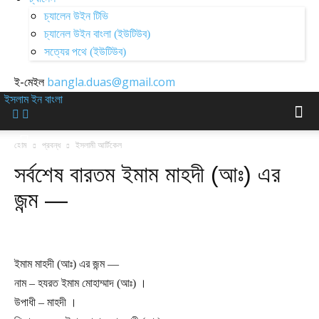
চ্যালেন উইন টিভি
চ্যানেল উইন বাংলা (ইউটিউব)
সত্যের পথে (ইউটিউব)
ই-মেইল
bangla.duas@gmail.com
ইসলাম ইন বাংলা
হোম
প্রবন্ধ
ইসলামী আর্টিকেল
সর্বশেষ বারতম ইমাম মাহদী (আঃ) এর
জন্ম —
ইমাম মাহদী (আঃ) এর জন্ম —
নাম – হযরত ইমাম মোহাম্মাদ (আঃ) ।
উপাধী – মাহদী ।