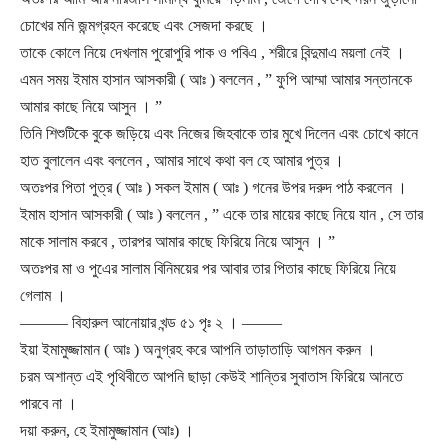
চোখের মনি জন্মগ্রহন করেছে এবং সেজদা করছে ।
তাকে কোলে নিয়ে দেখলাম পুরোপুরি পাক ও পবিএ , শরীরে বিন্দুমাএ ময়লা নেই ।
এমন সময় ইমাম হাসান আসকারী ( আঃ ) বললেন , ” ফুপি আম্মা আমার সন্তানকে
আমার কাছে নিয়ে আসুন । ”
তিনি শিশুটিকে বুকে জড়িয়ে এবং নিজের জিহবাকে তার মুখে দিলেন এবং চোখে কানে
হাত বুলালেন এবং বললেন , আমার সাথে কথা বল হে আমার পুত্র ।
অতঃপর পিতা পুত্র ( আঃ ) সকল ইমাম ( আঃ ) গনের উপর দরুদ পাঠ করলেন ।
ইমাম হাসান আসকারী ( আঃ ) বললেন , ” একে তার মায়ের কাছে নিয়ে যান , সে তার
মাকে সালাম করবে , তারপর আমার কাছে ফিরিয়ে নিয়ে আসুন । ”
অতঃপর মা ও পুএের সালাম বিনিময়ের পর আবার তার পিতার কাছে ফিরিয়ে নিয়ে
গেলাম ।
——— বিহারুল আনোয়ার খন্ড ৫১ পৃঃ ২ । ——–
ইয়া ইমামুজ্জামান ( আঃ ) অনুগ্রহ করে আপনি তাড়াতাড়ি আগমন করুন ।
চরম অশান্ত এই পৃথিবীতে আপনি ছাড়া কেউই শান্তির সুবাতাস ফিরিয়ে আনতে
পারবে না ।
দয়া করুন, হে ইমামুজ্জামান (আঃ) ।