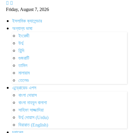
Friday, August 7, 2026
ইসলামিক ক্যালেন্ডার
অন্যান্য ভাষা
ইংরেজী
উর্দু
হিন্দি
গুজরাটি
তামিল
মালায়াম
তেলেগু
এন্ড্রোয়েড এপস
বাংলা দোয়াস
বাংলা নাহযুল বালাগা
সাহিফা সাজ্জাদিয়া
উর্দু দোয়াস (Urdu)
যিয়ারাত (English)
চ্যানেল