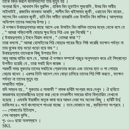
তাকে বিদ্ব করলে ঘটনাস্থলেই তার মৃত্যু হয় ।
অন্যরা ছিল , আখনাস বিন মুরসিদ , হাকিম বিন তুফাইল সুমবোসি , উমর বিন সাবীহ
সাইদাউই , রাজাবিন মানকায আবাদি , সালীম বিন খাইসামাহ জুফী , ওয়াহেয বিন নায়েম ,
সালেহ বিন ওয়াহাব জুফী , হানি বিন সাবীত হাযরামি এবং উসাইদ বিন মালিক ( আল্লাহর
অভিশাপ তাদের সকলের উপর ) ।
ঐ দশজন উবায়দুল্লাহর কাছে আসে এবং উসাইদ বিন মালিক তাদের মধ্যে থেকে বলে যে
, ” আমরা শক্তিশালী ঘোড়ার ক্ষুর দিয়ে পিঠ এবং বুক পিষেছি “।
( উবায়দুল্লাহ ) ইবনে যিয়াদ বললো , ” তোমরা কারা “?
তারা বললো ,” আমরা হোসাইনের পিঠ ঘোড়ার পায়ের নীচে পিষ্ঠ করেছি যতক্ষন পর্যন্ত না
তার বুকের হাড় গুড়ো গুড়ো হয়ে যায় “।
উবায়দুল্লাহ তাদেরকে কিছু উপহার দিল ।
আবু আমর যাহিদ বলে যে , আমরা ঐ দশজন সম্পর্কে প্রচুর অনুসন্ধান করে এই সিদ্বান্তে
উপনীত হয়েছি যে , তারা সবাই ছিল জারজ ।
পরবর্তী সময় মুকতার তাদের সবাইকে গ্রেফতার করেন এবং তাদের হাত ও পা লোহার
বেড়ায় বাধেন । এরপর তিনি আদেশ দেন ঘোড়া চালিয়ে তাদের পিঠ পিষ্ট করতে , যতক্ষন
পর্যন্ত না তাদের মৃত্যু হয়
সম্মাানীত পাঠক ,
যদি সম্ভব হয় , ” মুকতার এ সাকাফী ” নামক ছবিটা সংগ্রহ করে দেখুন । ঐ ছবিতে
কারবালার হত্যাকারীদের হত্যা করা থেকে তৎকালীন সময়ের ঘটনা বিস্তারিত দেখানো
হয়েছে । এমনকি ঈয়াজীদ কতৃক কাবা ঘরে আগুন দেয়া সহ অনেক কিছু । ছবিটি উর্দু
ডাবিংসহ ৪০ পর্বে বাংলাদেশে পাওয়া যাচ্ছে । তবে দোকানে নয় , ব্যক্তিগত সংগ্রহে ।
— শোকার্তের ইতিহাস ,
শেখ আব্বাস কুম্মি ,
পৃ- ৩০০ ছায়া অবলম্বনে ।
SKL