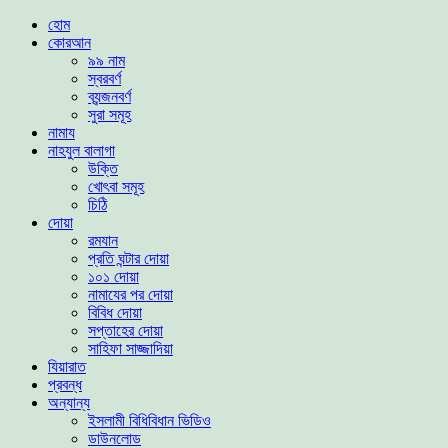
হোম
কোরআন
৯৯ নাম
স্বরবর্ণ
ব্যন্জনবর্ণ
সুরা সমূহ
নামায
নাহযুল বালাগা
উক্তি
খোৎবা সমূহ
চিঠি
দোয়া
রমযান
প্রতি ঘন্টার দোয়া
১০১ দোয়া
নামাযের পর দোয়া
বিবিধ দোয়া
সপ্তাহের দোয়া
সাহিফা সাজ্জাদিয়া
যিয়ারাত
প্রবন্ধ
অন্যান্য
ইসলামী বিধিবিধান ভিডিও
ডাউনলোড