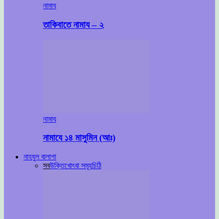
নামায
তাকিবাতে নামায – ২
নামায
নামাযে ১৪ মাসুমিন (আঃ)
নাহযুল বালাগা
সব
উক্তি
খোৎবা সমূহ
চিঠি