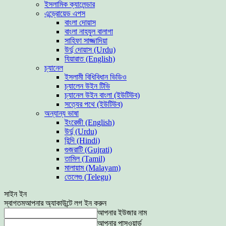
ইসলামিক ক্যালেন্ডার
এন্ড্রোয়েড এপস
বাংলা দোয়াস
বাংলা নাহযুল বালাগা
সাহিফা সাজ্জাদিয়া
উর্দু দোয়াস (Urdu)
যিয়ারাত (English)
চ্যানেল
ইসলামী বিধিবিধান ভিডিও
চ্যালেন উইন টিভি
চ্যানেল উইন বাংলা (ইউটিউব)
সত্যের পথে (ইউটিউব)
অন্যান্য ভাষা
ইংরেজী (English)
উর্দু (Urdu)
হিন্দি (Hindi)
গুজরাটি (Gujrati)
তামিল (Tamil)
মালায়াম (Malayam)
তেলেগু (Telegu)
সাইন ইন
স্বাগতম
আপনার অ্যাকাউন্টে লগ ইন করুন
আপনার ইউজার নাম
আপনার পাসওয়ার্ড