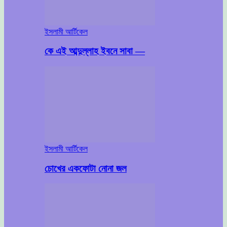
ইসলামী আর্টিকেল
কে এই আব্দুল্লাহ ইবনে সাবা —
ইসলামী আর্টিকেল
চোখের একফোটা নোনা জল