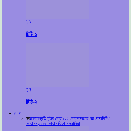
চিঠি
চিঠি-১
চিঠি
চিঠি-২
দোয়া
সব
রমযান
প্রতি ঘন্টার দোয়া
১০১ দোয়া
নামাযের পর দোয়া
বিবিধ
দোয়া
সপ্তাহের দোয়া
সাহিফা সাজ্জাদিয়া