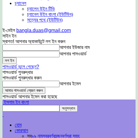
চ্যানেল
চ্যালেন উইন টিভি
চ্যানেল উইন বাংলা (ইউটিউব)
সত্যের পথে (ইউটিউব)
ই-মেইল
bangla.duas@gmail.com
সাইন ইন
স্বাগত! আপনার অ্যাকাউন্টে লগ ইন করুন
আপনার ইউজার নাম
আপনার পাসওয়ার্ড
পাসওয়ার্ড ভুলে গেছেন?
পাসওয়ার্ড পুনরুদ্ধার
পাসওয়ার্ড পুনরুদ্ধার করুন
আপনার ইমেল
পাসওয়ার্ড আপনার ইমেল করা হয়েছে
ইসলাম ইন বাংলা
হোম
কোরআন
সব
৯৯ নাম
স্বরবর্ণ
ব্যন্জনবর্ণ
সুরা সমূহ