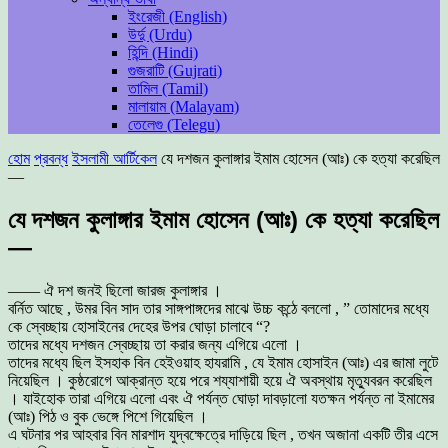
ইংরেজী (English)
উর্দু (Urdu)
হিন্দি (Hindi)
গুজরাটি (Gujrati)
তামিল (Tamil)
মালায়াম (Malayam)
তেলেগু (Telegu)
হোম
প্রবন্ধ
ইসলামী আর্টিকেল
যে দশজন কুলাঙ্গার ইমাম হোসেন (আঃ) কে হত্যা করেছিল
—
যে দশজন কুলাঙ্গার ইমাম হোসেন (আঃ) কে হত্যা করেছিল
—
—— ঐ দশ জনই ছিলো জারজ কুলাঙ্গার ।
বর্নিত আছে , উমর বিন সাদ তার সাঙ্গপাঙ্গদের মাঝে উচ্চ কন্ঠে বললো , ” তোমাদের মধ্যে
কে স্বেচ্ছায় হোসাইনের দেহের উপর ঘোড়া চালাবে “?
তাদের মধ্যে দশজন স্বেচ্ছায় তা করার জন্য এগিয়ে এলো ।
তাদের মধ্যে ছিল ইসহাক বিন হেইওয়াহ হাযরামি , যে ইমাম হোসাইন (আঃ) এর জামা লুটে
নিয়েছিল । কুষ্ঠরোগে আক্রান্ত হয়ে পরে শয্যাশায়ী হয়ে ঐ অবস্থায় মৃত্যুবরন করেছিল
। যাইহোক তারা এগিয়ে এলো এবং ঐ পর্যন্ত ঘোড়া দাবড়ালো যতক্ষন পর্যন্ত না ইমামের
(আঃ) পিঠ ও বুক ভেঙ্গে পিশে গিয়েছিল ।
এ ঘটনার পর আহবার বিন মারশাদ যুদ্বক্ষেত্রে দাড়িয়ে ছিল , তখন অজানা একটি তীর এসে