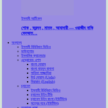
ইসলামী আর্টিকেল
শোক , ক্রন্দন , মাতম , আযাদারী — ওয়াজীব নাকি
বেদআত…
অন্যান্য
ইসলামী বিধিবিধান ভিডিও
ডাউনলোড
ইসলামিক ক্যালেন্ডার
এন্ড্রোয়েড এপস
বাংলা দোয়াস
বাংলা নাহযুল বালাগা
সাহিফা সাজ্জাদিয়া
উর্দু দোয়াস (Urdu)
যিয়ারাত (English)
চ্যানেল
ইসলামী বিধিবিধান ভিডিও
চ্যালেন উইন টিভি
চ্যানেল উইন বাংলা (ইউটিউব)
সত্যের পথে (ইউটিউব)
অন্যান্য ভাষা