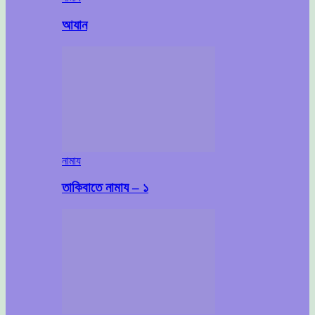
আযান
নামায
তাকিবাতে নামায – ১