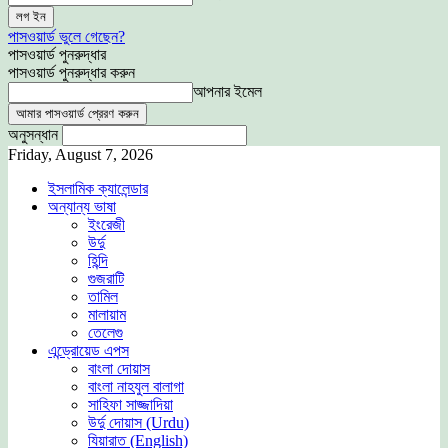
পাসওয়ার্ড ভুলে গেছেন?
পাসওয়ার্ড পুনরুদ্ধার
পাসওয়ার্ড পুনরুদ্ধার করুন
আপনার ইমেল
অনুসন্ধান
Friday, August 7, 2026
ইসলামিক ক্যালেন্ডার
অন্যান্য ভাষা
ইংরেজী
উর্দু
হিন্দি
গুজরাটি
তামিল
মালায়াম
তেলেগু
এন্ড্রোয়েড এপস
বাংলা দোয়াস
বাংলা নাহযুল বালাগা
সাহিফা সাজ্জাদিয়া
উর্দু দোয়াস (Urdu)
যিয়ারাত (English)