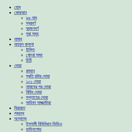
হোম
কোরআন
৯৯ নাম
স্বরবর্ণ
ব্যন্জনবর্ণ
সুরা সমূহ
নামায
নাহযুল বালাগা
উক্তি
খোৎবা সমূহ
চিঠি
দোয়া
রমযান
প্রতি ঘন্টার দোয়া
১০১ দোয়া
নামাযের পর দোয়া
বিবিধ দোয়া
সপ্তাহের দোয়া
সাহিফা সাজ্জাদিয়া
যিয়ারাত
প্রবন্ধ
অন্যান্য
ইসলামী বিধিবিধান ভিডিও
ডাউনলোড