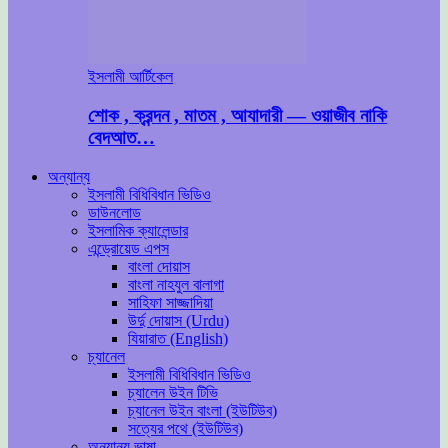
ইসলামী আর্টিকেল
শোক , ক্রন্দন , মাতম , আযাদারী — ওয়াজীব নাকি
বেদআত…
অন্যান্য
ইসলামী বিধিবিধান ভিডিও
ডাউনলোড
ইসলামিক ক্যালেন্ডার
এন্ড্রোয়েড এপস
বাংলা দোয়াস
বাংলা নাহযুল বালাগা
সাহিফা সাজ্জাদিয়া
উর্দু দোয়াস (Urdu)
যিয়ারাত (English)
চ্যানেল
ইসলামী বিধিবিধান ভিডিও
চ্যালেন উইন টিভি
চ্যানেল উইন বাংলা (ইউটিউব)
সত্যের পথে (ইউটিউব)
অন্যান্য ভাষা