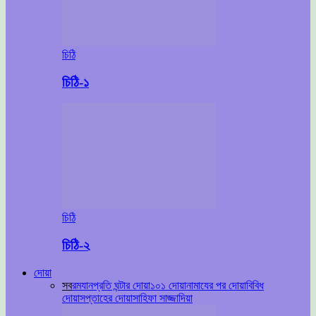
চিঠি
চিঠি-১
চিঠি
চিঠি-২
দোয়া
সব
রমযান
প্রতি ঘন্টার দোয়া
১০১ দোয়া
নামাযের পর দোয়া
বিবিধ
দোয়া
সপ্তাহের দোয়া
সাহিফা সাজ্জাদিয়া