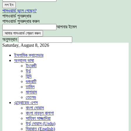
পাসওয়ার্ড ভুলে গেছেন?
পাসওয়ার্ড পুনরুদ্ধার
পাসওয়ার্ড পুনরুদ্ধার করুন
আপনার ইমেল
অনুসন্ধান
Saturday, August 8, 2026
ইসলামিক ক্যালেন্ডার
অন্যান্য ভাষা
ইংরেজী
উর্দু
হিন্দি
গুজরাটি
তামিল
মালায়াম
তেলেগু
এন্ড্রোয়েড এপস
বাংলা দোয়াস
বাংলা নাহযুল বালাগা
সাহিফা সাজ্জাদিয়া
উর্দু দোয়াস (Urdu)
যিয়ারাত (English)