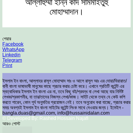
আল্লাহুম্মা ইন্নি কাঁদ সামমাইতুহু
মোহাম্মাদান।
শেয়ার
Facebook
WhatsApp
Linkedin
Telegram
Print
ইসলাম ইন বাংলা, আল্লাহর রাসূল মোহাম্মাদ সাঃ ও আলে রাসুল আঃ এর দোয়া/যিয়ারাত/
বানী বাংলা ভাষাভাষী মানুষের কাছে প্রচার করার চেষ্টা করে। এখানে প্রতিটি কন্টেন্ট এর
স্বত্বাধিকার ইসলাম ইন বাংলা এর না, তবে কিছু বই/প্রবন্ধ বা লেখা আছে যার নির্দিষ্ট
লেখক/প্রকাশনীর, যা তার/তাদের নিজস্ব লেখা/কাজ। সাইট থেকে তথ্য যে কেউ কপি
করতে পারেন, কোন পূর্ব অনুমতির প্রয়োজন নেই। তবে অনুরোধ করা যাচ্ছে, প্রচার করার
সময় অবশ্যই ইসলাম ইন বাংলা সাইটের কন্টেন্ট লিংক সাথে দেওয়ার জন্য। ইমেইল -
bangla.duas@gmail.com, info@hussainidalan.com
© Developed By: Rashed Hossain Najafi
আরও পোস্ট