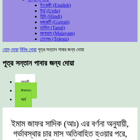
ইংরেজী (English)
উর্দু (Urdu)
হিন্দি (Hindi)
গুজরাটি (Gujrati)
তামিল (Tamil)
মালায়াম (Malayam)
তেলেগু (Telegu)
হোম
দোয়া
বিবিধ দোয়া
পূত্র সন্তান পাবার জন্য দোয়া
পূত্র সন্তান পাবার জন্য দোয়া
আরবী
উচ্চারন
অর্থ
ইমাম জাফর সাদিক (আঃ) এর বর্ণনা অনুযায়ী,
গর্ভাবস্থার চার মাস অতিবাহিত হওয়ার পরে,