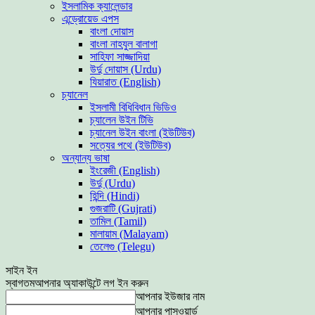
ইসলামিক ক্যালেন্ডার
এন্ড্রোয়েড এপস
বাংলা দোয়াস
বাংলা নাহযুল বালাগা
সাহিফা সাজ্জাদিয়া
উর্দু দোয়াস (Urdu)
যিয়ারাত (English)
চ্যানেল
ইসলামী বিধিবিধান ভিডিও
চ্যালেন উইন টিভি
চ্যানেল উইন বাংলা (ইউটিউব)
সত্যের পথে (ইউটিউব)
অন্যান্য ভাষা
ইংরেজী (English)
উর্দু (Urdu)
হিন্দি (Hindi)
গুজরাটি (Gujrati)
তামিল (Tamil)
মালায়াম (Malayam)
তেলেগু (Telegu)
সাইন ইন
স্বাগতম
আপনার অ্যাকাউন্টে লগ ইন করুন
আপনার ইউজার নাম
আপনার পাসওয়ার্ড