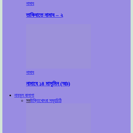
নামায
তাকিবাতে নামায – ২
নামায
নামাযে ১৪ মাসুমিন (আঃ)
নাহযুল বালাগা
সব
উক্তি
খোৎবা সমূহ
চিঠি