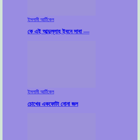
ইসলামী আর্টিকেল
কে এই আব্দুল্লাহ ইবনে সাবা —
ইসলামী আর্টিকেল
চোখের একফোটা নোনা জল