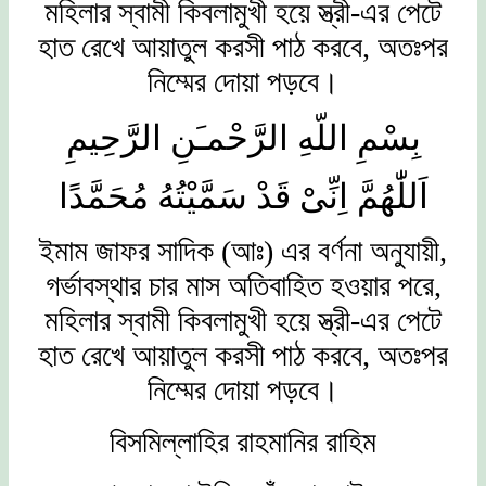
মহিলার স্বামী কিবলামুখী হয়ে স্ত্রী-এর পেটে
হাত রেখে আয়াতুল করসী পাঠ করবে, অতঃপর
নিম্মের দোয়া পড়বে।
بِسْمِ اللّهِ الرَّحْمـَنِ الرَّحِيمِ
اَللّٰهُمَّ اِنِّىْ قَدْ سَمَّيْتُهُ مُحَمَّدًا
ইমাম জাফর সাদিক (আঃ) এর বর্ণনা অনুযায়ী,
গর্ভাবস্থার চার মাস অতিবাহিত হওয়ার পরে,
মহিলার স্বামী কিবলামুখী হয়ে স্ত্রী-এর পেটে
হাত রেখে আয়াতুল করসী পাঠ করবে, অতঃপর
নিম্মের দোয়া পড়বে।
বিসমিল্লাহির রাহমানির রাহিম