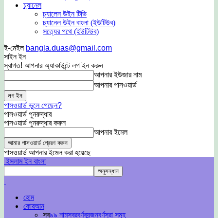
চ্যানেল
চ্যালেন উইন টিভি
চ্যানেল উইন বাংলা (ইউটিউব)
সত্যের পথে (ইউটিউব)
ই-মেইল
bangla.duas@gmail.com
সাইন ইন
স্বাগত! আপনার অ্যাকাউন্টে লগ ইন করুন
আপনার ইউজার নাম
আপনার পাসওয়ার্ড
পাসওয়ার্ড ভুলে গেছেন?
পাসওয়ার্ড পুনরুদ্ধার
পাসওয়ার্ড পুনরুদ্ধার করুন
আপনার ইমেল
পাসওয়ার্ড আপনার ইমেল করা হয়েছে
ইসলাম ইন বাংলা
হোম
কোরআন
সব
৯৯ নাম
স্বরবর্ণ
ব্যন্জনবর্ণ
সুরা সমূহ