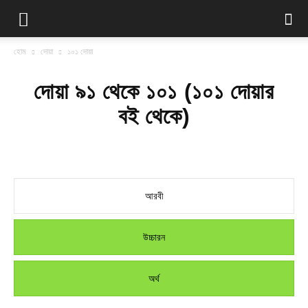
হোম
দোয়া
১০১ দোয়া
দোয়া ৯১ থেকে ১০১ (১০১ দোয়ার
বই থেকে)
আরবী
উচ্চারন
অর্থ