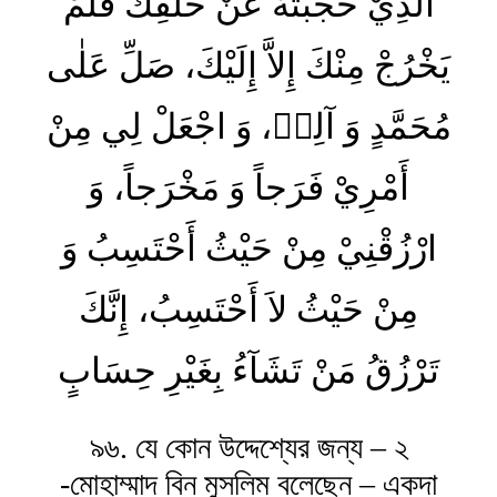
الَّذِيْ حَجَبْتَهٗ عَنْ خَلْقِكَ فَلَمْ
يَخْرُجْ مِنْكَ إِلاَّ إِلَيْكَ‏، صَلِّ عَلٰى
مُحَمَّدٍ وَ آلِهٖ، وَ اجْعَلْ لِي مِنْ
أَمْرِيْ فَرَجاً وَ مَخْرَجاً، وَ
ارْزُقْنِيْ مِنْ حَيْثُ أَحْتَسِبُ وَ
مِنْ حَيْثُ لاَ أَحْتَسِبُ، إِنَّكَ
تَرْزُقُ مَنْ تَشَآءُ بِغَيْرِ حِسَابٍ
৯৬. যে কোন উদ্দেশ্যের জন্য – ২
-মোহাম্মাদ বিন মুসলিম বলেছেন – একদা