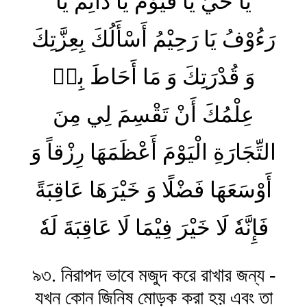
يَا حَيُّ يَا قَيُّوْمُ يَا دَآئِمُ يَا
رَءُوْفُ يَا رَحِيْمُ أَسْأَلُكَ بِعِزَّتِكَ
وَ قُدْرَتِكَ وَ مَا أَحَاطَ بِهٖ
عِلْمُكَ أَنْ تَقْسِمَ لِي مِنَ
التِّجَارَةِ الْيَوْمَ أَعْظَمَهَا رِزْقاً وَ
أَوْسَعَهَا فَضْلًا وَ خَيْرَهَا عَاقِبَةً
فَإِنَّهٗ لَا خَيْرَ فِيْمَا لَا عَاقِبَةَ لَهٗ
৯৩. নিরাপদ ভাবে মজুদ করে রাখার জন্য -
যখন কোন জিনিষ মোড়ক করা হয় এবং তা