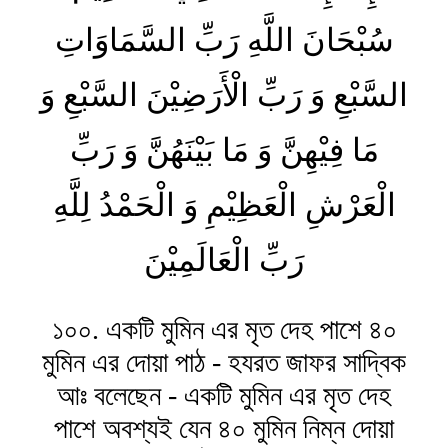
سُبْحَانَ اللَّهِ رَبِّ السَّمَاوَاتِ
السَّبْعِ وَ رَبِّ الْأَرَضِيْنَ السَّبْعِ وَ
مَا فِيْهِنَّ وَ مَا بَيْنَهُنَّ وَ رَبِّ
الْعَرْشِ الْعَظِيْمِ وَ الْحَمْدُ لِلَّهِ
رَبِّ الْعَالَمِيْنَ
১০০. একটি মুমিন এর মৃত দেহ পাশে ৪০
মুমিন এর দোয়া পাঠ - হযরত জাফর সাদ্বিক
আঃ বলেছেন - একটি মুমিন এর মৃত দেহ
পাশে অবশ্যই যেন ৪০ মুমিন নিম্ন দোয়া