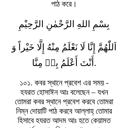
পাঠ করে।
بِسْمِ اللهِ الرَّحْمٰنِ الرَّحِیْمِ
اَللّٰهُمَّ إِنَّا لَا نَعْلَمُ مِنْهُ إِلَّا خَيْراً وَ
أَنْتَ أَعْلَمُ بِهٖ مِنَّا.
১০১. কবর স্থানে প্রবেশ এর সময় -
হযরত হোসাঈন আঃ বলেছেন – যখন
তোমরা কবর স্থানে প্রবেশ করবে তোমরা
নিম্ন দোয়াটি পাঠ করবে আল্লাহ্ তোমার
হিসাবে হযরত আদম আঃ হতে কেয়ামত