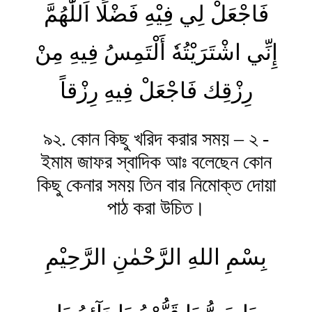
فَاجْعَلْ لِي فِيْهِ فَضْلًا اَللّٰهُمَّ
إِنِّي اشْتَرَيْتُهٗ أَلْتَمِسُ فِيهِ مِنْ
رِزْقِك‏ فَاجْعَلْ فِيهِ رِزْقاً
৯২. কোন কিছু খরিদ করার সময় – ২ -
ইমাম জাফর স্বাদিক আঃ বলেছেন কোন
কিছু কেনার সময় তিন বার নিমোক্ত দোয়া
পাঠ করা উচিত।
بِسْمِ اللهِ الرَّحْمٰنِ الرَّحِیْمِ