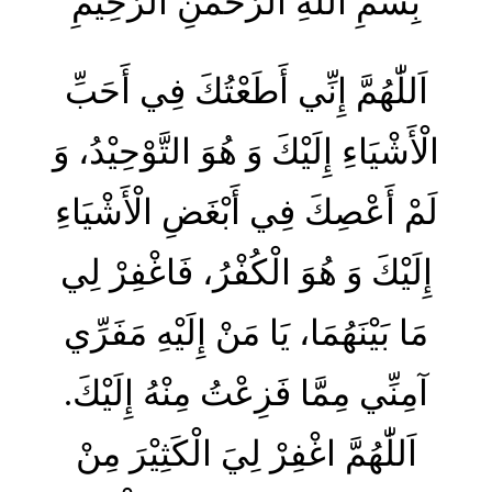
بِسْمِ اللهِ الرَّحْمٰنِ الرَّحِیْمِ
اَللّٰهُمَّ إِنِّي أَطَعْتُكَ فِي أَحَبِّ
الْأَشْيَاءِ إِلَيْكَ وَ هُوَ التَّوْحِيْدُ، وَ
لَمْ أَعْصِكَ فِي أَبْغَضِ الْأَشْيَاءِ
إِلَيْكَ وَ هُوَ الْكُفْرُ، فَاغْفِرْ لِي
مَا بَيْنَهُمَا، يَا مَنْ إِلَيْهِ مَفَرِّي
آمِنِّي مِمَّا فَزِعْتُ مِنْهُ إِلَيْكَ.
اَللّٰهُمَّ اغْفِرْ لِيَ الْكَثِيْرَ مِنْ