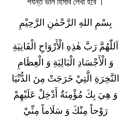
পর্যন্ত ভাল হিসাব লেখা হবে ।
بِسْمِ اللهِ الرَّحْمٰنِ الرَّحِیْمِ
اَللّٰهُمَّ رَبَّ هٰذِهِ الْأَرْوَاحِ الْفَانِيَةِ
وَ الْأَجْسَادِ الْبَالِيَةِ وَ الْعِظَامِ
النَّخِرَةِ الَّتِيْ خَرَجَتْ مِنَ الدُّنْيَا
وَ هِيَ بِكَ مُؤْمِنَةٌ أَدْخِلْ عَلَيْهِمْ
رَوْحاً مِنْكَ وَ سَلَاماً مِنِّيْ