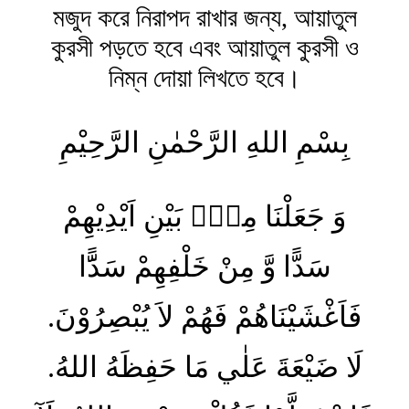
মজুদ করে নিরাপদ রাখার জন্য, আয়াতুল
কুরসী পড়তে হবে এবং আয়াতুল কুরসী ও
নিম্ন দোয়া লিখতে হবে।
بِسْمِ اللهِ الرَّحْمٰنِ الرَّحِیْمِ
وَ جَعَلْنَا مِنْۢ بَيْنِ اَيْدِيْهِمْ
سَدًّا وَّ مِنْ خَلْفِهِمْ سَدًَّا
فَاَغْشَيْنَاهُمْ فَهُمْ لاَ يُبْصِرُوْنَ.
لَا ضَيْعَةَ عَلٰي مَا حَفِظَهُ اللهُ.