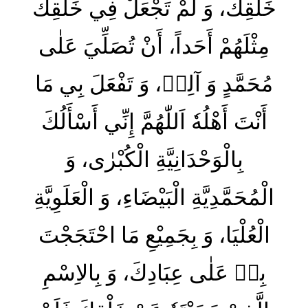
خَلْقِكَ، وَ لَمْ تَجْعَلْ فِي خَلْقِكَ
مِثْلَهُمْ أَحَداً، أَنْ تُصَلِّيَ عَلٰى
مُحَمَّدٍ وَ آلِهٖ، وَ تَفْعَلَ بِي مَا
أَنْتَ أَهْلُهٗ اَللّٰهُمَّ إِنِّي أَسْأَلُكَ
بِالْوَحْدَانِيَّةِ الْكُبْرٰى، وَ
الْمُحَمَّدِيَّةِ الْبَيْضَاءِ، وَ الْعَلَوِيَّةِ
الْعُلْيَا، وَ بِجَمِيْعِ مَا احْتَجَجْتَ
بِهٖ عَلٰى عِبَادِكَ، وَ بِالاِسْمِ