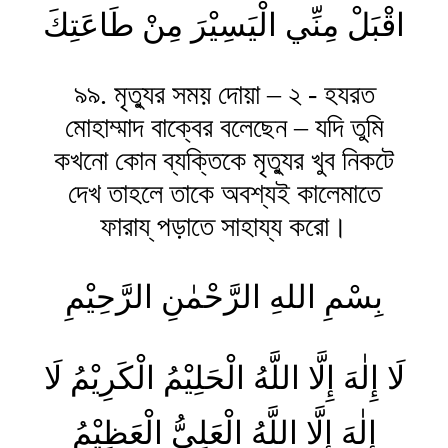
اقْبَلْ مِنِّي الْيَسِيْرَ مِنْ طَاعَتِكَ
৯৯. মৃত্যুর সময় দোয়া – ২ - হযরত
মোহাম্মাদ বাক্বের বলেছেন – যদি তুমি
কখনো কোন ব্যক্তিকে মৃত্যুর খুব নিকটে
দেখ তাহলে তাকে অবশ্যই কালেমাতে
ফারায্ পড়াতে সাহায্য করো।
بِسْمِ اللهِ الرَّحْمٰنِ الرَّحِیْمِ
لَا إِلٰهَ إِلَّا اللَّهُ الْحَلِيْمُ الْكَرِيْمُ لَا
إِلٰهَ إِلَّا اللَّهُ الْعَلِيُّ الْعَظِيْمُ