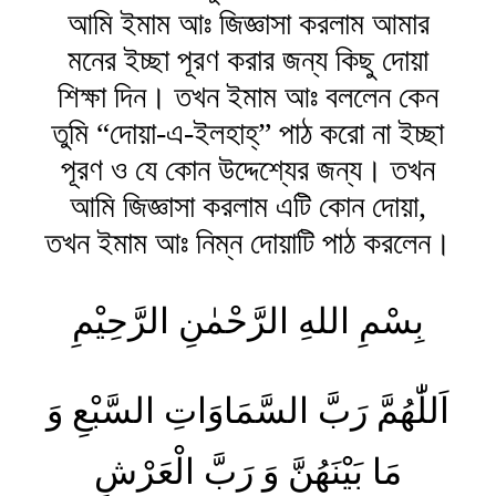
আমি ইমাম আঃ জিজ্ঞাসা করলাম আমার
মনের ইচ্ছা পূরণ করার জন্য কিছু দোয়া
শিক্ষা দিন। তখন ইমাম আঃ বললেন কেন
তুমি “দোয়া-এ-ইলহাহ্” পাঠ করো না ইচ্ছা
পূরণ ও যে কোন উদ্দেশ্যের জন্য। তখন
আমি জিজ্ঞাসা করলাম এটি কোন দোয়া,
তখন ইমাম আঃ নিম্ন দোয়াটি পাঠ করলেন।
بِسْمِ اللهِ الرَّحْمٰنِ الرَّحِیْمِ
اَللّٰهُمَّ رَبَّ السَّمَاوَاتِ السَّبْعِ وَ
مَا بَيْنَهُنَّ وَ رَبَّ الْعَرْشِ