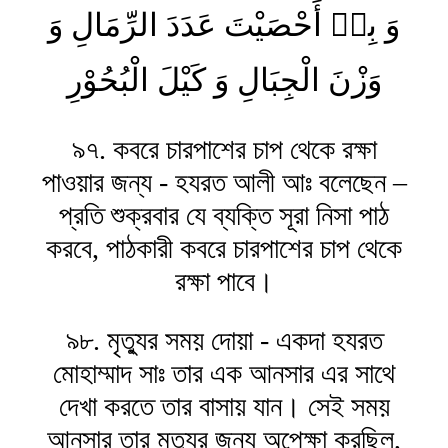
وَ بِهٖ أَحْصَيْتَ عَدَدَ الرِّمَالِ وَ
وَزْنَ الْجِبَالِ وَ كَيْلَ الْبُحُوْرِ
৯৭. কবরে চারপাশের চাপ থেকে রক্ষা
পাওয়ার জন্য - হযরত আলী আঃ বলেছেন –
প্রতি শুক্রবার যে ব্যক্তি সূরা নিসা পাঠ
করবে, পাঠকারী কবরে চারপাশের চাপ থেকে
রক্ষা পাবে।
৯৮. মৃত্যুর সময় দোয়া - একদা হযরত
মোহাম্মাদ সাঃ তার এক আনসার এর সাথে
দেখা করতে তার বাসায় যান। সেই সময়
আনসার তার মৃত্যুর জন্য অপেক্ষা করছিল,