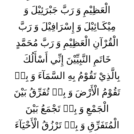
الْعَظِيْمِ وَ رَبَّ جَبْرَئِيْلَ وَ
مِيْكَـائِيْلَ وَ إِسْرَافِيْلَ وَ رَبَّ
الْقُرْآنِ الْعَظِيْمِ وَ رَبَّ مُحَمَّدٍ
خَاتَمِ النَّبِيِّيْنَ إِنِّي أَسْأَلُكَ
بِالَّذِيْ تَقُوْمُ بِهِ السَّمَآءَ وَ بِهٖ
تَقُوْمُ الْأَرْضَ وَ بِهٖ تُفَرِّقُ بَيْنَ
الْجَمْعِ وَ بِهٖ تَجْمَعُ بَيْنَ
الْمُتَفَرِّقِ وَ بِهٖ تَرْزُقُ الْأَحْيَآءَ