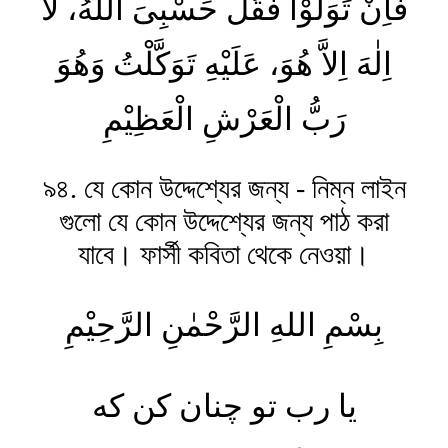
فَاِنْ تَوَلَّوْا فَقُلْ حَسْبِىَ اللهُ، لَآ
اِلٰهَ اِلاَّ هُوَ، عَلَيْهِ تَوَكَّلْتُ وَهُوَ
رَبُّ الْعَرْشِ الْعَظِيْمِ
৯৪. যে কোন উদ্দেশ্যের জন্য - নিম্ন লাইন
গুলো যে কোন উদ্দেশ্যের জন্য পাঠ করা
যাবে। ফার্সী কবিতা থেকে নেওয়া।
بِسْمِ اللهِ الرَّحْمٰنِ الرَّحِیْمِ
یا رب تو چنان کن که