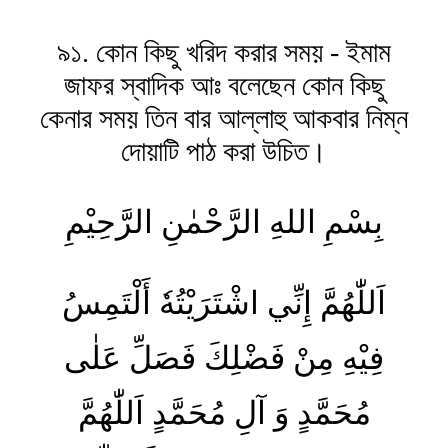
৯১. কোন কিছু খরিদ করার সময় - ইমাম
জাফর স্বাদিক আঃ বলেছেন কোন কিছু
কেনার সময় তিন বার আল্লাহু আকবার নিম্ন
দোয়াটি পাঠ করা উচিত।
بِسْمِ اللهِ الرَّحْمٰنِ الرَّحِیْمِ
اَللّٰهُمَّ إِنِّي اشْتَرَيْتُهٗ أَلْتَمِسُ
فِيْهِ مِنْ فَضْلِكَ فَصَلِّ عَلٰى
مُحَمَّدٍ وَ آلِ مُحَمَّدٍ اَللّٰهُمَّ