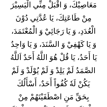
مَعَاصِيْكَ، وَ اقْبَلْ مِنِّي الْيَسِيْرَ
مِنْ طَاعَتِكَ‏، يَا عُدَّتِي دُوْنَ
الْعُدَدِ، وَ يَا رَجَائِيْ وَ الْمُعْتَمَدَ،
وَ يَا كَهْفِيْ وَ السَّنَدَ، وَ يَا وَاحِدُ
يَا أَحَدُ، يَا قُلْ هُوَ اللَّهُ أَحَدٌ اَللَّهُ
الصَّمَدُ لَمْ يَلِدْ وَ لَمْ يُوْلَدْ وَ لَمْ
يَكُنْ لَهٗ كُفُواً أَحَدٌ، أَسْأَلُكَ
بِحَقِّ مَنِ اصْطَفَيْتَهُمْ مِنْ