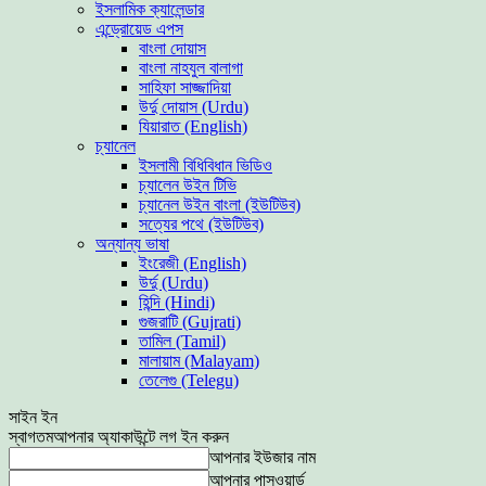
ইসলামিক ক্যালেন্ডার
এন্ড্রোয়েড এপস
বাংলা দোয়াস
বাংলা নাহযুল বালাগা
সাহিফা সাজ্জাদিয়া
উর্দু দোয়াস (Urdu)
যিয়ারাত (English)
চ্যানেল
ইসলামী বিধিবিধান ভিডিও
চ্যালেন উইন টিভি
চ্যানেল উইন বাংলা (ইউটিউব)
সত্যের পথে (ইউটিউব)
অন্যান্য ভাষা
ইংরেজী (English)
উর্দু (Urdu)
হিন্দি (Hindi)
গুজরাটি (Gujrati)
তামিল (Tamil)
মালায়াম (Malayam)
তেলেগু (Telegu)
সাইন ইন
স্বাগতম
আপনার অ্যাকাউন্টে লগ ইন করুন
আপনার ইউজার নাম
আপনার পাসওয়ার্ড