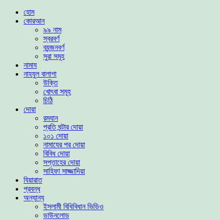
হোম
কোরআন
৯৯ নাম
স্বরবর্ণ
ব্যন্জনবর্ণ
সুরা সমূহ
নামায
নাহযুল বালাগা
উক্তি
খোৎবা সমূহ
চিঠি
দোয়া
রমযান
প্রতি ঘন্টার দোয়া
১০১ দোয়া
নামাযের পর দোয়া
বিবিধ দোয়া
সপ্তাহের দোয়া
সাহিফা সাজ্জাদিয়া
যিয়ারাত
প্রবন্ধ
অন্যান্য
ইসলামী বিধিবিধান ভিডিও
ডাউনলোড