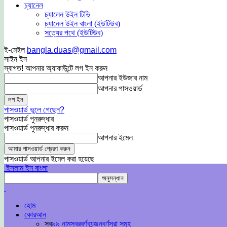
চ্যানেল
চ্যালেন উইন টিভি
চ্যানেল উইন বাংলা (ইউটিউব)
সত্যের পথে (ইউটিউব)
ই-মেইল
bangla.duas@gmail.com
সাইন ইন
স্বাগত! আপনার অ্যাকাউন্টে লগ ইন করুন
আপনার ইউজার নাম
আপনার পাসওয়ার্ড
পাসওয়ার্ড ভুলে গেছেন?
পাসওয়ার্ড পুনরুদ্ধার
পাসওয়ার্ড পুনরুদ্ধার করুন
আপনার ইমেল
পাসওয়ার্ড আপনার ইমেল করা হয়েছে
ইসলাম ইন বাংলা
হোম
কোরআন
সব
৯৯ নাম
স্বরবর্ণ
ব্যন্জনবর্ণ
সুরা সমূহ