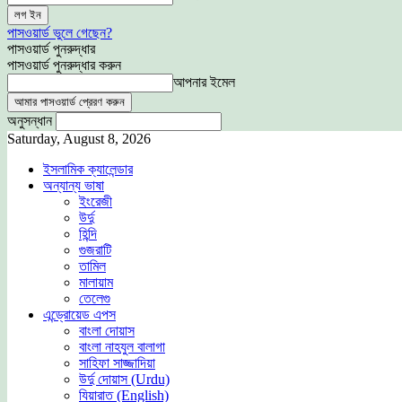
পাসওয়ার্ড ভুলে গেছেন?
পাসওয়ার্ড পুনরুদ্ধার
পাসওয়ার্ড পুনরুদ্ধার করুন
আপনার ইমেল
অনুসন্ধান
Saturday, August 8, 2026
ইসলামিক ক্যালেন্ডার
অন্যান্য ভাষা
ইংরেজী
উর্দু
হিন্দি
গুজরাটি
তামিল
মালায়াম
তেলেগু
এন্ড্রোয়েড এপস
বাংলা দোয়াস
বাংলা নাহযুল বালাগা
সাহিফা সাজ্জাদিয়া
উর্দু দোয়াস (Urdu)
যিয়ারাত (English)