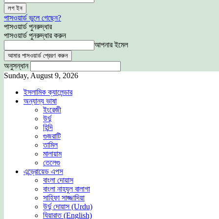
পাসওয়ার্ড ভুলে গেছেন?
পাসওয়ার্ড পুনরুদ্ধার
পাসওয়ার্ড পুনরুদ্ধার করুন
আপনার ইমেল
অনুসন্ধান
Sunday, August 9, 2026
ইসলামিক ক্যালেন্ডার
অন্যান্য ভাষা
ইংরেজী
উর্দু
হিন্দি
গুজরাটি
তামিল
মালায়াম
তেলেগু
এন্ড্রোয়েড এপস
বাংলা দোয়াস
বাংলা নাহযুল বালাগা
সাহিফা সাজ্জাদিয়া
উর্দু দোয়াস (Urdu)
যিয়ারাত (English)