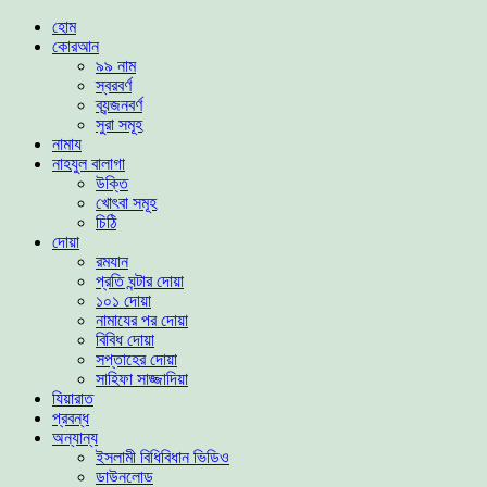
হোম
কোরআন
৯৯ নাম
স্বরবর্ণ
ব্যন্জনবর্ণ
সুরা সমূহ
নামায
নাহযুল বালাগা
উক্তি
খোৎবা সমূহ
চিঠি
দোয়া
রমযান
প্রতি ঘন্টার দোয়া
১০১ দোয়া
নামাযের পর দোয়া
বিবিধ দোয়া
সপ্তাহের দোয়া
সাহিফা সাজ্জাদিয়া
যিয়ারাত
প্রবন্ধ
অন্যান্য
ইসলামী বিধিবিধান ভিডিও
ডাউনলোড