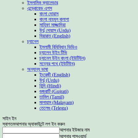
ইসলামিক ক্যালেন্ডার
এন্ড্রোয়েড এপস
বাংলা দোয়াস
বাংলা নাহযুল বালাগা
সাহিফা সাজ্জাদিয়া
উর্দু দোয়াস (Urdu)
যিয়ারাত (English)
চ্যানেল
ইসলামী বিধিবিধান ভিডিও
চ্যালেন উইন টিভি
চ্যানেল উইন বাংলা (ইউটিউব)
সত্যের পথে (ইউটিউব)
অন্যান্য ভাষা
ইংরেজী (English)
উর্দু (Urdu)
হিন্দি (Hindi)
গুজরাটি (Gujrati)
তামিল (Tamil)
মালায়াম (Malayam)
তেলেগু (Telegu)
সাইন ইন
স্বাগতম
আপনার অ্যাকাউন্টে লগ ইন করুন
আপনার ইউজার নাম
আপনার পাসওয়ার্ড