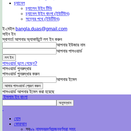
চ্যানেল
চ্যালেন উইন টিভি
চ্যানেল উইন বাংলা (ইউটিউব)
সত্যের পথে (ইউটিউব)
ই-মেইল
bangla.duas@gmail.com
সাইন ইন
স্বাগত! আপনার অ্যাকাউন্টে লগ ইন করুন
আপনার ইউজার নাম
আপনার পাসওয়ার্ড
পাসওয়ার্ড ভুলে গেছেন?
পাসওয়ার্ড পুনরুদ্ধার
পাসওয়ার্ড পুনরুদ্ধার করুন
আপনার ইমেল
পাসওয়ার্ড আপনার ইমেল করা হয়েছে
ইসলাম ইন বাংলা
হোম
কোরআন
সব
৯৯ নাম
স্বরবর্ণ
ব্যন্জনবর্ণ
সুরা সমূহ