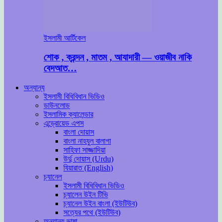
ইসলামী আর্টিকেল
শোক , ক্রন্দন , মাতম , আযাদারী — ওয়াজীব নাকি
বেদআত…
অন্যান্য
ইসলামী বিধিবিধান ভিডিও
ডাউনলোড
ইসলামিক ক্যালেন্ডার
এন্ড্রোয়েড এপস
বাংলা দোয়াস
বাংলা নাহযুল বালাগা
সাহিফা সাজ্জাদিয়া
উর্দু দোয়াস (Urdu)
যিয়ারাত (English)
চ্যানেল
ইসলামী বিধিবিধান ভিডিও
চ্যালেন উইন টিভি
চ্যানেল উইন বাংলা (ইউটিউব)
সত্যের পথে (ইউটিউব)
অন্যান্য ভাষা