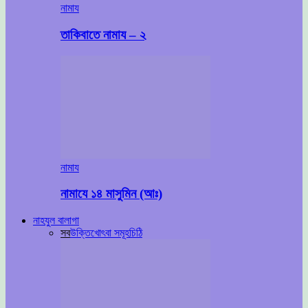
নামায
তাকিবাতে নামায – ২
নামায
নামাযে ১৪ মাসুমিন (আঃ)
নাহযুল বালাগা
সব
উক্তি
খোৎবা সমূহ
চিঠি