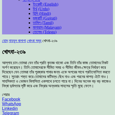
ইংরেজী (English)
উর্দু (Urdu)
হিন্দি (Hindi)
গুজরাটি (Gujrati)
তামিল (Tamil)
মালায়াম (Malayam)
তেলেগু (Telegu)
হোম
নাহযুল বালাগা
খোৎবা সমূহ
খোৎবা-২৩৯
খোৎবা-২৩৯
আল্লাহ চান তোমরা যেন তাঁর প্রতি কৃতজ্ঞ থাকো এবং তিনি তাঁর কাজ তোমাদের নিকট
অর্পণ করেছেন। তিনি তোমাদেরকে সীমিত সময় ও সীমিত জীবন-ক্ষেত্র নির্ধারণ করে
দিয়েছেন যেন তোমরা তাঁর পুরষ্কার পাবার জন্য একে অপরের সাথে প্রতিযোগিতা করতে
পারে। সুতরাং শক্ত করে তোমাদের কটিবন্ধ বেঁধে নাও এবং পরনের কাপড় ঐটে নাও।
সাহসিকতা ও ভোজন বিলাসিতা একসাথে চলতে পারে না। দিনের অনেক বড় বড় কাজেও
নিদ্ৰা দুর্বলতার সৃষ্টি করে এবং নিদ্রার অন্ধকার সাহসের স্মৃতি মুছে ফেলে।
শেয়ার
Facebook
WhatsApp
Linkedin
Telegram