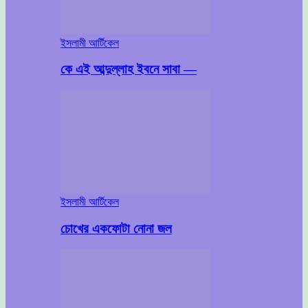
ইসলামী আর্টিকেল
কে এই আব্দুল্লাহ ইবনে সাবা —
ইসলামী আর্টিকেল
চোখের একফোটা নোনা জল