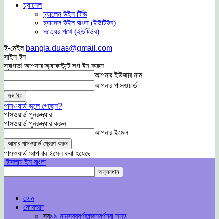
চ্যানেল
চ্যালেন উইন টিভি
চ্যানেল উইন বাংলা (ইউটিউব)
সত্যের পথে (ইউটিউব)
ই-মেইল
bangla.duas@gmail.com
সাইন ইন
স্বাগত! আপনার অ্যাকাউন্টে লগ ইন করুন
আপনার ইউজার নাম
আপনার পাসওয়ার্ড
পাসওয়ার্ড ভুলে গেছেন?
পাসওয়ার্ড পুনরুদ্ধার
পাসওয়ার্ড পুনরুদ্ধার করুন
আপনার ইমেল
পাসওয়ার্ড আপনার ইমেল করা হয়েছে
ইসলাম ইন বাংলা
হোম
কোরআন
সব
৯৯ নাম
স্বরবর্ণ
ব্যন্জনবর্ণ
সুরা সমূহ