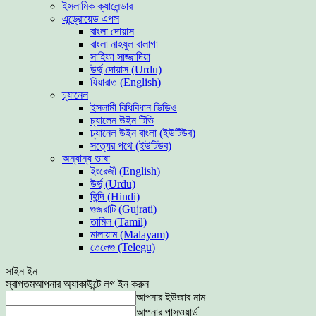
ইসলামিক ক্যালেন্ডার
এন্ড্রোয়েড এপস
বাংলা দোয়াস
বাংলা নাহযুল বালাগা
সাহিফা সাজ্জাদিয়া
উর্দু দোয়াস (Urdu)
যিয়ারাত (English)
চ্যানেল
ইসলামী বিধিবিধান ভিডিও
চ্যালেন উইন টিভি
চ্যানেল উইন বাংলা (ইউটিউব)
সত্যের পথে (ইউটিউব)
অন্যান্য ভাষা
ইংরেজী (English)
উর্দু (Urdu)
হিন্দি (Hindi)
গুজরাটি (Gujrati)
তামিল (Tamil)
মালায়াম (Malayam)
তেলেগু (Telegu)
সাইন ইন
স্বাগতম
আপনার অ্যাকাউন্টে লগ ইন করুন
আপনার ইউজার নাম
আপনার পাসওয়ার্ড