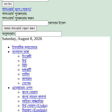
পাসওয়ার্ড ভুলে গেছেন?
পাসওয়ার্ড পুনরুদ্ধার
পাসওয়ার্ড পুনরুদ্ধার করুন
আপনার ইমেল
অনুসন্ধান
Saturday, August 8, 2026
ইসলামিক ক্যালেন্ডার
অন্যান্য ভাষা
ইংরেজী
উর্দু
হিন্দি
গুজরাটি
তামিল
মালায়াম
তেলেগু
এন্ড্রোয়েড এপস
বাংলা দোয়াস
বাংলা নাহযুল বালাগা
সাহিফা সাজ্জাদিয়া
উর্দু দোয়াস (Urdu)
যিয়ারাত (English)