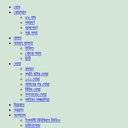
হোম
কোরআন
৯৯ নাম
স্বরবর্ণ
ব্যন্জনবর্ণ
সুরা সমূহ
নামায
নাহযুল বালাগা
উক্তি
খোৎবা সমূহ
চিঠি
দোয়া
রমযান
প্রতি ঘন্টার দোয়া
১০১ দোয়া
নামাযের পর দোয়া
বিবিধ দোয়া
সপ্তাহের দোয়া
সাহিফা সাজ্জাদিয়া
যিয়ারাত
প্রবন্ধ
অন্যান্য
ইসলামী বিধিবিধান ভিডিও
ডাউনলোড