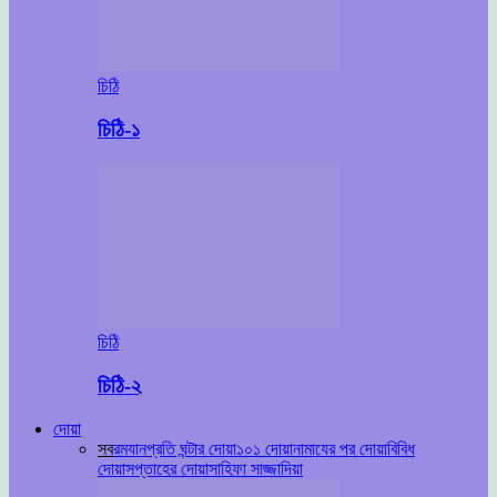
চিঠি
চিঠি-১
চিঠি
চিঠি-২
দোয়া
সব
রমযান
প্রতি ঘন্টার দোয়া
১০১ দোয়া
নামাযের পর দোয়া
বিবিধ
দোয়া
সপ্তাহের দোয়া
সাহিফা সাজ্জাদিয়া