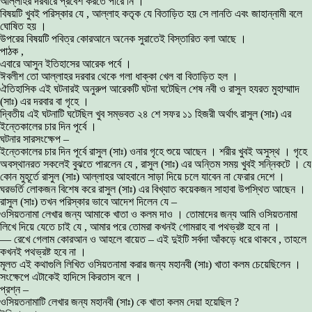
আল্লাহর দরবারে প্রবেশ করতে পারে নি ।
বিষয়টি খুবই পরিস্কার যে , আল্লাহ কতৃক যে বিতাড়িত হয় সে লানতি এবং জাহান্নামী বলে
ঘোষিত হয় ।
উপরের বিষয়টি পবিত্র কোরআনে অনেক সুরাতেই বিস্তারিত বলা আছে ।
পাঠক ,
এবারে আসুন ইতিহাসের আরেক পর্বে ।
ঈবলীশ তো আল্লাহর দরবার থেকে গলা ধাক্কা খেল বা বিতাড়িত হল ।
ঐতিহাসিক এই ঘটনারই অনুরুপ আরেকটি ঘটনা ঘটেছিল শেষ নবী ও রাসুল হযরত মুহাম্মাাদ
(সাঃ) এর দরবার বা গৃহে ।
দ্বিতীয় এই ঘটনাটি ঘটেছিল খুব সম্ভবত ২৪ শে সফর ১১ হিজরী অর্থাৎ রাসুল (সাঃ) এর
ইন্তেকালের চার দিন পূর্বে ।
ঘটনার সারসংক্ষেপ –
ইন্তেকালের চার দিন পূর্বে রাসুল (সাঃ) ওনার গৃহে শুয়ে আছেন । শরীর খুবই অসুস্থ । গৃহে
অবস্থানরত সকলেই বুঝতে পারলেন যে , রাসুল (সাঃ) এর অন্তিম সময় খুবই সন্নিকটে । যে
কোন মুহূর্তে রাসুল (সাঃ) আল্লাহর আহবানে সাড়া দিয়ে চলে যাবেন না ফেরার দেশে ।
ঘরভর্তি লোকজন বিশেষ করে রাসুল (সাঃ) এর বিখ্যাত কয়েকজন সাহাবা উপস্থিত আছেন ।
রাসুল (সাঃ) তখন পরিস্কার ভাবে আদেশ দিলেন যে –
ওসিয়তনামা লেখার জন্য আমাকে খাতা ও কলম দাও । তোমাদের জন্য আমি ওসিয়তনামা
লিখে দিয়ে যেতে চাই যে , আমার পরে তোমরা কখনই গোমরাহ বা পথভ্রষ্ট হবে না ।
— রেখে গেলাম কোরআন ও আহলে বায়েত – এই দুইটি সর্বদা আঁকড়ে ধরে থাকবে , তাহলে
কখনই পথভ্রষ্ট হবে না ।
মূলত এই কথাগুলি লিখিত ওসিয়তনামা করার জন্য মহানবী (সাঃ) খাতা কলম চেয়েছিলেন ।
সংক্ষেপে এটাকেই হাদিসে কিরতাস বলে ।
প্রশ্ন –
ওসিয়তনামাটি লেখার জন্য মহানবী (সাঃ) কে খাতা কলম দেয়া হয়েছিল ?