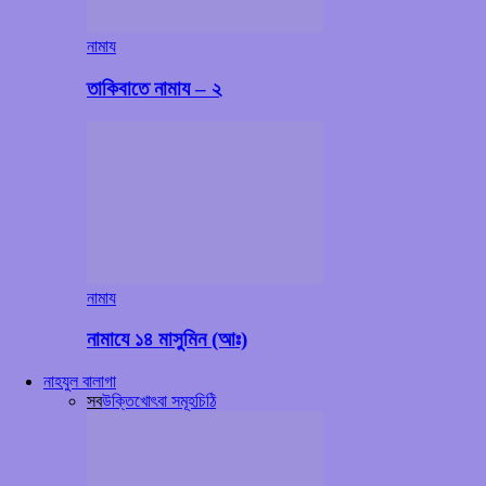
নামায
তাকিবাতে নামায – ২
নামায
নামাযে ১৪ মাসুমিন (আঃ)
নাহযুল বালাগা
সব
উক্তি
খোৎবা সমূহ
চিঠি