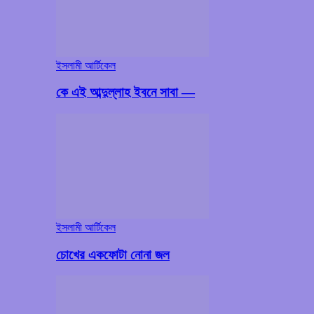
ইসলামী আর্টিকেল
কে এই আব্দুল্লাহ ইবনে সাবা —
ইসলামী আর্টিকেল
চোখের একফোটা নোনা জল