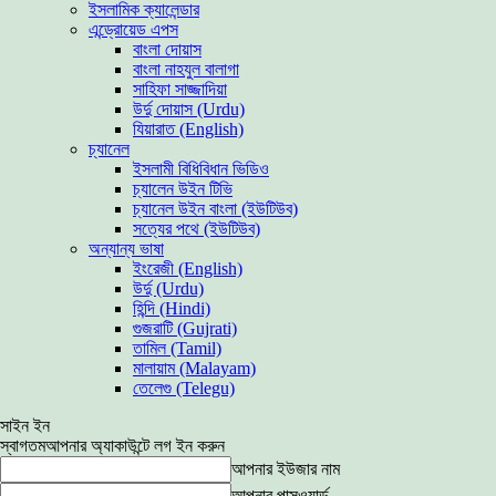
ইসলামিক ক্যালেন্ডার
এন্ড্রোয়েড এপস
বাংলা দোয়াস
বাংলা নাহযুল বালাগা
সাহিফা সাজ্জাদিয়া
উর্দু দোয়াস (Urdu)
যিয়ারাত (English)
চ্যানেল
ইসলামী বিধিবিধান ভিডিও
চ্যালেন উইন টিভি
চ্যানেল উইন বাংলা (ইউটিউব)
সত্যের পথে (ইউটিউব)
অন্যান্য ভাষা
ইংরেজী (English)
উর্দু (Urdu)
হিন্দি (Hindi)
গুজরাটি (Gujrati)
তামিল (Tamil)
মালায়াম (Malayam)
তেলেগু (Telegu)
সাইন ইন
স্বাগতম
আপনার অ্যাকাউন্টে লগ ইন করুন
আপনার ইউজার নাম
আপনার পাসওয়ার্ড