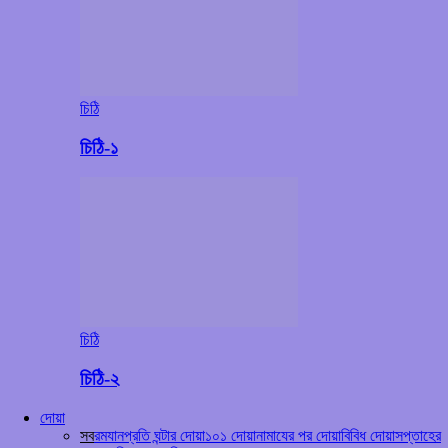
চিঠি
চিঠি-১
চিঠি
চিঠি-২
দোয়া
সব
রমযান
প্রতি ঘন্টার দোয়া
১০১ দোয়া
নামাযের পর দোয়া
বিবিধ দোয়া
সপ্তাহের