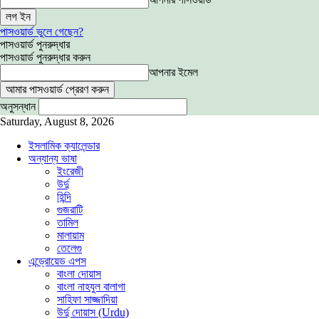
পাসওয়ার্ড ভুলে গেছেন?
পাসওয়ার্ড পুনরুদ্ধার
পাসওয়ার্ড পুনরুদ্ধার করুন
আপনার ইমেল
অনুসন্ধান
Saturday, August 8, 2026
ইসলামিক ক্যালেন্ডার
অন্যান্য ভাষা
ইংরেজী
উর্দু
হিন্দি
গুজরাটি
তামিল
মালায়াম
তেলেগু
এন্ড্রোয়েড এপস
বাংলা দোয়াস
বাংলা নাহযুল বালাগা
সাহিফা সাজ্জাদিয়া
উর্দু দোয়াস (Urdu)