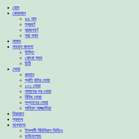
হোম
কোরআন
৯৯ নাম
স্বরবর্ণ
ব্যন্জনবর্ণ
সুরা সমূহ
নামায
নাহযুল বালাগা
উক্তি
খোৎবা সমূহ
চিঠি
দোয়া
রমযান
প্রতি ঘন্টার দোয়া
১০১ দোয়া
নামাযের পর দোয়া
বিবিধ দোয়া
সপ্তাহের দোয়া
সাহিফা সাজ্জাদিয়া
যিয়ারাত
প্রবন্ধ
অন্যান্য
ইসলামী বিধিবিধান ভিডিও
ডাউনলোড