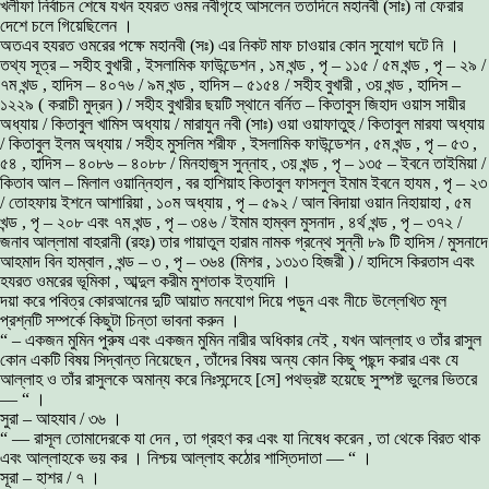
খলীফা নির্বাচন শেষে যখন হযরত ওমর নবীগৃহে আসলেন ততদিনে মহানবী (সাঃ) না ফেরার
দেশে চলে গিয়েছিলেন ।
অতএব হযরত ওমরের পক্ষে মহানবী (সঃ) এর নিকট মাফ চাওয়ার কোন সুযোগ ঘটে নি ।
তথ্য সূত্র – সহীহ বুখারী , ইসলামিক ফাউন্ডেশন , ১ম খন্ড , পৃ – ১১৫ / ৫ম খন্ড , পৃ – ২৯ /
৭ম খন্ড , হাদিস – ৪০৭৬ / ৯ম খন্ড , হাদিস – ৫১৫৪ / সহীহ বুখারী , ৩য় খন্ড , হাদিস –
১২২৯ ( করাচী মুদ্রন ) / সহীহ বুখারীর ছয়টি স্থানে বর্নিত – কিতাবুস জিহাদ ওয়াস সায়ীর
অধ্যায় / কিতাবুল খামিস অধ্যায় / মারাযুন নবী (সাঃ) ওয়া ওয়াফাতুহু / কিতাবুল মারযা অধ্যায়
/ কিতাবুল ইলম অধ্যায় / সহীহ মুসলিম শরীফ , ইসলামিক ফাউন্ডেশন , ৫ম খন্ড , পৃ – ৫৩ ,
৫৪ , হাদিস – ৪০৮৬ – ৪০৮৮ / মিনহাজুস সুন্নাহ , ৩য় খন্ড , পৃ – ১৩৫ – ইবনে তাইমিয়া /
কিতাব আল – মিলাল ওয়ান্নিহাল , বর হাশিয়াহ কিতাবুল ফাসলুল ইমাম ইবনে হাযম , পৃ – ২৩
/ তোহফায় ইশনে আশারিয়া , ১০ম অধ্যায় , পৃ – ৫৯২ / আল বিদায়া ওয়ান নিহায়াহা , ৫ম
খন্ড , পৃ – ২০৮ এবং ৭ম খন্ড , পৃ – ৩৪৬ / ইমাম হাম্বল মুসনাদ , ৪র্থ খন্ড , পৃ – ৩৭২ /
জনাব আল্লামা বাহরানী (রহঃ) তার গায়াতুল হারাম নামক গ্রন্থে সুন্নী ৮৯ টি হাদিস / মুসনাদে
আহমাদ বিন হাম্বাল , খন্ড – ৩ , পৃ – ৩৬৪ (মিশর , ১৩১৩ হিজরী ) / হাদিসে কিরতাস এবং
হযরত ওমরের ভূমিকা , আব্দুল করীম মুশতাক ইত্যাদি ।
দয়া করে পবিত্র কোরআনের দুটি আয়াত মনযোগ দিয়ে পড়ুন এবং নীচে উল্লেখিত মূল
প্রশ্নটি সম্পর্কে কিছুটা চিন্তা ভাবনা করুন ।
“ – একজন মুমিন পুরুষ এবং একজন মুমিন নারীর অধিকার নেই , যখন আল্লাহ ও তাঁর রাসুল
কোন একটি বিষয় সিদ্বান্ত নিয়েছেন , তাঁদের বিষয় অন্য কোন কিছু পছন্দ করার এবং যে
আল্লাহ ও তাঁর রাসুলকে অমান্য করে নিঃসন্দেহে [সে] পথভ্রষ্ট হয়েছে সুস্পষ্ট ভুলের ভিতরে
— “ ।
সুরা – আহযাব / ৩৬ ।
“ — রাসূল তোমাদেরকে যা দেন , তা গ্রহণ কর এবং যা নিষেধ করেন , তা থেকে বিরত থাক
এবং আল্লাহকে ভয় কর । নিশ্চয় আল্লাহ কঠোর শাস্তিদাতা — “ ।
সূরা – হাশর / ৭ ।