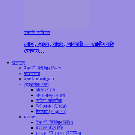
ইসলামী আর্টিকেল
শোক , ক্রন্দন , মাতম , আযাদারী — ওয়াজীব নাকি
বেদআত…
অন্যান্য
ইসলামী বিধিবিধান ভিডিও
ডাউনলোড
ইসলামিক ক্যালেন্ডার
এন্ড্রোয়েড এপস
বাংলা দোয়াস
বাংলা নাহযুল বালাগা
সাহিফা সাজ্জাদিয়া
উর্দু দোয়াস (Urdu)
যিয়ারাত (English)
চ্যানেল
ইসলামী বিধিবিধান ভিডিও
চ্যালেন উইন টিভি
চ্যানেল উইন বাংলা (ইউটিউব)