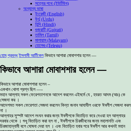
সত্যের পথে (ইউটিউব)
অন্যান্য ভাষা
ইংরেজী (English)
উর্দু (Urdu)
হিন্দি (Hindi)
গুজরাটি (Gujrati)
তামিল (Tamil)
মালায়াম (Malayam)
তেলেগু (Telegu)
হোম
প্রবন্ধ
ইসলামী আর্টিকেল
কিভাবে আশারা মোবাশশার হলেন —
কিভাবে আশারা মোবাশশার হলেন —
কিভাবে আশারা মোবাশশারা হলেন –
একখান খোলা প্রশ্ন ছিল —-
মহান আল্লাহ সকল ফেরেশতাগনকে আদেশ করলেন এইমর্মে যে , হযরত আদম (আঃ) কে
সেজদা কর ।
আদেশমত সকল ফেরেশতা সেজদা করলেন কিন্ত জনাব আযাযীল ওরফে ঈবলীশ সেজদা করল
না ।
আল্লাহর সুস্পষ্ট আদেশ লংঘন করার জন্য ঈবলীশকে বিতাড়িত করে দেওয়া হল আল্লাহর
দরবার থেকে । শুধু বিতাড়িত করা হল না , ঈবলীশকে চিরজীবনের জন্য মহালানতি এবং
চিরজাহান্নামী বলে ঘোষনা দেয়া হল । এবং বিতাড়িত হবার পরে ঈবলীশ আর কখনই মহান