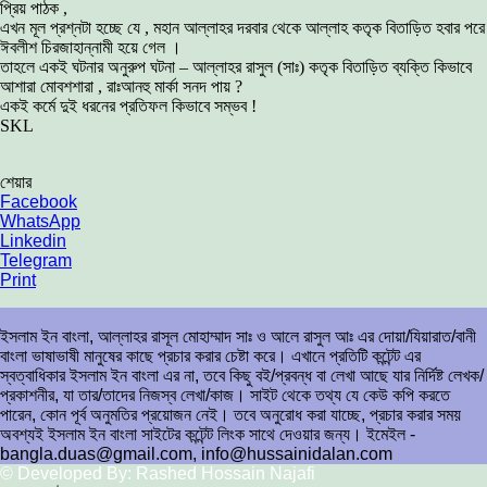
প্রিয় পাঠক ,
এখন মূল প্রশ্নটা হচ্ছে যে , মহান আল্লাহর দরবার থেকে আল্লাহ কতৃক বিতাড়িত হবার পরে
ঈবলীশ চিরজাহান্নামী হয়ে গেল ।
তাহলে একই ঘটনার অনুরুপ ঘটনা – আল্লাহর রাসুল (সাঃ) কতৃক বিতাড়িত ব্যক্তি কিভাবে
আশারা মোবশশারা , রাঃআনহু মার্কা সনদ পায় ?
একই কর্মে দুই ধরনের প্রতিফল কিভাবে সম্ভব !
SKL
শেয়ার
Facebook
WhatsApp
Linkedin
Telegram
Print
ইসলাম ইন বাংলা, আল্লাহর রাসূল মোহাম্মাদ সাঃ ও আলে রাসুল আঃ এর দোয়া/যিয়ারাত/বানী
বাংলা ভাষাভাষী মানুষের কাছে প্রচার করার চেষ্টা করে। এখানে প্রতিটি কন্টেন্ট এর
স্বত্বাধিকার ইসলাম ইন বাংলা এর না, তবে কিছু বই/প্রবন্ধ বা লেখা আছে যার নির্দিষ্ট লেখক/
প্রকাশনীর, যা তার/তাদের নিজস্ব লেখা/কাজ। সাইট থেকে তথ্য যে কেউ কপি করতে
পারেন, কোন পূর্ব অনুমতির প্রয়োজন নেই। তবে অনুরোধ করা যাচ্ছে, প্রচার করার সময়
অবশ্যই ইসলাম ইন বাংলা সাইটের কন্টেন্ট লিংক সাথে দেওয়ার জন্য। ইমেইল -
bangla.duas@gmail.com, info@hussainidalan.com
© Developed By: Rashed Hossain Najafi