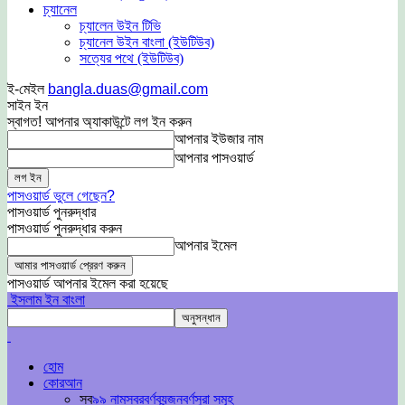
চ্যানেল
চ্যালেন উইন টিভি
চ্যানেল উইন বাংলা (ইউটিউব)
সত্যের পথে (ইউটিউব)
ই-মেইল
bangla.duas@gmail.com
সাইন ইন
স্বাগত! আপনার অ্যাকাউন্টে লগ ইন করুন
আপনার ইউজার নাম
আপনার পাসওয়ার্ড
পাসওয়ার্ড ভুলে গেছেন?
পাসওয়ার্ড পুনরুদ্ধার
পাসওয়ার্ড পুনরুদ্ধার করুন
আপনার ইমেল
পাসওয়ার্ড আপনার ইমেল করা হয়েছে
ইসলাম ইন বাংলা
হোম
কোরআন
সব
৯৯ নাম
স্বরবর্ণ
ব্যন্জনবর্ণ
সুরা সমূহ