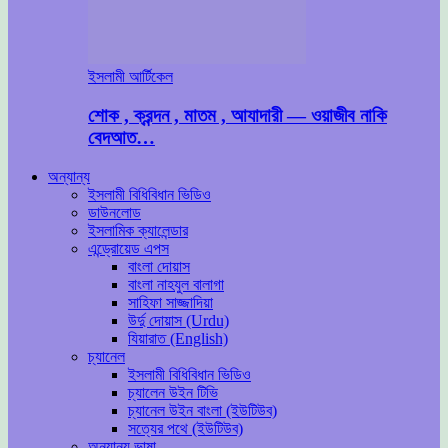
ইসলামী আর্টিকেল
শোক , ক্রন্দন , মাতম , আযাদারী — ওয়াজীব নাকি
বেদআত…
অন্যান্য
ইসলামী বিধিবিধান ভিডিও
ডাউনলোড
ইসলামিক ক্যালেন্ডার
এন্ড্রোয়েড এপস
বাংলা দোয়াস
বাংলা নাহযুল বালাগা
সাহিফা সাজ্জাদিয়া
উর্দু দোয়াস (Urdu)
যিয়ারাত (English)
চ্যানেল
ইসলামী বিধিবিধান ভিডিও
চ্যালেন উইন টিভি
চ্যানেল উইন বাংলা (ইউটিউব)
সত্যের পথে (ইউটিউব)
অন্যান্য ভাষা