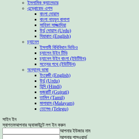
ইসলামিক ক্যালেন্ডার
এন্ড্রোয়েড এপস
বাংলা দোয়াস
বাংলা নাহযুল বালাগা
সাহিফা সাজ্জাদিয়া
উর্দু দোয়াস (Urdu)
যিয়ারাত (English)
চ্যানেল
ইসলামী বিধিবিধান ভিডিও
চ্যালেন উইন টিভি
চ্যানেল উইন বাংলা (ইউটিউব)
সত্যের পথে (ইউটিউব)
অন্যান্য ভাষা
ইংরেজী (English)
উর্দু (Urdu)
হিন্দি (Hindi)
গুজরাটি (Gujrati)
তামিল (Tamil)
মালায়াম (Malayam)
তেলেগু (Telegu)
সাইন ইন
স্বাগতম
আপনার অ্যাকাউন্টে লগ ইন করুন
আপনার ইউজার নাম
আপনার পাসওয়ার্ড