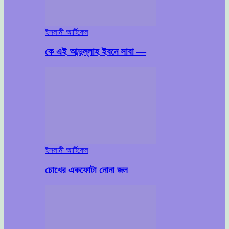
ইসলামী আর্টিকেল
কে এই আব্দুল্লাহ ইবনে সাবা —
ইসলামী আর্টিকেল
চোখের একফোটা নোনা জল