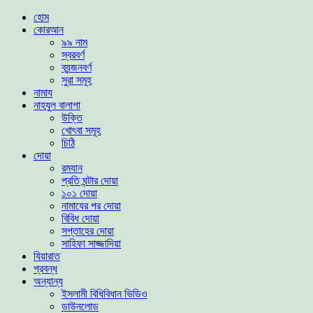
হোম
কোরআন
৯৯ নাম
স্বরবর্ণ
ব্যন্জনবর্ণ
সুরা সমূহ
নামায
নাহযুল বালাগা
উক্তি
খোৎবা সমূহ
চিঠি
দোয়া
রমযান
প্রতি ঘন্টার দোয়া
১০১ দোয়া
নামাযের পর দোয়া
বিবিধ দোয়া
সপ্তাহের দোয়া
সাহিফা সাজ্জাদিয়া
যিয়ারাত
প্রবন্ধ
অন্যান্য
ইসলামী বিধিবিধান ভিডিও
ডাউনলোড