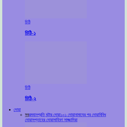
চিঠি
চিঠি-১
চিঠি
চিঠি-২
দোয়া
সব
রমযান
প্রতি ঘন্টার দোয়া
১০১ দোয়া
নামাযের পর দোয়া
বিবিধ
দোয়া
সপ্তাহের দোয়া
সাহিফা সাজ্জাদিয়া