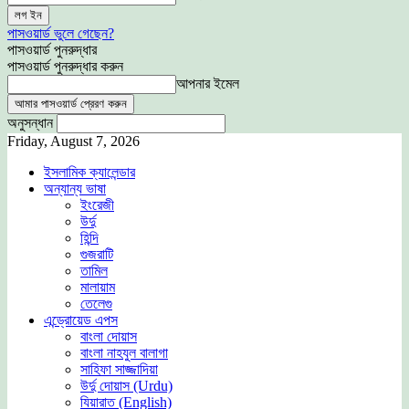
পাসওয়ার্ড ভুলে গেছেন?
পাসওয়ার্ড পুনরুদ্ধার
পাসওয়ার্ড পুনরুদ্ধার করুন
আপনার ইমেল
অনুসন্ধান
Friday, August 7, 2026
ইসলামিক ক্যালেন্ডার
অন্যান্য ভাষা
ইংরেজী
উর্দু
হিন্দি
গুজরাটি
তামিল
মালায়াম
তেলেগু
এন্ড্রোয়েড এপস
বাংলা দোয়াস
বাংলা নাহযুল বালাগা
সাহিফা সাজ্জাদিয়া
উর্দু দোয়াস (Urdu)
যিয়ারাত (English)