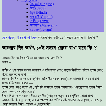
ইংরেজী (English)
উর্দু (Urdu)
হিন্দি (Hindi)
গুজরাটি (Gujrati)
তামিল (Tamil)
মালায়াম (Malayam)
তেলেগু (Telegu)
হোম
প্রবন্ধ
ইসলামী আর্টিকেল
আশুরার দিন অর্থাৎ ১০ই মহরম রোজা রাখা যাবে কি ?
আশুরার দিন অর্থাৎ ১০ই মহরম রোজা রাখা যাবে কি ?
আশুরার দিন অর্থাৎ ১০ই মহরম রোজা রাখা যাবে কি ?
জবাব –
গাদীর এ খুম নামক স্থানে আল্লাহ ও তাঁর রাসুল (সাঃ) কতৃক নির্বাচিত পবিত্র ইমাম (আঃ)
গনের মতামত বা বানী ——-
জাফর বিন ঈসা নামক এক ব্যক্তি অষ্টম ইমাম রেযা (আঃ) কে আশুরার দিনে রোযা রাখা
সম্পর্কে জিজ্ঞাসা করলে —
ইমাম রেযা (আঃ) বলেন যে , তুমি কি আমাকে ইবনে মারজানার (ওবাইদুল্লাহ ইবনে যিয়াদ)
রোজা সম্পর্কে প্রশ্ন করছ ?
ইবনে যিয়াদের বংশধরগণ ইমাম হুসাইন (আঃ) কে হত্যা করার খুশীতে রোজা রাখে ।
আশুরার দিনটি রাসুল (সাঃ) এর বংশধরগণ এবং পবিত্র তাঁর আহলে বাইত (আঃ) দের জন্য
একটি ভয়াবহ নির্মম , অশুভ ও শোকের দিন ।