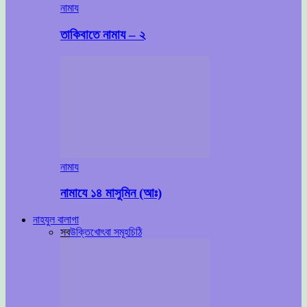
নামায
তাকিবাতে নামায – ২
নামায
নামাযে ১৪ মাসুমিন (আঃ)
নাহযুল বালাগা
সব
উক্তি
খোৎবা সমূহ
চিঠি