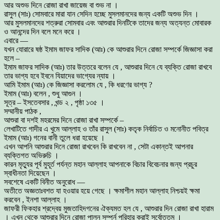
আর অশুভ দিনে রোজা রাখা জায়েজ বা শুভ না ।
রাসুল (সাঃ) সোমবারে মারা যান সেদিন হচ্ছে মুসলমানদের জন্য একটি অশুভ দিন ।
আর মুসলমানদের শত্রুরা সোমবার এবং আশুরার দিনটিকে তাদের জন্য অত্যন্ত মোবারক
ও আনন্দের দিন বলে মনে করে ।
এবারে —
যখন যোরারে ষষ্ঠ ইমাম জাফর সাদিক (আঃ) কে আশুরার দিনে রোজা সম্পর্কে জিজ্ঞাসা করা
হলে –
ইমাম জাফর সাদিক (আঃ) তার উত্তরে বলেন যে , আশুরার দিনে যে ব্যক্তি রোজা রাখবে
তার ভাগ্য হবে ইবনে যিয়াদের ভাগ্যের ন্যায় ।
আমি ইমাম (আঃ) কে জিজ্ঞাসা করলোম যে , কি ধরণের ভাগ্য ?
ইমাম (আঃ) বলেন , শুধু আগুন ।
সূত্র – ইসতেবসার , খন্ড ২ , পৃষ্ঠা ১৩৫ ।
সম্মানীয় পাঠক ,
আশুরা বা দশই মহরমের দিনে রোজা রাখা সম্পর্কে –
লেখাটিতে গাদীর এ খুমে আল্লাহ ও তাঁর রাসুল (সাঃ) কতৃক নির্বাচিত ও মনোনীত পবিত্র
ইমাম (আঃ) গনের বানী তুলে ধরা হয়েছে ।
এখন আপনি আশুরার দিনে রোজা রাখবেন কি রাখবেন না , সেটা একান্তই আপনার
ব্যক্তিগত অভিরুচি ।
কারন মৃত্যুর পূর্ব মুহূর্ত পর্যন্ত মহান আল্লাহ আপনাকে বিচার বিবেচনার জন্য প্রচুর
স্বাধীনতা দিয়েছেন ।
সবশেষে একটি বিনীত অনুরোধ —
অতীতে অজ্ঞতাঃবশত যা হওয়ার হয়ে গেছে । ক্ষমাশীল মহান আল্লাহ নিশ্চয়ই ক্ষমা
করবেন , ইনশা আল্লাহ ।
জাফরী ফিকহার শ্রদ্বেয় মুজতাহিদগনের ঐক্যমত হল যে , আশুরার দিন রোজা রাখা হারাম
। এখন থেকে আশুরার দিনে রোজা পালন সম্পূর্ন পরিহার করাই সর্বোত্তম ।