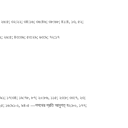
; ২৬:৫; ৩২:২২; ৩৪:১৬; ৩৬:৪৬; ৩৮:৬৮; ৪১:৪, ১৩, ৫২;
৪২; ২৬:৫; ৪৩:৩৬; ৫৩:২৯; ৬৩:৯; ৭২:১৭
:৯১; ১৭:৩৪; ১৯:৭৮, ৮৭; ২০:৮৬, ১১৫; ২৩:৮; ৩৩:৭, ২৩;
২৫; ১৬:৯১-২, ৯৪-৫ ―শপথের প্রতি আনুগত্ য২:৮০, ১৭৭;