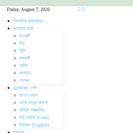
Friday, August 7, 2026
ইসলামিক ক্যালেন্ডার
অন্যান্য ভাষা
ইংরেজী
উর্দু
হিন্দি
গুজরাটি
তামিল
মালায়াম
তেলেগু
এন্ড্রোয়েড এপস
বাংলা দোয়াস
বাংলা নাহযুল বালাগা
সাহিফা সাজ্জাদিয়া
উর্দু দোয়াস (Urdu)
যিয়ারাত (English)
চ্যানেল