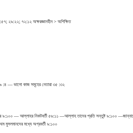
৫৭; ২৯:২২; ৭২:১২ অক্ষরজ্ঞানহীন > অশিক্ষিত
 ৭৯ :৪ — ভালো কাজ সমূহের নেতারা ৩৫ :৩২
৯:১০০ ― আল্লাহর নিকটবর্তী ৫৬:১১ ―আল্লাহ তাদের প্রতি সন্তুষ্ট ৯:১০০ ―জান্নাতে
থম মুসলমানদের মধ্যে অগ্রবর্তী ৯:১০০