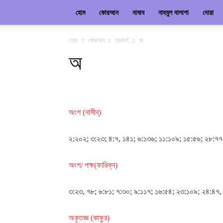
হোম
কোরআন
নামায
নাহযুল বালাগা
দোয়া
হোম
কোরআন
স্বরবর্ণ
অ
অ
অংশ (নাসীব্)
২:২০২; ৩:২৩; ৪:৭, ১৪১; ৬:১৩৬; ১১:১০৯; ১৫:৫৬; ২৮:৭
অংশ/ পক্ষ(ফারিক্ব)
৩:২৩, ৭৮; ৬:৮১; ৭:৩০; ৯:১১৭; ১৬:৫৪; ২৩:১০৯; ২৪:৪৭,
অকৃতজ্ঞ (কাফুর)