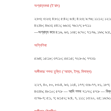
অগ্রাহ্যকরা (ই‘রাদ)
২:৮৩; ৩:২৩; ৪:৮১; ৫:৪২; ৬:৪; ৪:২৩; ৯:৭৬; ১১:১২; ১২:
৪২:৪৮; ৪৬:৩; ৫৪:২; ৬৬:৩; ৭৬:২৭; ৮৭:১১
―অগ্রাহ্য করে ৪:১৬, ৬৩, ১৩৫; ৬:৭০; ৭:১৭৬, ১৯৯; ৯:৫,
অগ্নিশিখা
৫:৬৪; ১৫:১৮; ৩৭:১০; ৫৫:১৫; ৭২:৮-৯; ৭৭:৩১
অঙ্গীকার/ শপথ/ চুক্তি (‘আহাদ, ইস্র, মিসাক্ব)
২:২৭, ৪০, ৮০, ৮৩-৪, ৯৩, ১২৪, ১৭৭; ৩:৬-৭৭, ৮১, ১৮৭; 
৪৩:৪৯; ৪৮:১০; ৫৭:৮ ― আদি শপথ ৭:১৭২; ৫৭:৮ ― বিক্রয
৩:৭৬-৭; ৫:১, ৭; ৬:১৫২; ৯:৪, ৭, ১১১; ১৩:২০, ২৫; ১৬:৯