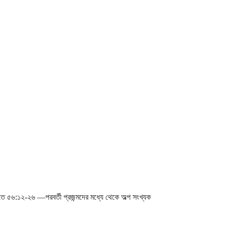
 ৫৬:১২-২৬ ―পরবর্তী প্রজন্মদের মধ্যে থেকে অল্প সংখ্যক