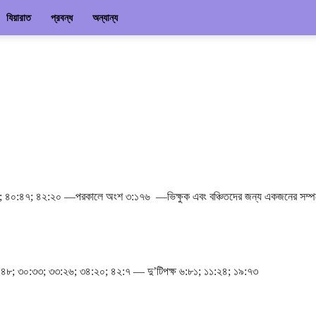
যিয়ারাত
প্রবন্ধ
অন্যান্য
৭; ৪০:৪৭; ৪২:২০ ―পরকালে অংশ ৩:১৭৬ ―ভিক্ষুক এবং বঞ্চিতদের জন্য একজনের সম্
 ৪৮; ৩০:৩৩; ৩৩:২৬; ৩৪:২০; ৪২:৭ ― দু’টিপক্ষ ৬:৮১; ১১:২৪; ১৯:৭৩