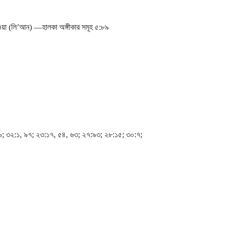
়া (লি’আন) ―হালকা অঙ্গীকার সমূহ ৫:৮৯
; ৩২:১, ৯৭; ২৩:১৭, ৫৪, ৬৩; ২৭:৯৩; ২৮:১৫; ৩০:৭;