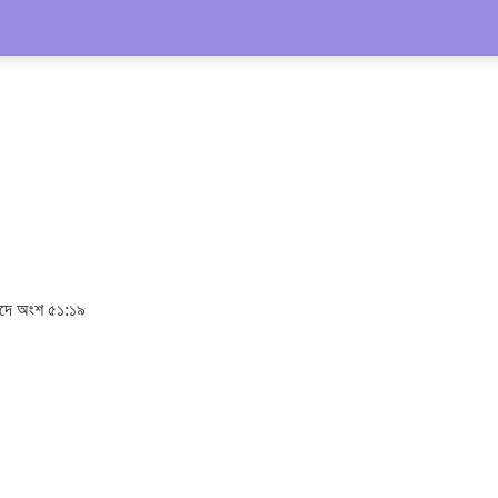
পদে অংশ ৫১:১৯