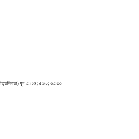
ৌত্তলিকতা) যুগ ৩:১৫৪; ৫:৫০; ৩৩:৩৩