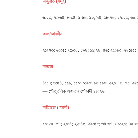
অজুহাত (সমূহ)
৬:২৩; ৭:১৬৪; ৮:৩৪; ৯:৬৬, ৯০, ৯৪; ১৮:৭৬; ২৭:২১; ৩০:৫
অজ্ঞ/জ্ঞানহীন
২:২৭৩; ৬:৩৫; ৭:১৩৮, ১৯৯; ১১:২৯, ৪৬; ২৫:৬৩; ২৮:৫৫;
অজ্ঞতা
৪:১৭; ৬:৫৪, ১১১, ১১৯; ৯:৯৭; ১৬:১১৯; ২২:৩, ৮, ৭১; ২
— পৌত্তলিক অজ্ঞতার গোঁড়ামী ৪৮:২৬
অতিউচ্চ (‘আলী)
১৯:৫০, ৫৭; ২০:৪; ২২:৪৫; ২৯:৫৮; ৩৪:৩৭; ৩৯:২০; ৭০:৩