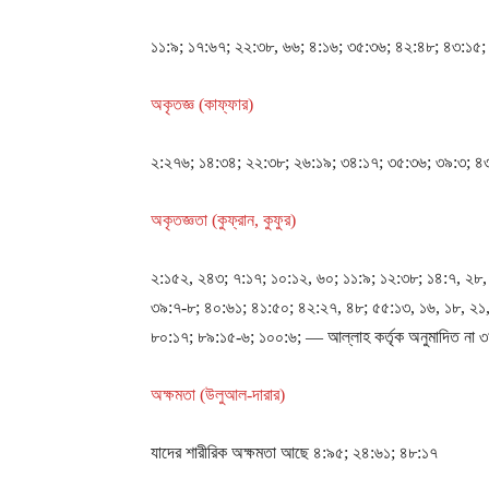
১১:৯; ১৭:৬৭; ২২:৩৮, ৬৬; ৪:১৬; ৩৫:৩৬; ৪২:৪৮; ৪৩:১৫;
অকৃতজ্ঞ (কাফ্ফার)
২:২৭৬; ১৪:৩৪; ২২:৩৮; ২৬:১৯; ৩৪:১৭; ৩৫:৩৬; ৩৯:৩; ৪
অকৃতজ্ঞতা (কুফ্রান, কুফুর)
২:১৫২, ২৪৩; ৭:১৭; ১০:১২, ৬০; ১১:৯; ১২:৩৮; ১৪:৭, ২৮
৩৯:৭-৮; ৪০:৬১; ৪১:৫০; ৪২:২৭, ৪৮; ৫৫:১৩, ১৬, ১৮, ২১,
৮০:১৭; ৮৯:১৫-৬; ১০০:৬; — আল্লাহ কর্তৃক অনুমাদিত না 
অক্ষমতা (উলুআল-দারার)
যাদের শারীরিক অক্ষমতা আছে ৪:৯৫; ২৪:৬১; ৪৮:১৭