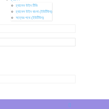
চ্যালেন উইন টিভি
চ্যানেল উইন বাংলা (ইউটিউব)
সত্যের পথে (ইউটিউব)