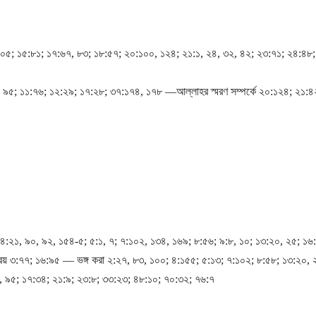
১০৫; ১৫:৮১; ১৭:৬৭, ৮৩; ১৮:৫৭; ২০:১০০, ১২৪; ২১:১, ২৪, ৩২, ৪২; ২৩:৭১; ২৪:৪৮
 ৯৫; ১১:৭৬; ১২:২৯; ১৭:২৮; ৩৭:১৭৪, ১৭৮ ―আল্লাহর স্মরণ সম্পর্কে ২০:১২৪; ২১:
৪:২১, ৯০, ৯২, ১৫৪-৫; ৫:১, ৭; ৭:১০২, ১৩৪, ১৬৯; ৮:৫৬; ৯:৮, ১০; ১৩:২০, ২৫; ১৬
় ৩:৭৭; ১৬:৯৫ ― ভঙ্গ করা ২:২৭, ৮৩, ১০০; ৪:১৫৫; ৫:১৩; ৭:১০২; ৮:৫৮; ১৩:২০, 
১, ৯৫; ১৭:৩৪; ২১:৯; ২৩:৮; ৩৩:২৩; ৪৮:১০; ৭০:৩২; ৭৬:৭