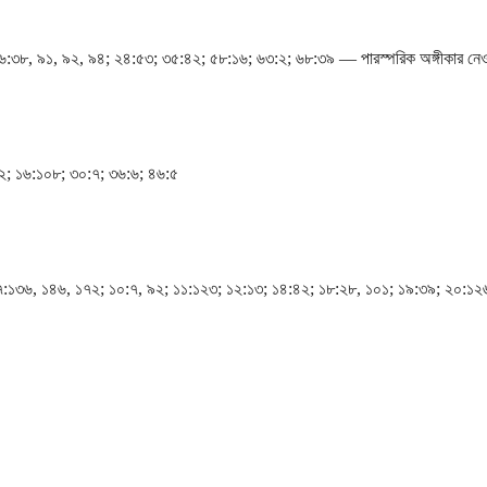
:৩৮, ৯১, ৯২, ৯৪; ২৪:৫৩; ৩৫:৪২; ৫৮:১৬; ৬৩:২; ৬৮:৩৯ ― পারস্পরিক অঙ্গীকার নেওয
২; ১৬:১০৮; ৩০:৭; ৩৬:৬; ৪৬:৫
৭:১৩৬, ১৪৬, ১৭২; ১০:৭, ৯২; ১১:১২৩; ১২:১৩; ১৪:৪২; ১৮:২৮, ১০১; ১৯:৩৯; ২০:১২৬