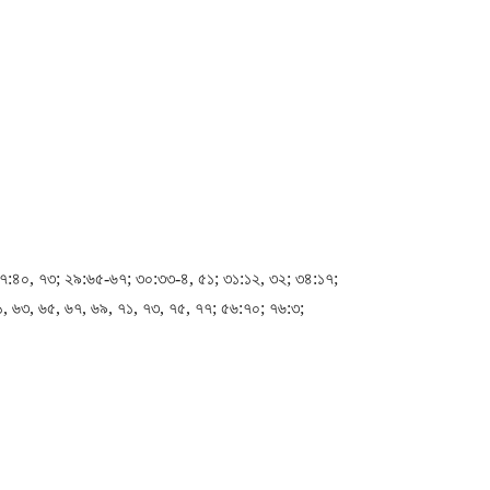
২৭:৪০, ৭৩; ২৯:৬৫-৬৭; ৩০:৩৩-৪, ৫১; ৩১:১২, ৩২; ৩৪:১৭;
১, ৬৩, ৬৫, ৬৭, ৬৯, ৭১, ৭৩, ৭৫, ৭৭; ৫৬:৭০; ৭৬:৩;