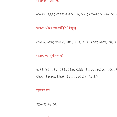
অঙ্গীকার (ইয়ামীন)
২:২২৪, ২২৫; ৩:৭৭; ৫:৫৩, ৮৯, ১০৮; ৬:১০৯; ৯:১২-১৩; ১৬
অচেতন/অবহেলাকারী(গাফিলূন)
৬:১৩১, ১৫৬; ৭:১৩৬, ১৪৬, ১৭২, ১৭৯, ২০৫; ১০:৭, ২৯, ৯
অচেতনতা (গাফলাহ)
২:৭৪, ৮৫, ১৪০, ১৪৪, ১৪৯; ৩:৯৯; ৪:১০২; ৬:১৩১, ১৩২; 
৩৬:৬; ৪৩:৮৩; ৪৬:৫; ৫০:২২; ৫১:১১; ৭০:৪২
অজগর সাপ
৭:১০৭; ২৬:৩২