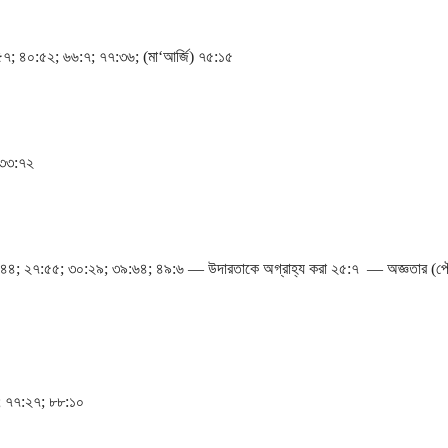
৭; ৪০:৫২; ৬৬:৭; ৭৭:৩৬; (মা‘আর্জি) ৭৫:১৫
 ৩৩:৭২
৫:৪৪; ২৭:৫৫; ৩০:২৯; ৩৯:৬৪; ৪৯:৬ — উদারতাকে অগ্রাহ্য করা ২৫:৭ — অজ্ঞতার (প
; ৭৭:২৭; ৮৮:১০