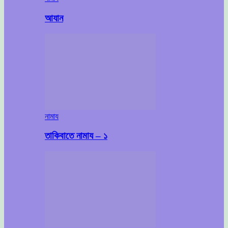
আযান
নামায
তাকিবাতে নামায – ১