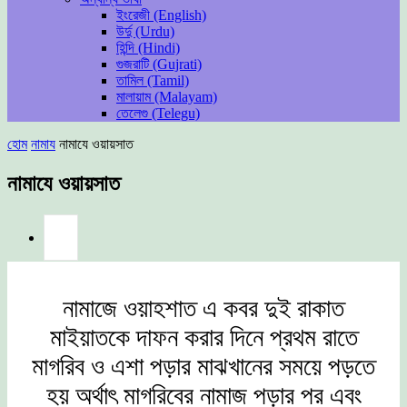
ইংরেজী (English)
উর্দু (Urdu)
হিন্দি (Hindi)
গুজরাটি (Gujrati)
তামিল (Tamil)
মালায়াম (Malayam)
তেলেগু (Telegu)
হোম
নামায
নামাযে ওয়ায়সাত
নামাযে ওয়ায়সাত
নামাজে ওয়াহশাত এ কবর দুই রাকাত
মাইয়াতকে দাফন করার দিনে প্রথম রাতে
মাগরিব ও এশা পড়ার মাঝখানের সময়ে পড়তে
হয় অর্থাৎ মাগরিবের নামাজ পড়ার পর এবং