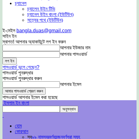
চ্যানেল
চ্যালেন উইন টিভি
চ্যানেল উইন বাংলা (ইউটিউব)
সত্যের পথে (ইউটিউব)
ই-মেইল
bangla.duas@gmail.com
সাইন ইন
স্বাগত! আপনার অ্যাকাউন্টে লগ ইন করুন
আপনার ইউজার নাম
আপনার পাসওয়ার্ড
পাসওয়ার্ড ভুলে গেছেন?
পাসওয়ার্ড পুনরুদ্ধার
পাসওয়ার্ড পুনরুদ্ধার করুন
আপনার ইমেল
পাসওয়ার্ড আপনার ইমেল করা হয়েছে
ইসলাম ইন বাংলা
হোম
কোরআন
সব
৯৯ নাম
স্বরবর্ণ
ব্যন্জনবর্ণ
সুরা সমূহ