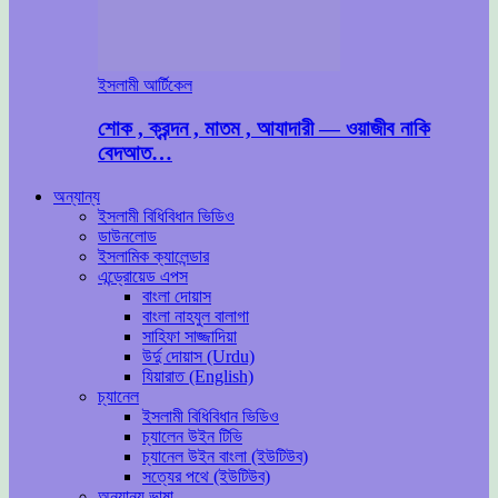
ইসলামী আর্টিকেল
শোক , ক্রন্দন , মাতম , আযাদারী — ওয়াজীব নাকি
বেদআত…
অন্যান্য
ইসলামী বিধিবিধান ভিডিও
ডাউনলোড
ইসলামিক ক্যালেন্ডার
এন্ড্রোয়েড এপস
বাংলা দোয়াস
বাংলা নাহযুল বালাগা
সাহিফা সাজ্জাদিয়া
উর্দু দোয়াস (Urdu)
যিয়ারাত (English)
চ্যানেল
ইসলামী বিধিবিধান ভিডিও
চ্যালেন উইন টিভি
চ্যানেল উইন বাংলা (ইউটিউব)
সত্যের পথে (ইউটিউব)
অন্যান্য ভাষা