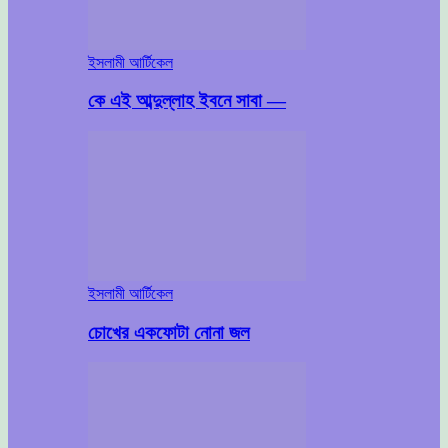
ইসলামী আর্টিকেল
কে এই আব্দুল্লাহ ইবনে সাবা —
ইসলামী আর্টিকেল
চোখের একফোটা নোনা জল