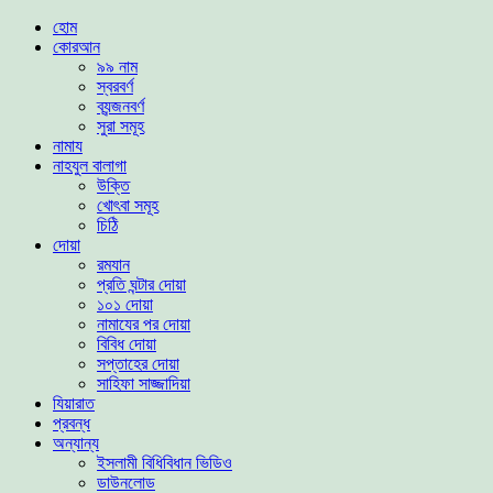
হোম
কোরআন
৯৯ নাম
স্বরবর্ণ
ব্যন্জনবর্ণ
সুরা সমূহ
নামায
নাহযুল বালাগা
উক্তি
খোৎবা সমূহ
চিঠি
দোয়া
রমযান
প্রতি ঘন্টার দোয়া
১০১ দোয়া
নামাযের পর দোয়া
বিবিধ দোয়া
সপ্তাহের দোয়া
সাহিফা সাজ্জাদিয়া
যিয়ারাত
প্রবন্ধ
অন্যান্য
ইসলামী বিধিবিধান ভিডিও
ডাউনলোড