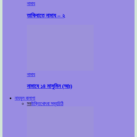
নামায
তাকিবাতে নামায – ২
নামায
নামাযে ১৪ মাসুমিন (আঃ)
নাহযুল বালাগা
সব
উক্তি
খোৎবা সমূহ
চিঠি