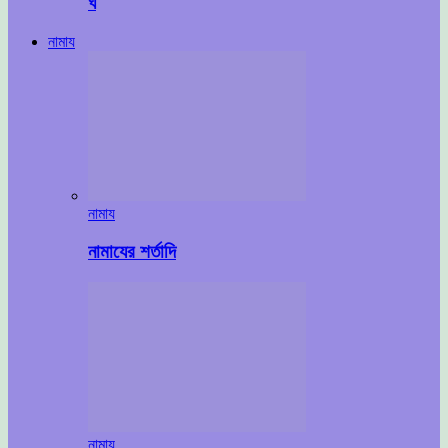
ঘ
নামায
নামায
নামাযের শর্তাদি
নামায