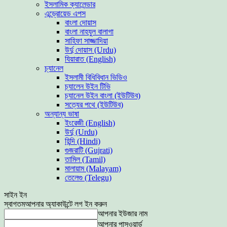
ইসলামিক ক্যালেন্ডার
এন্ড্রোয়েড এপস
বাংলা দোয়াস
বাংলা নাহযুল বালাগা
সাহিফা সাজ্জাদিয়া
উর্দু দোয়াস (Urdu)
যিয়ারাত (English)
চ্যানেল
ইসলামী বিধিবিধান ভিডিও
চ্যালেন উইন টিভি
চ্যানেল উইন বাংলা (ইউটিউব)
সত্যের পথে (ইউটিউব)
অন্যান্য ভাষা
ইংরেজী (English)
উর্দু (Urdu)
হিন্দি (Hindi)
গুজরাটি (Gujrati)
তামিল (Tamil)
মালায়াম (Malayam)
তেলেগু (Telegu)
সাইন ইন
স্বাগতম
আপনার অ্যাকাউন্টে লগ ইন করুন
আপনার ইউজার নাম
আপনার পাসওয়ার্ড