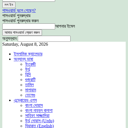
পাসওয়ার্ড ভুলে গেছেন?
পাসওয়ার্ড পুনরুদ্ধার
পাসওয়ার্ড পুনরুদ্ধার করুন
আপনার ইমেল
অনুসন্ধান
Saturday, August 8, 2026
ইসলামিক ক্যালেন্ডার
অন্যান্য ভাষা
ইংরেজী
উর্দু
হিন্দি
গুজরাটি
তামিল
মালায়াম
তেলেগু
এন্ড্রোয়েড এপস
বাংলা দোয়াস
বাংলা নাহযুল বালাগা
সাহিফা সাজ্জাদিয়া
উর্দু দোয়াস (Urdu)
যিয়ারাত (English)