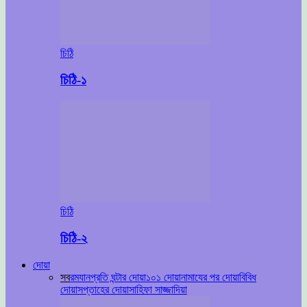
চিঠি
চিঠি-১
চিঠি
চিঠি-২
দোয়া
সব
রমযান
প্রতি ঘন্টার দোয়া
১০১ দোয়া
নামাযের পর দোয়া
বিবিধ
দোয়া
সপ্তাহের দোয়া
সাহিফা সাজ্জাদিয়া